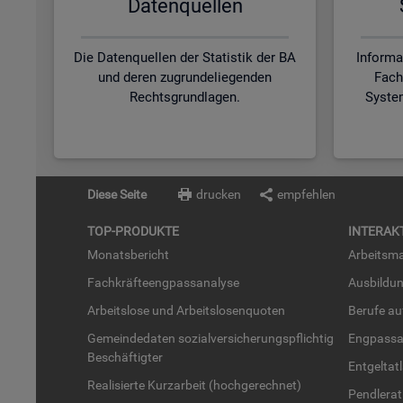
Da­ten­quel­len
Die Datenquellen der Statistik der BA
Informa
und deren zugrundeliegenden
Fach
Rechtsgrundlagen.
Syste
Diese Seite
drucken
empfehlen
TOP-PRO­DUK­TE
IN­TER­AK­
Mo­nats­be­richt
Ar­beits­ma
Fach­kräf­te­eng­pass­ana­ly­se
Aus­bil­du
Ar­beits­lo­se und Ar­beits­lo­sen­quo­ten
Be­ru­fe a
Ge­mein­de­da­ten so­zi­al­ver­si­che­rungs­pflich­tig
Eng­pass­a
Be­schäf­tig­ter
Ent­gel­t­at
Rea­li­sier­te Kurz­ar­beit (hoch­ge­rech­net)
Pend­ler­at