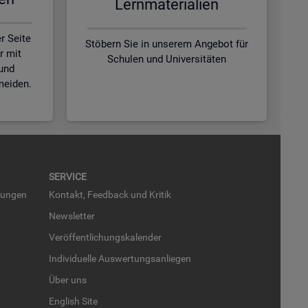
Lern­ma­te­ria­li­en
r Seite
Stöbern Sie in unserem Angebot für
r mit
Schulen und Universitäten
und
meiden.
SER­VICE
run­gen
Kon­takt, Feed­back und Kri­tik
News­let­ter
Ver­öf­fent­li­chungs­ka­len­der
In­di­vi­du­el­le Aus­wer­tungs­an­lie­gen
Über uns
English Site