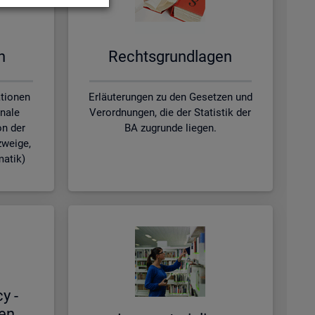
en
Rechts­grund­la­gen
ationen
Erläuterungen zu den Gesetzen und
nale
Verordnungen, die der Statistik der
on der
BA zugrunde liegen.
zweige,
matik)
cy -
hen