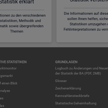
Sta­tis­tik er­klärt
Die Informationen auf diese
tionen zu den verschiedenen
sollen Ihnen helfen, siche
statistiken, Methodik und
Statistiken umzugehen 
matik sowie übergreifenden
Fehlinterpretationen zu ver
Themen
TI­VE STA­TIS­TI­KEN
GRUND­LA­GEN
rkt­mo­ni­tor
Log­buch zu Än­de­run­gen und Neue­
der Sta­tis­tik der BA (PDF, 2MB)
ngs­markt
Glos­sar
uf einen Blick
Zei­chen­er­klä­rung
na­ly­se
Kenn­zah­len­steck­brie­fe
­las
Sta­tis­ti­sche Ge­heim­hal­tung
­las