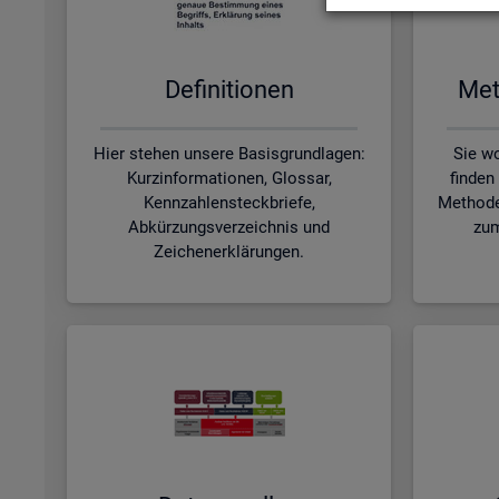
De­fi­ni­tio­nen
Me­t
Hier stehen unsere Basisgrundlagen:
Sie wo
Kurzinformationen, Glossar,
finden
Kennzahlensteckbriefe,
Methode
Abkürzungsverzeichnis und
zum
Zeichenerklärungen.