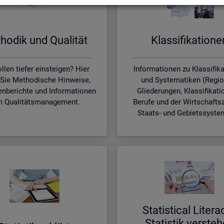
ho­dik und Qua­li­tät
Klas­si­fi­ka­tio­n
llen tiefer einsteigen? Hier
Informationen zu Klassifik
 Sie Methodische Hinweise,
und Systematiken (Regio
nberichte und Informationen
Gliederungen, Klassifikati
 Qualitätsmanagement.
Berufe und der Wirtschafts
Staats- und Gebietssyste
Sta­ti­s­ti­cal Li­te­r­a
Sta­tis­tik ver­ste­