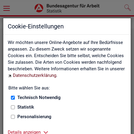
Grundlagen
Cookie-Einstellungen
Wir möchten unsere Online-Angebote auf Ihre Bedürfnisse
anpassen. Zu diesem Zweck setzen wir sogenannte
Cookies ein. Entscheiden Sie bitte selbst, welche Cookies
Sie zulassen. Die Arten von Cookies werden nachfolgend
beschrieben. Weitere Informationen erhalten Sie in unserer
Datenschutzerklärung
.
De­fi­ni­tio­nen
Bitte wählen Sie aus:
Technisch Notwendig
Hier stehen unsere Basisgrundlagen:
Kurzinformationen, Glossar, Kennzahlensteckbriefe,
Statistik
Abkürzungsverzeichnis und Zeichenerklärungen.
Personalisierung
Details anzeigen