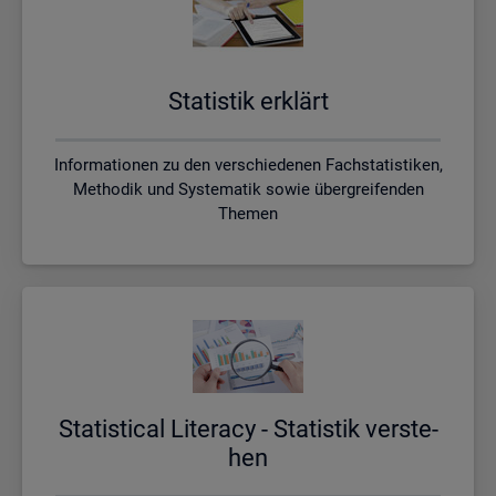
Sta­tis­tik er­klärt
Informationen zu den verschiedenen Fachstatistiken,
Methodik und Systematik sowie übergreifenden
Themen
Sta­ti­s­ti­cal Li­te­r­acy - Sta­tis­tik ver­ste­
hen