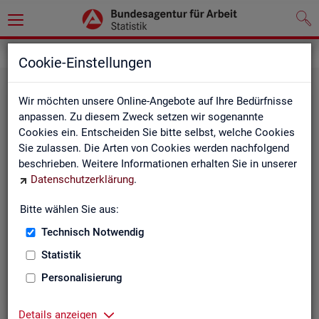
Grundlagen
Cookie-Einstellungen
Wir möchten unsere Online-Angebote auf Ihre Bedürfnisse
anpassen. Zu diesem Zweck setzen wir sogenannte
Cookies ein. Entscheiden Sie bitte selbst, welche Cookies
Sie zulassen. Die Arten von Cookies werden nachfolgend
beschrieben. Weitere Informationen erhalten Sie in unserer
Datenschutzerklärung
.
De­fi­ni­tio­nen
Bitte wählen Sie aus:
Technisch Notwendig
Hier stehen unsere Basisgrundlagen:
Kurzinformationen, Glossar, Kennzahlensteckbriefe,
Statistik
Abkürzungsverzeichnis und Zeichenerklärungen.
Personalisierung
Details anzeigen