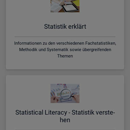
Sta­tis­tik er­klärt
Informationen zu den verschiedenen Fachstatistiken,
Methodik und Systematik sowie übergreifenden
Themen
Sta­ti­s­ti­cal Li­te­r­acy - Sta­tis­tik ver­ste­
hen