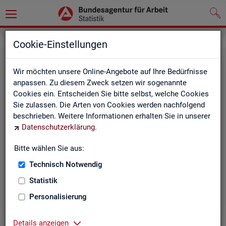
Grundlagen
Cookie-Einstellungen
Wir möchten unsere Online-Angebote auf Ihre Bedürfnisse
anpassen. Zu diesem Zweck setzen wir sogenannte
Cookies ein. Entscheiden Sie bitte selbst, welche Cookies
Sie zulassen. Die Arten von Cookies werden nachfolgend
beschrieben. Weitere Informationen erhalten Sie in unserer
Datenschutzerklärung
.
De­fi­ni­tio­nen
Bitte wählen Sie aus:
Technisch Notwendig
Hier stehen unsere Basisgrundlagen:
Kurzinformationen, Glossar, Kennzahlensteckbriefe,
Statistik
Abkürzungsverzeichnis und Zeichenerklärungen.
Personalisierung
Details anzeigen