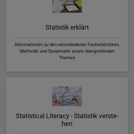
Sta­tis­tik er­klärt
Informationen zu den verschiedenen Fachstatistiken,
Methodik und Systematik sowie übergreifenden
Themen
Sta­ti­s­ti­cal Li­te­r­acy - Sta­tis­tik ver­ste­
hen