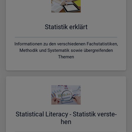
Sta­tis­tik er­klärt
Informationen zu den verschiedenen Fachstatistiken,
Methodik und Systematik sowie übergreifenden
Themen
Sta­ti­s­ti­cal Li­te­r­acy - Sta­tis­tik ver­ste­
hen