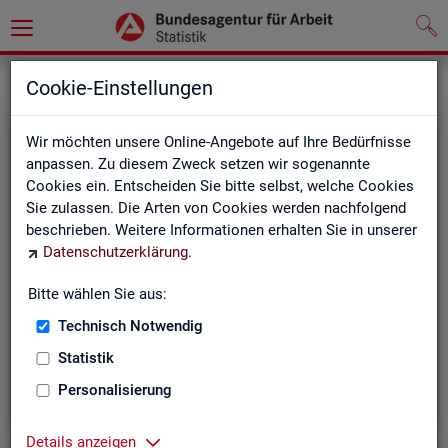
Grundlagen
Cookie-Einstellungen
Wir möchten unsere Online-Angebote auf Ihre Bedürfnisse
anpassen. Zu diesem Zweck setzen wir sogenannte
Cookies ein. Entscheiden Sie bitte selbst, welche Cookies
Sie zulassen. Die Arten von Cookies werden nachfolgend
beschrieben. Weitere Informationen erhalten Sie in unserer
Datenschutzerklärung
.
De­fi­ni­tio­nen
Bitte wählen Sie aus:
Technisch Notwendig
Hier stehen unsere Basisgrundlagen:
Kurzinformationen, Glossar, Kennzahlensteckbriefe,
Statistik
Abkürzungsverzeichnis und Zeichenerklärungen.
Personalisierung
Details anzeigen