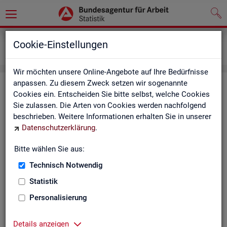
Grundlagen
Definitionen
Cookie-Einstellungen
Kurzinformationen
Wir möchten unsere Online-Angebote auf Ihre Bedürfnisse
anpassen. Zu diesem Zweck setzen wir sogenannte
Kurz­in­for­ma­tio­nen
Cookies ein. Entscheiden Sie bitte selbst, welche Cookies
Sie zulassen. Die Arten von Cookies werden nachfolgend
Die Kurz­in­for­ma­tio­nen geben einen schnel­len Über­blick über
beschrieben. Weitere Informationen erhalten Sie in unserer
die Fach­sta­tis­ti­ken der Sta­tis­tik der
BA
.
Datenschutzerklärung
.
Kurz­in­for­ma­tio­nen zur Ar­beits­lo­sen­sta­tis­tik (PDF,
Bitte wählen Sie aus:
162KB)
Technisch Notwendig
Kurz­in­for­ma­tio­nen zur Aus­bil­dungs­markt­sta­tis­tik (PDF,
309KB)
Statistik
Kurz­in­for­ma­tio­nen zur Be­schäf­ti­gungs­sta­tis­tik (PDF,
Personalisierung
421KB)
Kurz­in­for­ma­tio­nen zur För­der­sta­tis­tik (PDF, 161KB)
Kurz­in­for­ma­tio­nen zur Leis­tungs­sta­tis­tik im SGB
Details anzeigen