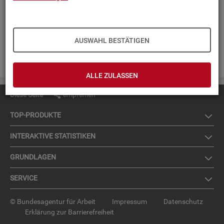
III (PDF, 165KB)
Kurz­in­for­ma­tio­nen zur Sta­tis­tik der Grund­si­che­rung für
Ar­beit­su­chen­de nach dem SGB II (PDF, 166KB)
Kurz­in­for­ma­tio­nen zur Sta­tis­tik über ge­mel­de­te Ar­
AUSWAHL BESTÄTIGEN
beits­stel­len (PDF, 91KB)
ALLE ZULASSEN
Diese Seite
empfehlen
TOP-PRO­DUK­TE
IN­TER­AK­TI­VE STA­TIS­TI­KEN
GRUND­LA­GEN
SER­VICE
© Bundesagentur für Arbeit
Impressum
Datenschutz
Erklärung zur Barrierefreiheit