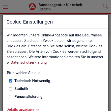
Grundlagen
Definitionen
Cookie-Einstellungen
Kennzahlensteckbriefe
Wir möchten unsere Online-Angebote auf Ihre Bedürfnisse
anpassen. Zu diesem Zweck setzen wir sogenannte
Kenn­zah­len­steck­brie­fe
Cookies ein. Entscheiden Sie bitte selbst, welche Cookies
Sie zulassen. Die Arten von Cookies werden nachfolgend
Die Steck­brie­fe in­for­mie­ren über De­fi­ni­ti­on, Aus­sa­ge­kraft, Be­
beschrieben. Weitere Informationen erhalten Sie in unserer
rech­nung und Da­ten­quel­len der Kenn­zah­len, die in der Sta­tis­
Datenschutzerklärung
.
tik der Bun­des­agen­tur für Ar­beit vor­kom­men.
Bitte wählen Sie aus:
Ab­gangs­ra­te
Technisch Notwendig
Ab­gangs­ra­te Ar­beits­lo­se
Statistik
Personalisierung
Ab­gangs­ra­te er­werbs­fä­hi­ge Leis­
tungs­be­rech­tig­te
Details anzeigen