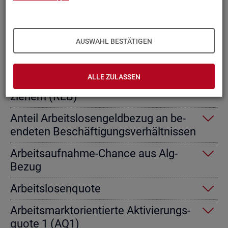
Ab­gangs­ra­te nicht er­werbs­fä­hi­ge
Leis­tungs­be­rech­tig­te
AUSWAHL BESTÄTIGEN
Ab­gangs­ra­te von Ar­beits­lo­sen­geld­
emp­fän­gern
ALLE ZULASSEN
Ab­gangs­ra­te von Re­gel­leis­tungs­be­
zie­hern (RLB)
An­teil Ar­beits­lo­sen­geld­be­zug an be­
en­de­ten Be­schäf­ti­gungs­ver­hält­nis­sen
Ar­beits­auf­nah­me-Chan­ce aus Alg-
Bezug
Ar­beits­lo­sen­quo­te
Ar­beits­markt­ori­en­tier­te Ak­ti­vie­rungs­
quo­te 1 (AQ1)