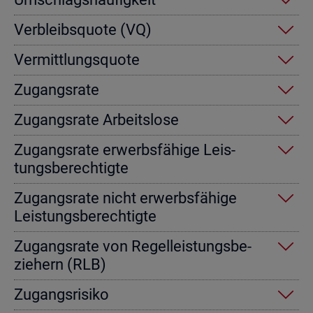
Ver­bleibs­quo­te (VQ)
Ver­mitt­lungs­quo­te
Zu­gangs­ra­te
Zu­gangs­ra­te Ar­beits­lo­se
Zu­gangs­ra­te er­werbs­fä­hi­ge Leis­
tungs­be­rech­tig­te
Zu­gangs­ra­te nicht er­werbs­fä­hi­ge
Leis­tungs­be­rech­tig­te
Zu­gangs­ra­te von Re­gel­leis­tungs­be­
zie­hern (RLB)
Zu­gangs­ri­si­ko