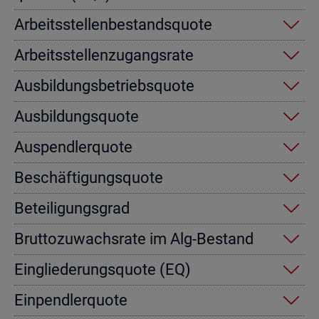
Ar­beits­stel­len­be­stands­quo­te
Ar­beits­stel­len­zu­gangs­ra­te
Aus­bil­dungs­be­triebs­quo­te
Aus­bil­dungs­quo­te
Aus­pend­ler­quo­te
Be­schäf­ti­gungs­quo­te
Be­tei­li­gungs­grad
Brut­to­zu­wachs­ra­te im Alg-Be­stand
Ein­glie­de­rungs­quo­te (EQ)
Ein­pend­ler­quo­te