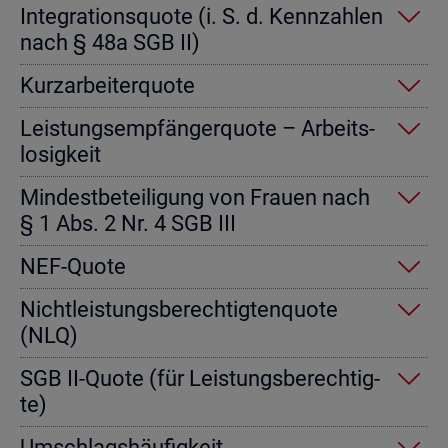
In­te­gra­ti­ons­quo­te (i. S. d. Kenn­zah­len
nach § 48a SGB II)
Kurz­ar­bei­ter­quo­te
Leis­tungs­emp­fän­ger­quo­te – Ar­beits­
lo­sig­keit
Min­dest­be­tei­li­gung von Frau­en nach
§ 1 Abs. 2 Nr. 4 SGB III
NEF-Quote
Nicht­leis­tungs­be­rech­tig­ten­quo­te
(NLQ)
SGB II-Quote (für Leis­tungs­be­rech­tig­
te)
Um­schlags­häu­fig­keit