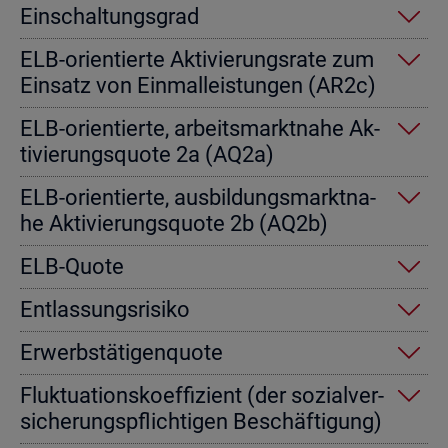
Ein­schal­tungs­grad
ELB-ori­en­tier­te Ak­ti­vie­rungs­ra­te zum
Ein­satz von Einmal­leis­tun­gen (AR2c)
ELB-ori­en­tier­te, ar­beits­markt­na­he Ak­
ti­vie­rungs­quo­te 2a (AQ2a)
ELB-ori­en­tier­te, aus­bil­dungs­markt­na­
he Ak­ti­vie­rungs­quo­te 2b (AQ2b)
ELB-Quote
Ent­las­sungs­ri­si­ko
Er­werbs­tä­ti­gen­quo­te
Fluk­tua­ti­ons­ko­ef­fi­zi­ent (der so­zi­al­ver­
si­che­rungs­pflich­ti­gen Be­schäf­ti­gung)