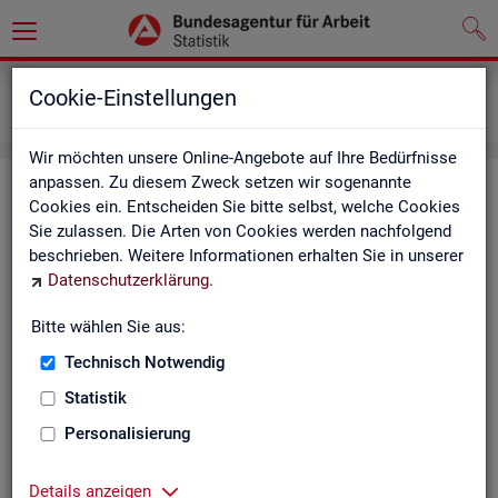
Grundlagen
Definitionen
Cookie-Einstellungen
Kennzahlensteckbriefe
Wir möchten unsere Online-Angebote auf Ihre Bedürfnisse
anpassen. Zu diesem Zweck setzen wir sogenannte
Kenn­zah­len­steck­brie­fe
Cookies ein. Entscheiden Sie bitte selbst, welche Cookies
Sie zulassen. Die Arten von Cookies werden nachfolgend
Die Steck­brie­fe in­for­mie­ren über De­fi­ni­ti­on, Aus­sa­ge­kraft, Be­
beschrieben. Weitere Informationen erhalten Sie in unserer
rech­nung und Da­ten­quel­len der Kenn­zah­len, die in der Sta­tis­
Datenschutzerklärung
.
tik der Bun­des­agen­tur für Ar­beit vor­kom­men.
Bitte wählen Sie aus:
Ab­gangs­ra­te
Technisch Notwendig
Ab­gangs­ra­te Ar­beits­lo­se
Statistik
Personalisierung
Ab­gangs­ra­te er­werbs­fä­hi­ge Leis­
tungs­be­rech­tig­te
Details anzeigen