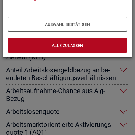
Ab­gangs­ra­te nicht er­werbs­fä­hi­ge
Leis­tungs­be­rech­tig­te
AUSWAHL BESTÄTIGEN
Ab­gangs­ra­te von Ar­beits­lo­sen­geld­
emp­fän­gern
ALLE ZULASSEN
Ab­gangs­ra­te von Re­gel­leis­tungs­be­
zie­hern (RLB)
An­teil Ar­beits­lo­sen­geld­be­zug an be­
en­de­ten Be­schäf­ti­gungs­ver­hält­nis­sen
Ar­beits­auf­nah­me-Chan­ce aus Alg-
Bezug
Ar­beits­lo­sen­quo­te
Ar­beits­markt­ori­en­tier­te Ak­ti­vie­rungs­
quo­te 1 (AQ1)