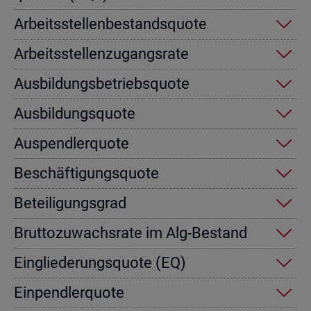
Ar­beits­stel­len­be­stands­quo­te
Ar­beits­stel­len­zu­gangs­ra­te
Aus­bil­dungs­be­triebs­quo­te
Aus­bil­dungs­quo­te
Aus­pend­ler­quo­te
Be­schäf­ti­gungs­quo­te
Be­tei­li­gungs­grad
Brut­to­zu­wachs­ra­te im Alg-Be­stand
Ein­glie­de­rungs­quo­te (EQ)
Ein­pend­ler­quo­te