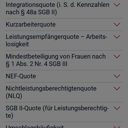
In­te­gra­ti­ons­quo­te (i. S. d. Kenn­zah­len
nach § 48a SGB II)
Kurz­ar­bei­ter­quo­te
Leis­tungs­emp­fän­ger­quo­te – Ar­beits­
lo­sig­keit
Min­dest­be­tei­li­gung von Frau­en nach
§ 1 Abs. 2 Nr. 4 SGB III
NEF-Quote
Nicht­leis­tungs­be­rech­tig­ten­quo­te
(NLQ)
SGB II-Quote (für Leis­tungs­be­rech­tig­
te)
Um­schlags­häu­fig­keit