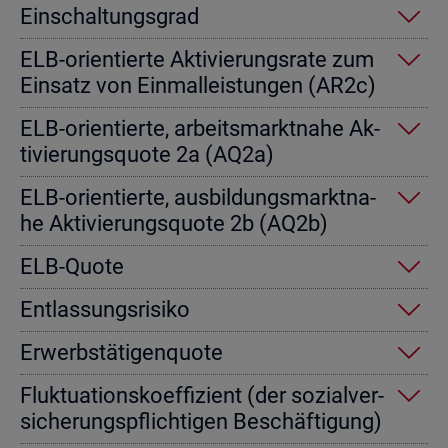
Ein­schal­tungs­grad
ELB-ori­en­tier­te Ak­ti­vie­rungs­ra­te zum
Ein­satz von Einmal­leis­tun­gen (AR2c)
ELB-ori­en­tier­te, ar­beits­markt­na­he Ak­
ti­vie­rungs­quo­te 2a (AQ2a)
ELB-ori­en­tier­te, aus­bil­dungs­markt­na­
he Ak­ti­vie­rungs­quo­te 2b (AQ2b)
ELB-Quote
Ent­las­sungs­ri­si­ko
Er­werbs­tä­ti­gen­quo­te
Fluk­tua­ti­ons­ko­ef­fi­zi­ent (der so­zi­al­ver­
si­che­rungs­pflich­ti­gen Be­schäf­ti­gung)