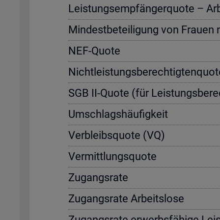
Leis­tungs­emp­fän­ger­quo­te – Ar­be
Min­dest­be­tei­li­gung von Frau­en
NEF-Quote
Nicht­leis­tungs­be­rech­tig­ten­quo
SGB II-Quote (für Leis­tungs­be­rec
Um­schlags­häu­fig­keit
Ver­bleibs­quo­te (VQ)
Ver­mitt­lungs­quo­te
Zu­gangs­ra­te
Zu­gangs­ra­te Ar­beits­lo­se
Zu­gangs­ra­te er­werbs­fä­hi­ge Leis