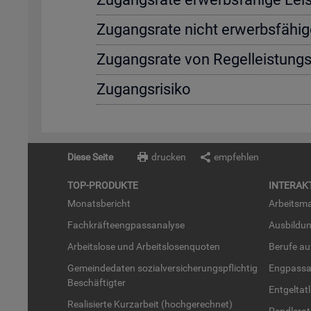
Zu­gangs­ra­te nicht er­werbs­fä­hi­g
Zu­gangs­ra­te von Re­gel­leis­tung
Zu­gangs­ri­si­ko
Diese Seite
drucken
empfehlen
TOP-PRO­DUK­TE
IN­TER­AK­
Mo­nats­be­richt
Ar­beits­ma
Fach­kräf­te­eng­pass­ana­ly­se
Aus­bil­du
Ar­beits­lo­se und Ar­beits­lo­sen­quo­ten
Be­ru­fe a
Ge­mein­de­da­ten so­zi­al­ver­si­che­rungs­pflich­tig
Eng­pass­a
Be­schäf­tig­ter
Ent­gel­t­at
Rea­li­sier­te Kurz­ar­beit (hoch­ge­rech­net)
Pend­ler­at