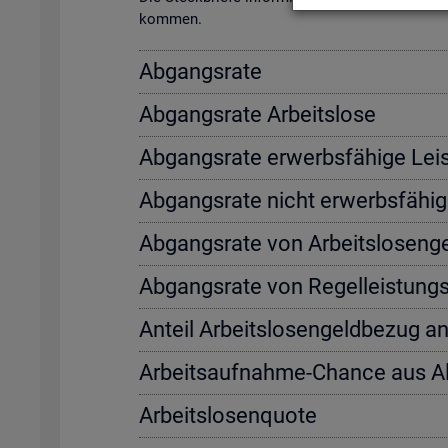
kom­men.
Ab­gangs­ra­te
Ab­gangs­ra­te Ar­beits­lo­se
Ab­gangs­ra­te er­werbs­fä­hi­ge Leis
Ab­gangs­ra­te nicht er­werbs­fä­hi­g
Ab­gangs­ra­te von Ar­beits­lo­sen­
Ab­gangs­ra­te von Re­gel­leis­tung
An­teil Ar­beits­lo­sen­geld­be­zug a
Ar­beits­auf­nah­me-Chan­ce aus 
Ar­beits­lo­sen­quo­te