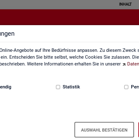
INHALT
lungen
Kennzahlensteckbriefe
Online-Angebote auf Ihre Bedürfnisse anpassen. Zu diesem Zweck s
in. Entscheiden Sie bitte selbst, welche Cookies Sie zulassen. Di
eschrieben. Weitere Informationen erhalten Sie in unserer
Daten
:
GRUNDLAGEN
endig
Statistik
Per
ckbriefe
Kenn­zah­len­steck­brie­fe
AUSWAHL BESTÄTIGEN
Aus­sa­ge­kraft, Be­rech­nung und Da­ten­quel­len der Kenn­zah­len, die in der