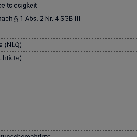
its­lo­sig­keit
 nach § 1 Abs. 2 Nr. 4 SGB III
­te (NLQ)
h­tig­te)
­tungs­be­rech­tig­te