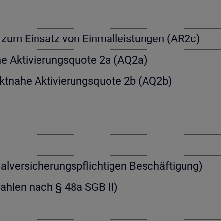
a­te zum Ein­satz von Einmal­leis­tun­gen (AR2c)
­he Ak­ti­vie­rungs­quo­te 2a (AQ2a)
rkt­na­he Ak­ti­vie­rungs­quo­te 2b (AQ2b)
zi­al­ver­si­che­rungs­pflich­ti­gen Be­schäf­ti­gung)
nn­zah­len nach § 48a SGB II)