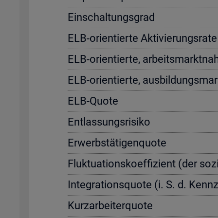
Ein­schal­tungs­grad
ELB-ori­en­tier­te Ak­ti­vie­rungs­r
ELB-ori­en­tier­te, ar­beits­markt­na
ELB-ori­en­tier­te, aus­bil­dungs­ma
ELB-Quote
Ent­las­sungs­ri­si­ko
Er­werbs­tä­ti­gen­quo­te
Fluk­tua­ti­ons­ko­ef­fi­zi­ent (der so­
In­te­gra­ti­ons­quo­te (i. S. d. Ke
Kurz­ar­bei­ter­quo­te