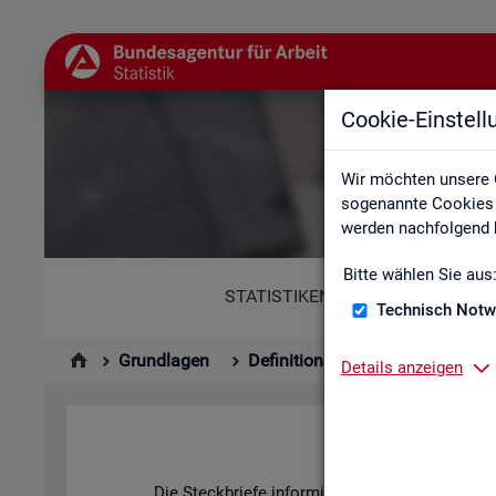
Cookie-Einstel
Wir möchten unsere 
sogenannte Cookies e
werden nachfolgend b
Bitte wählen Sie aus
STATISTIKEN
Technisch Notw
Grundlagen
Definitionen
Kennzahlenste
Details anzeigen
Die Steck­brie­fe in­for­mie­ren über De­fi­ni­ti­on, 