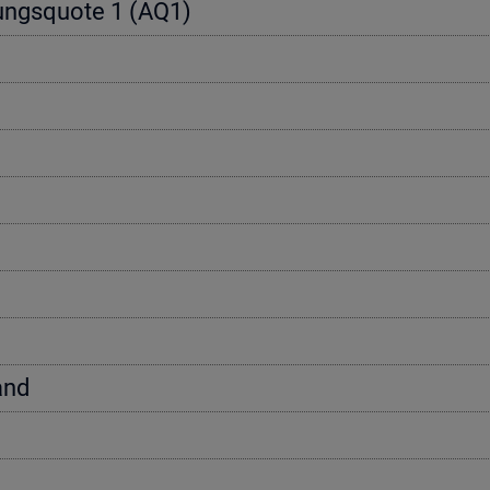
e­rungs­quo­te 1 (AQ1)
tand