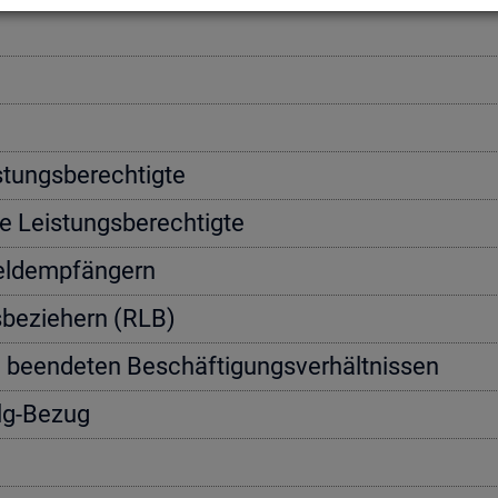
­tungs­be­rech­tig­te
e Leis­tungs­be­rech­tig­te
geld­emp­fän­gern
s­be­zie­hern (RLB)
n be­en­de­ten Be­schäf­ti­gungs­ver­hält­nis­sen
Alg-Bezug