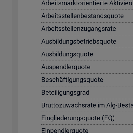
Ar­beits­markt­ori­en­tier­te Ak­ti­vi
Ar­beits­stel­len­be­stands­quo­te
Ar­beits­stel­len­zu­gangs­ra­te
Aus­bil­dungs­be­triebs­quo­te
Aus­bil­dungs­quo­te
Aus­pend­ler­quo­te
Be­schäf­ti­gungs­quo­te
Be­tei­li­gungs­grad
Brut­to­zu­wachs­ra­te im Alg-Be­s
Ein­glie­de­rungs­quo­te (EQ)
Ein­pend­ler­quo­te