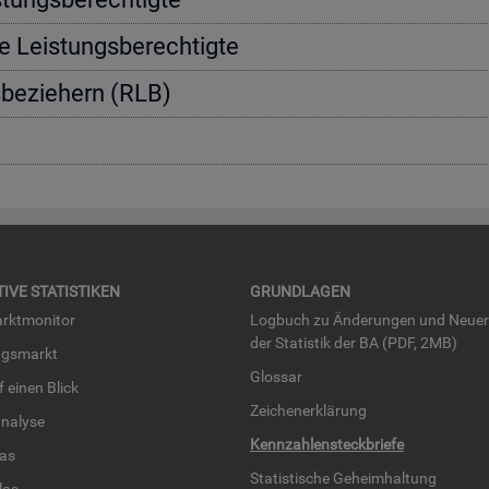
e Leis­tungs­be­rech­tig­te
s­be­zie­hern (RLB)
TI­VE STA­TIS­TI­KEN
GRUND­LA­GEN
rkt­mo­ni­tor
Log­buch zu Än­de­run­gen und Neue­
der Sta­tis­tik der BA (PDF, 2MB)
ngs­markt
Glos­sar
uf einen Blick
Zei­chen­er­klä­rung
na­ly­se
Kenn­zah­len­steck­brie­fe
­las
Sta­tis­ti­sche Ge­heim­hal­tung
­las