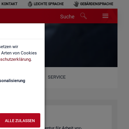
KONTAKT
LEICHTE SPRACHE
GEBÄRDENSPRACHE
Suche
etzen wir
e Arten von Cookies
schutzerklärung
.
SERVICE
sonalisierung
ALLE ZULASSEN
 Sta­tis­tik der Bun­des­agen­tur für Ar­beit vor­