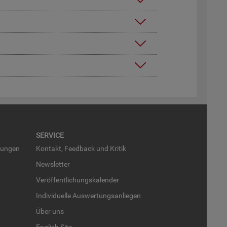
SER­VICE
run­gen
Kon­takt, Feed­back und Kri­tik
News­let­ter
Ver­öf­fent­li­chungs­ka­len­der
In­di­vi­du­el­le Aus­wer­tungs­an­lie­gen
Über uns
English Site