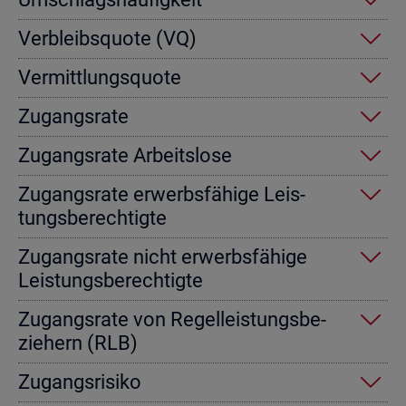
Ver­bleibs­quo­te (VQ)
Ver­mitt­lungs­quo­te
Zu­gangs­ra­te
Zu­gangs­ra­te Ar­beits­lo­se
Zu­gangs­ra­te er­werbs­fä­hi­ge Leis­
tungs­be­rech­tig­te
Zu­gangs­ra­te nicht er­werbs­fä­hi­ge
Leis­tungs­be­rech­tig­te
Zu­gangs­ra­te von Re­gel­leis­tungs­be­
zie­hern (RLB)
Zu­gangs­ri­si­ko