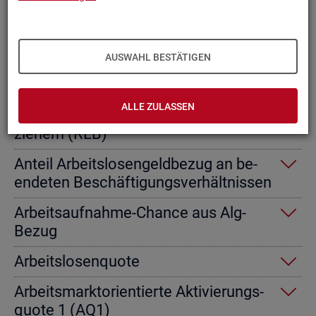
Ab­gangs­ra­te nicht er­werbs­fä­hi­ge
Leis­tungs­be­rech­tig­te
AUSWAHL BESTÄTIGEN
Ab­gangs­ra­te von Ar­beits­lo­sen­geld­
emp­fän­gern
ALLE ZULASSEN
Ab­gangs­ra­te von Re­gel­leis­tungs­be­
zie­hern (RLB)
An­teil Ar­beits­lo­sen­geld­be­zug an be­
en­de­ten Be­schäf­ti­gungs­ver­hält­nis­sen
Ar­beits­auf­nah­me-Chan­ce aus Alg-
Bezug
Ar­beits­lo­sen­quo­te
Ar­beits­markt­ori­en­tier­te Ak­ti­vie­rungs­
quo­te 1 (AQ1)