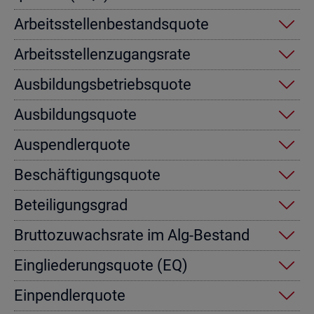
Ar­beits­stel­len­be­stands­quo­te
Ar­beits­stel­len­zu­gangs­ra­te
Aus­bil­dungs­be­triebs­quo­te
Aus­bil­dungs­quo­te
Aus­pend­ler­quo­te
Be­schäf­ti­gungs­quo­te
Be­tei­li­gungs­grad
Brut­to­zu­wachs­ra­te im Alg-Be­stand
Ein­glie­de­rungs­quo­te (EQ)
Ein­pend­ler­quo­te