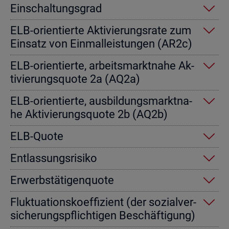
Ein­schal­tungs­grad
ELB-ori­en­tier­te Ak­ti­vie­rungs­ra­te zum
Ein­satz von Einmal­leis­tun­gen (AR2c)
ELB-ori­en­tier­te, ar­beits­markt­na­he Ak­
ti­vie­rungs­quo­te 2a (AQ2a)
ELB-ori­en­tier­te, aus­bil­dungs­markt­na­
he Ak­ti­vie­rungs­quo­te 2b (AQ2b)
ELB-Quote
Ent­las­sungs­ri­si­ko
Er­werbs­tä­ti­gen­quo­te
Fluk­tua­ti­ons­ko­ef­fi­zi­ent (der so­zi­al­ver­
si­che­rungs­pflich­ti­gen Be­schäf­ti­gung)