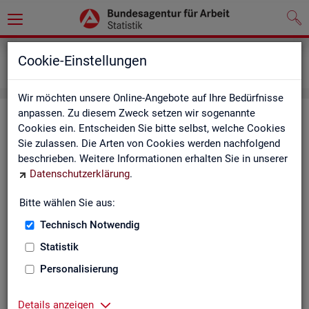
Grundlagen
Definitionen
Cookie-Einstellungen
Kennzahlensteckbriefe
Wir möchten unsere Online-Angebote auf Ihre Bedürfnisse
anpassen. Zu diesem Zweck setzen wir sogenannte
Kenn­zah­len­steck­brie­fe
Cookies ein. Entscheiden Sie bitte selbst, welche Cookies
Sie zulassen. Die Arten von Cookies werden nachfolgend
Die Steck­brie­fe in­for­mie­ren über De­fi­ni­ti­on, Aus­sa­ge­kraft, Be­
beschrieben. Weitere Informationen erhalten Sie in unserer
rech­nung und Da­ten­quel­len der Kenn­zah­len, die in der Sta­tis­
Datenschutzerklärung
.
tik der Bun­des­agen­tur für Ar­beit vor­kom­men.
Bitte wählen Sie aus:
Ab­gangs­ra­te
Technisch Notwendig
Ab­gangs­ra­te Ar­beits­lo­se
Statistik
Personalisierung
Ab­gangs­ra­te er­werbs­fä­hi­ge Leis­
tungs­be­rech­tig­te
Details anzeigen