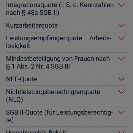
In­te­gra­ti­ons­quo­te (i. S. d. Kenn­zah­len
nach § 48a SGB II)
Kurz­ar­bei­ter­quo­te
Leis­tungs­emp­fän­ger­quo­te – Ar­beits­
lo­sig­keit
Min­dest­be­tei­li­gung von Frau­en nach
§ 1 Abs. 2 Nr. 4 SGB III
NEF-Quote
Nicht­leis­tungs­be­rech­tig­ten­quo­te
(NLQ)
SGB II-Quote (für Leis­tungs­be­rech­tig­
te)
Um­schlags­häu­fig­keit