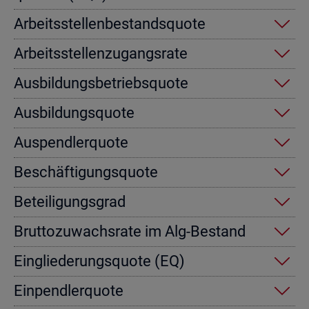
Ar­beits­stel­len­be­stands­quo­te
Ar­beits­stel­len­zu­gangs­ra­te
Aus­bil­dungs­be­triebs­quo­te
Aus­bil­dungs­quo­te
Aus­pend­ler­quo­te
Be­schäf­ti­gungs­quo­te
Be­tei­li­gungs­grad
Brut­to­zu­wachs­ra­te im Alg-Be­stand
Ein­glie­de­rungs­quo­te (EQ)
Ein­pend­ler­quo­te