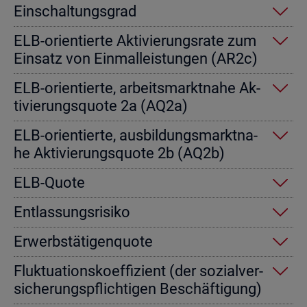
Ein­schal­tungs­grad
ELB-ori­en­tier­te Ak­ti­vie­rungs­ra­te zum
Ein­satz von Einmal­leis­tun­gen (AR2c)
ELB-ori­en­tier­te, ar­beits­markt­na­he Ak­
ti­vie­rungs­quo­te 2a (AQ2a)
ELB-ori­en­tier­te, aus­bil­dungs­markt­na­
he Ak­ti­vie­rungs­quo­te 2b (AQ2b)
ELB-Quote
Ent­las­sungs­ri­si­ko
Er­werbs­tä­ti­gen­quo­te
Fluk­tua­ti­ons­ko­ef­fi­zi­ent (der so­zi­al­ver­
si­che­rungs­pflich­ti­gen Be­schäf­ti­gung)