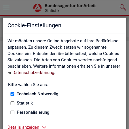
Grundlagen
Definitionen
Cookie-Einstellungen
Kennzahlensteckbriefe
Wir möchten unsere Online-Angebote auf Ihre Bedürfnisse
anpassen. Zu diesem Zweck setzen wir sogenannte
Kenn­zah­len­steck­brie­fe
Cookies ein. Entscheiden Sie bitte selbst, welche Cookies
Sie zulassen. Die Arten von Cookies werden nachfolgend
Die Steck­brie­fe in­for­mie­ren über De­fi­ni­ti­on, Aus­sa­ge­kraft, Be­
beschrieben. Weitere Informationen erhalten Sie in unserer
rech­nung und Da­ten­quel­len der Kenn­zah­len, die in der Sta­tis­
Datenschutzerklärung
.
tik der Bun­des­agen­tur für Ar­beit vor­kom­men.
Bitte wählen Sie aus:
Ab­gangs­ra­te
Technisch Notwendig
Ab­gangs­ra­te Ar­beits­lo­se
Statistik
Personalisierung
Ab­gangs­ra­te er­werbs­fä­hi­ge Leis­
tungs­be­rech­tig­te
Details anzeigen