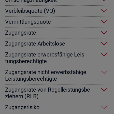
Ver­bleibs­quo­te (VQ)
Ver­mitt­lungs­quo­te
Zu­gangs­ra­te
Zu­gangs­ra­te Ar­beits­lo­se
Zu­gangs­ra­te er­werbs­fä­hi­ge Leis­
tungs­be­rech­tig­te
Zu­gangs­ra­te nicht er­werbs­fä­hi­ge
Leis­tungs­be­rech­tig­te
Zu­gangs­ra­te von Re­gel­leis­tungs­be­
zie­hern (RLB)
Zu­gangs­ri­si­ko