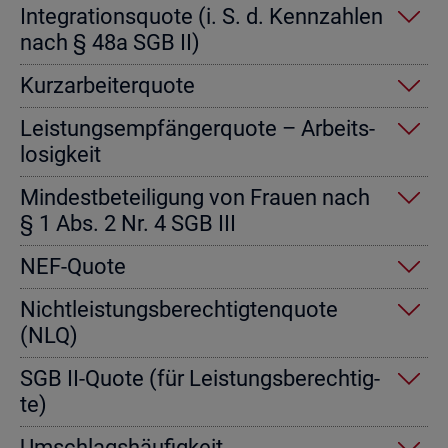
In­te­gra­ti­ons­quo­te (i. S. d. Kenn­zah­len
nach § 48a SGB II)
Kurz­ar­bei­ter­quo­te
Leis­tungs­emp­fän­ger­quo­te – Ar­beits­
lo­sig­keit
Min­dest­be­tei­li­gung von Frau­en nach
§ 1 Abs. 2 Nr. 4 SGB III
NEF-Quote
Nicht­leis­tungs­be­rech­tig­ten­quo­te
(NLQ)
SGB II-Quote (für Leis­tungs­be­rech­tig­
te)
Um­schlags­häu­fig­keit