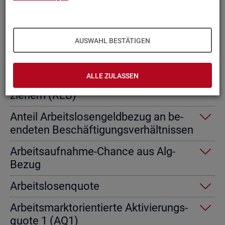
Ab­gangs­ra­te nicht er­werbs­fä­hi­ge
Leis­tungs­be­rech­tig­te
AUSWAHL BESTÄTIGEN
Ab­gangs­ra­te von Ar­beits­lo­sen­geld­
emp­fän­gern
ALLE ZULASSEN
Ab­gangs­ra­te von Re­gel­leis­tungs­be­
zie­hern (RLB)
An­teil Ar­beits­lo­sen­geld­be­zug an be­
en­de­ten Be­schäf­ti­gungs­ver­hält­nis­sen
Ar­beits­auf­nah­me-Chan­ce aus Alg-
Bezug
Ar­beits­lo­sen­quo­te
Ar­beits­markt­ori­en­tier­te Ak­ti­vie­rungs­
quo­te 1 (AQ1)