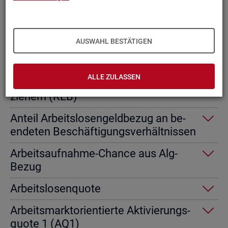
Ab­gangs­ra­te nicht er­werbs­fä­hi­ge
Leis­tungs­be­rech­tig­te
AUSWAHL BESTÄTIGEN
Ab­gangs­ra­te von Ar­beits­lo­sen­geld­
emp­fän­gern
ALLE ZULASSEN
Ab­gangs­ra­te von Re­gel­leis­tungs­be­
zie­hern (RLB)
An­teil Ar­beits­lo­sen­geld­be­zug an be­
en­de­ten Be­schäf­ti­gungs­ver­hält­nis­sen
Ar­beits­auf­nah­me-Chan­ce aus Alg-
Bezug
Ar­beits­lo­sen­quo­te
Ar­beits­markt­ori­en­tier­te Ak­ti­vie­rungs­
quo­te 1 (AQ1)