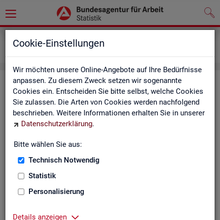
Grundlagen
Definitionen
Cookie-Einstellungen
Kennzahlensteckbriefe
Wir möchten unsere Online-Angebote auf Ihre Bedürfnisse
anpassen. Zu diesem Zweck setzen wir sogenannte
Kenn­zah­len­steck­brie­fe
Cookies ein. Entscheiden Sie bitte selbst, welche Cookies
Sie zulassen. Die Arten von Cookies werden nachfolgend
Die Steck­brie­fe in­for­mie­ren über De­fi­ni­ti­on, Aus­sa­ge­kraft, Be­
beschrieben. Weitere Informationen erhalten Sie in unserer
rech­nung und Da­ten­quel­len der Kenn­zah­len, die in der Sta­tis­
Datenschutzerklärung
.
tik der Bun­des­agen­tur für Ar­beit vor­kom­men.
Bitte wählen Sie aus:
Ab­gangs­ra­te
Technisch Notwendig
Ab­gangs­ra­te Ar­beits­lo­se
Statistik
Personalisierung
Ab­gangs­ra­te er­werbs­fä­hi­ge Leis­
tungs­be­rech­tig­te
Details anzeigen