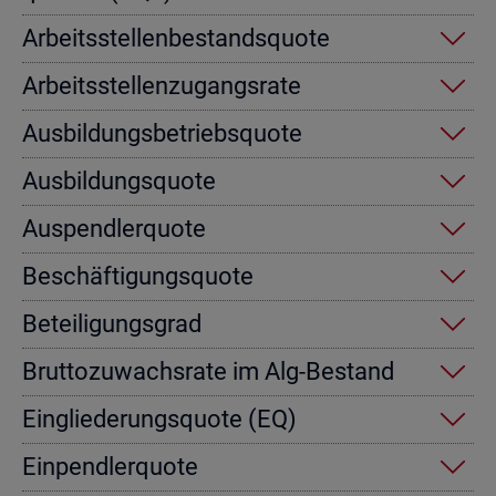
Ar­beits­stel­len­be­stands­quo­te
Ar­beits­stel­len­zu­gangs­ra­te
Aus­bil­dungs­be­triebs­quo­te
Aus­bil­dungs­quo­te
Aus­pend­ler­quo­te
Be­schäf­ti­gungs­quo­te
Be­tei­li­gungs­grad
Brut­to­zu­wachs­ra­te im Alg-Be­stand
Ein­glie­de­rungs­quo­te (EQ)
Ein­pend­ler­quo­te