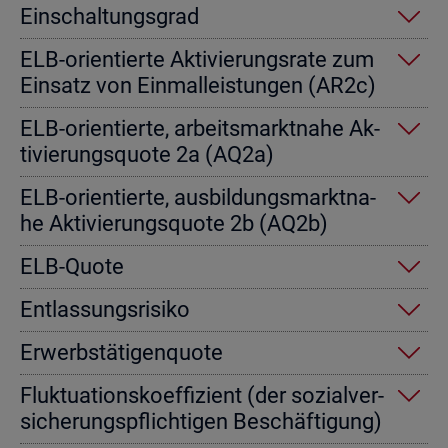
Ein­schal­tungs­grad
ELB-ori­en­tier­te Ak­ti­vie­rungs­ra­te zum
Ein­satz von Einmal­leis­tun­gen (AR2c)
ELB-ori­en­tier­te, ar­beits­markt­na­he Ak­
ti­vie­rungs­quo­te 2a (AQ2a)
ELB-ori­en­tier­te, aus­bil­dungs­markt­na­
he Ak­ti­vie­rungs­quo­te 2b (AQ2b)
ELB-Quote
Ent­las­sungs­ri­si­ko
Er­werbs­tä­ti­gen­quo­te
Fluk­tua­ti­ons­ko­ef­fi­zi­ent (der so­zi­al­ver­
si­che­rungs­pflich­ti­gen Be­schäf­ti­gung)