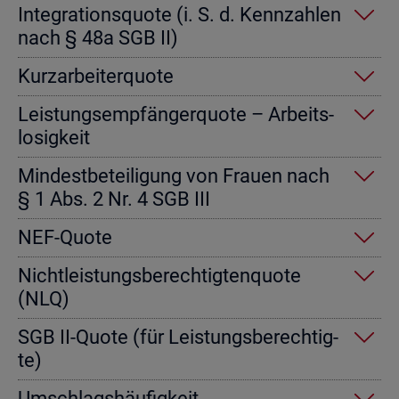
In­te­gra­ti­ons­quo­te (i. S. d. Kenn­zah­len
nach § 48a SGB II)
Kurz­ar­bei­ter­quo­te
Leis­tungs­emp­fän­ger­quo­te – Ar­beits­
lo­sig­keit
Min­dest­be­tei­li­gung von Frau­en nach
§ 1 Abs. 2 Nr. 4 SGB III
NEF-Quote
Nicht­leis­tungs­be­rech­tig­ten­quo­te
(NLQ)
SGB II-Quote (für Leis­tungs­be­rech­tig­
te)
Um­schlags­häu­fig­keit