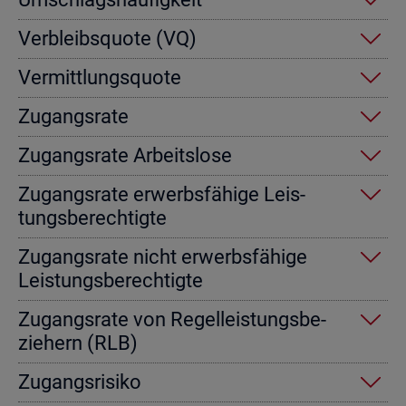
Ver­bleibs­quo­te (VQ)
Ver­mitt­lungs­quo­te
Zu­gangs­ra­te
Zu­gangs­ra­te Ar­beits­lo­se
Zu­gangs­ra­te er­werbs­fä­hi­ge Leis­
tungs­be­rech­tig­te
Zu­gangs­ra­te nicht er­werbs­fä­hi­ge
Leis­tungs­be­rech­tig­te
Zu­gangs­ra­te von Re­gel­leis­tungs­be­
zie­hern (RLB)
Zu­gangs­ri­si­ko