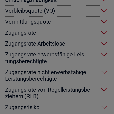
Ver­bleibs­quo­te (VQ)
Ver­mitt­lungs­quo­te
Zu­gangs­ra­te
Zu­gangs­ra­te Ar­beits­lo­se
Zu­gangs­ra­te er­werbs­fä­hi­ge Leis­
tungs­be­rech­tig­te
Zu­gangs­ra­te nicht er­werbs­fä­hi­ge
Leis­tungs­be­rech­tig­te
Zu­gangs­ra­te von Re­gel­leis­tungs­be­
zie­hern (RLB)
Zu­gangs­ri­si­ko