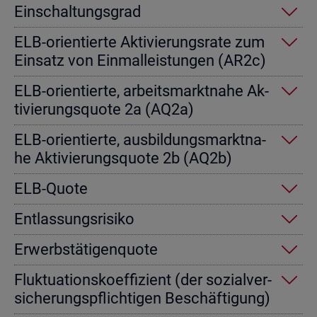
Ein­schal­tungs­grad
ELB-ori­en­tier­te Ak­ti­vie­rungs­ra­te zum
Ein­satz von Einmal­leis­tun­gen (AR2c)
ELB-ori­en­tier­te, ar­beits­markt­na­he Ak­
ti­vie­rungs­quo­te 2a (AQ2a)
ELB-ori­en­tier­te, aus­bil­dungs­markt­na­
he Ak­ti­vie­rungs­quo­te 2b (AQ2b)
ELB-Quote
Ent­las­sungs­ri­si­ko
Er­werbs­tä­ti­gen­quo­te
Fluk­tua­ti­ons­ko­ef­fi­zi­ent (der so­zi­al­ver­
si­che­rungs­pflich­ti­gen Be­schäf­ti­gung)