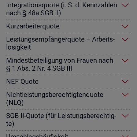
In­te­gra­ti­ons­quo­te (i. S. d. Kenn­zah­len
nach § 48a SGB II)
Kurz­ar­bei­ter­quo­te
Leis­tungs­emp­fän­ger­quo­te – Ar­beits­
lo­sig­keit
Min­dest­be­tei­li­gung von Frau­en nach
§ 1 Abs. 2 Nr. 4 SGB III
NEF-Quote
Nicht­leis­tungs­be­rech­tig­ten­quo­te
(NLQ)
SGB II-Quote (für Leis­tungs­be­rech­tig­
te)
Um­schlags­häu­fig­keit