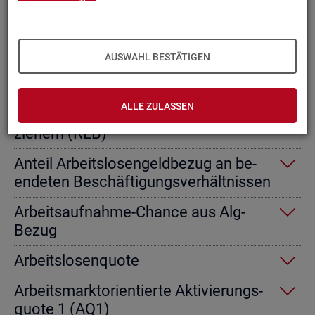
Ab­gangs­ra­te nicht er­werbs­fä­hi­ge
Leis­tungs­be­rech­tig­te
AUSWAHL BESTÄTIGEN
Ab­gangs­ra­te von Ar­beits­lo­sen­geld­
emp­fän­gern
ALLE ZULASSEN
Ab­gangs­ra­te von Re­gel­leis­tungs­be­
zie­hern (RLB)
An­teil Ar­beits­lo­sen­geld­be­zug an be­
en­de­ten Be­schäf­ti­gungs­ver­hält­nis­sen
Ar­beits­auf­nah­me-Chan­ce aus Alg-
Bezug
Ar­beits­lo­sen­quo­te
Ar­beits­markt­ori­en­tier­te Ak­ti­vie­rungs­
quo­te 1 (AQ1)