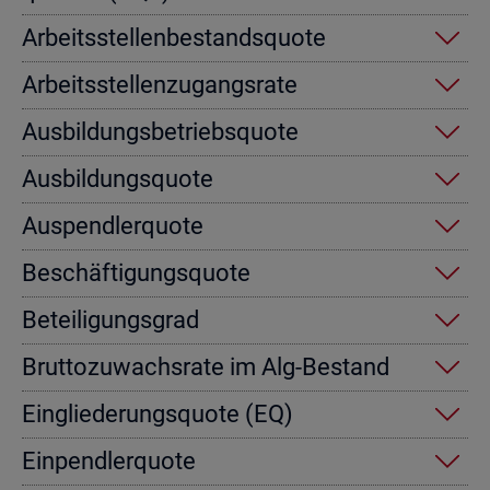
Ar­beits­stel­len­be­stands­quo­te
Ar­beits­stel­len­zu­gangs­ra­te
Aus­bil­dungs­be­triebs­quo­te
Aus­bil­dungs­quo­te
Aus­pend­ler­quo­te
Be­schäf­ti­gungs­quo­te
Be­tei­li­gungs­grad
Brut­to­zu­wachs­ra­te im Alg-Be­stand
Ein­glie­de­rungs­quo­te (EQ)
Ein­pend­ler­quo­te