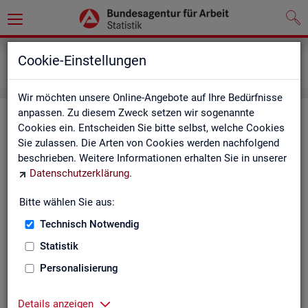
Grundlagen
Definitionen
Cookie-Einstellungen
Kennzahlensteckbriefe
Wir möchten unsere Online-Angebote auf Ihre Bedürfnisse
anpassen. Zu diesem Zweck setzen wir sogenannte
Kenn­zah­len­steck­brie­fe
Cookies ein. Entscheiden Sie bitte selbst, welche Cookies
Sie zulassen. Die Arten von Cookies werden nachfolgend
Die Steck­brie­fe in­for­mie­ren über De­fi­ni­ti­on, Aus­sa­ge­kraft, Be­
beschrieben. Weitere Informationen erhalten Sie in unserer
rech­nung und Da­ten­quel­len der Kenn­zah­len, die in der Sta­tis­
Datenschutzerklärung
.
tik der Bun­des­agen­tur für Ar­beit vor­kom­men.
Bitte wählen Sie aus:
Ab­gangs­ra­te
Technisch Notwendig
Ab­gangs­ra­te Ar­beits­lo­se
Statistik
Personalisierung
Ab­gangs­ra­te er­werbs­fä­hi­ge Leis­
tungs­be­rech­tig­te
Details anzeigen