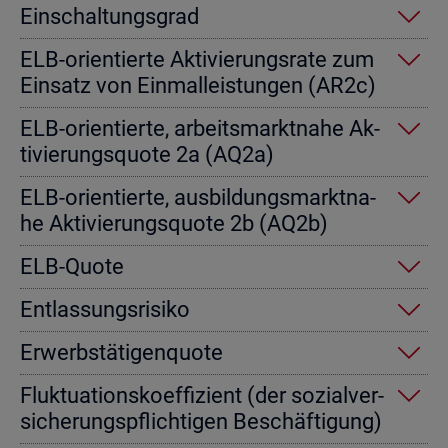
Ein­schal­tungs­grad
ELB-ori­en­tier­te Ak­ti­vie­rungs­ra­te zum
Ein­satz von Einmal­leis­tun­gen (AR2c)
ELB-ori­en­tier­te, ar­beits­markt­na­he Ak­
ti­vie­rungs­quo­te 2a (AQ2a)
ELB-ori­en­tier­te, aus­bil­dungs­markt­na­
he Ak­ti­vie­rungs­quo­te 2b (AQ2b)
ELB-Quote
Ent­las­sungs­ri­si­ko
Er­werbs­tä­ti­gen­quo­te
Fluk­tua­ti­ons­ko­ef­fi­zi­ent (der so­zi­al­ver­
si­che­rungs­pflich­ti­gen Be­schäf­ti­gung)