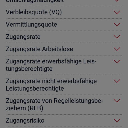
Ver­bleibs­quo­te (VQ)
Ver­mitt­lungs­quo­te
Zu­gangs­ra­te
Zu­gangs­ra­te Ar­beits­lo­se
Zu­gangs­ra­te er­werbs­fä­hi­ge Leis­
tungs­be­rech­tig­te
Zu­gangs­ra­te nicht er­werbs­fä­hi­ge
Leis­tungs­be­rech­tig­te
Zu­gangs­ra­te von Re­gel­leis­tungs­be­
zie­hern (RLB)
Zu­gangs­ri­si­ko