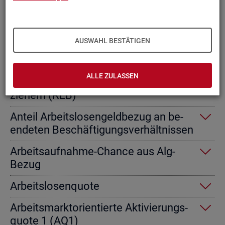
Ab­gangs­ra­te nicht er­werbs­fä­hi­ge
Leis­tungs­be­rech­tig­te
AUSWAHL BESTÄTIGEN
Ab­gangs­ra­te von Ar­beits­lo­sen­geld­
emp­fän­gern
ALLE ZULASSEN
Ab­gangs­ra­te von Re­gel­leis­tungs­be­
zie­hern (RLB)
An­teil Ar­beits­lo­sen­geld­be­zug an be­
en­de­ten Be­schäf­ti­gungs­ver­hält­nis­sen
Ar­beits­auf­nah­me-Chan­ce aus Alg-
Bezug
Ar­beits­lo­sen­quo­te
Ar­beits­markt­ori­en­tier­te Ak­ti­vie­rungs­
quo­te 1 (AQ1)