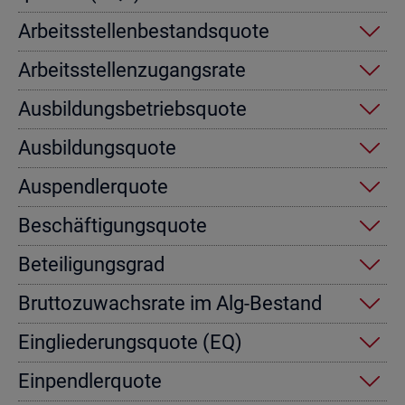
Ar­beits­stel­len­be­stands­quo­te
Ar­beits­stel­len­zu­gangs­ra­te
Aus­bil­dungs­be­triebs­quo­te
Aus­bil­dungs­quo­te
Aus­pend­ler­quo­te
Be­schäf­ti­gungs­quo­te
Be­tei­li­gungs­grad
Brut­to­zu­wachs­ra­te im Alg-Be­stand
Ein­glie­de­rungs­quo­te (EQ)
Ein­pend­ler­quo­te