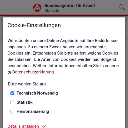
Grundlagen
Definitionen
Cookie-Einstellungen
Kennzahlensteckbriefe
Wir möchten unsere Online-Angebote auf Ihre Bedürfnisse
anpassen. Zu diesem Zweck setzen wir sogenannte
Kenn­zah­len­steck­brie­fe
Cookies ein. Entscheiden Sie bitte selbst, welche Cookies
Sie zulassen. Die Arten von Cookies werden nachfolgend
Die Steck­brie­fe in­for­mie­ren über De­fi­ni­ti­on, Aus­sa­ge­kraft, Be­
beschrieben. Weitere Informationen erhalten Sie in unserer
rech­nung und Da­ten­quel­len der Kenn­zah­len, die in der Sta­tis­
Datenschutzerklärung
.
tik der Bun­des­agen­tur für Ar­beit vor­kom­men.
Bitte wählen Sie aus:
Ab­gangs­ra­te
Technisch Notwendig
Ab­gangs­ra­te Ar­beits­lo­se
Statistik
Personalisierung
Ab­gangs­ra­te er­werbs­fä­hi­ge Leis­
tungs­be­rech­tig­te
Details anzeigen