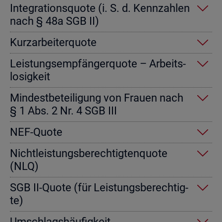
In­te­gra­ti­ons­quo­te (i. S. d. Kenn­zah­len
nach § 48a SGB II)
Kurz­ar­bei­ter­quo­te
Leis­tungs­emp­fän­ger­quo­te – Ar­beits­
lo­sig­keit
Min­dest­be­tei­li­gung von Frau­en nach
§ 1 Abs. 2 Nr. 4 SGB III
NEF-Quote
Nicht­leis­tungs­be­rech­tig­ten­quo­te
(NLQ)
SGB II-Quote (für Leis­tungs­be­rech­tig­
te)
Um­schlags­häu­fig­keit