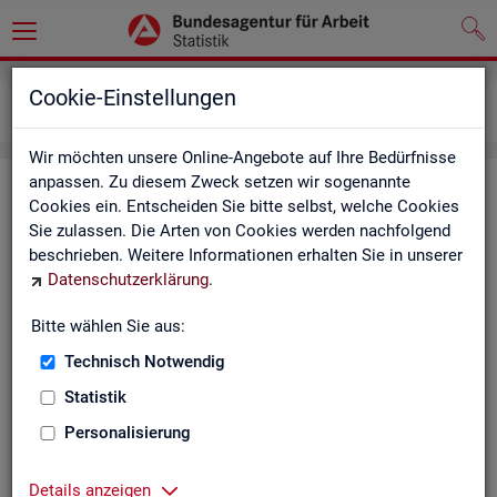
Grundlagen
Definitionen
Cookie-Einstellungen
Kennzahlensteckbriefe
Wir möchten unsere Online-Angebote auf Ihre Bedürfnisse
anpassen. Zu diesem Zweck setzen wir sogenannte
Kenn­zah­len­steck­brie­fe
Cookies ein. Entscheiden Sie bitte selbst, welche Cookies
Sie zulassen. Die Arten von Cookies werden nachfolgend
Die Steck­brie­fe in­for­mie­ren über De­fi­ni­ti­on, Aus­sa­ge­kraft, Be­
beschrieben. Weitere Informationen erhalten Sie in unserer
rech­nung und Da­ten­quel­len der Kenn­zah­len, die in der Sta­tis­
Datenschutzerklärung
.
tik der Bun­des­agen­tur für Ar­beit vor­kom­men.
Bitte wählen Sie aus:
Ab­gangs­ra­te
Technisch Notwendig
Ab­gangs­ra­te Ar­beits­lo­se
Statistik
Personalisierung
Ab­gangs­ra­te er­werbs­fä­hi­ge Leis­
tungs­be­rech­tig­te
Details anzeigen