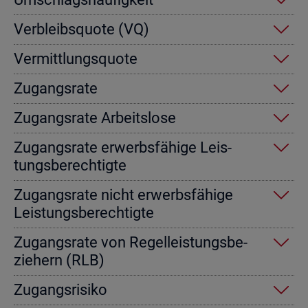
Ver­bleibs­quo­te (VQ)
Ver­mitt­lungs­quo­te
Zu­gangs­ra­te
Zu­gangs­ra­te Ar­beits­lo­se
Zu­gangs­ra­te er­werbs­fä­hi­ge Leis­
tungs­be­rech­tig­te
Zu­gangs­ra­te nicht er­werbs­fä­hi­ge
Leis­tungs­be­rech­tig­te
Zu­gangs­ra­te von Re­gel­leis­tungs­be­
zie­hern (RLB)
Zu­gangs­ri­si­ko