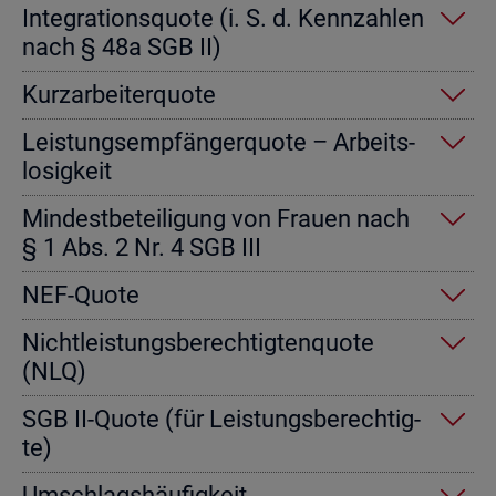
In­te­gra­ti­ons­quo­te (i. S. d. Kenn­zah­len
nach § 48a SGB II)
Kurz­ar­bei­ter­quo­te
Leis­tungs­emp­fän­ger­quo­te – Ar­beits­
lo­sig­keit
Min­dest­be­tei­li­gung von Frau­en nach
§ 1 Abs. 2 Nr. 4 SGB III
NEF-Quote
Nicht­leis­tungs­be­rech­tig­ten­quo­te
(NLQ)
SGB II-Quote (für Leis­tungs­be­rech­tig­
te)
Um­schlags­häu­fig­keit