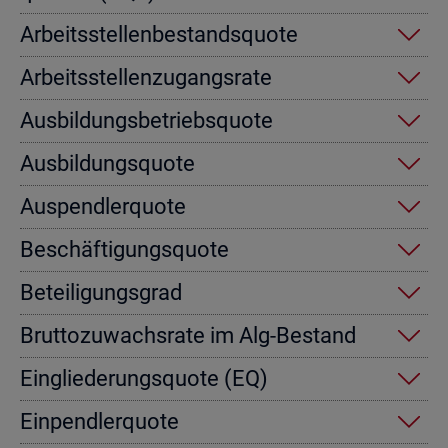
Ar­beits­stel­len­be­stands­quo­te
Ar­beits­stel­len­zu­gangs­ra­te
Aus­bil­dungs­be­triebs­quo­te
Aus­bil­dungs­quo­te
Aus­pend­ler­quo­te
Be­schäf­ti­gungs­quo­te
Be­tei­li­gungs­grad
Brut­to­zu­wachs­ra­te im Alg-Be­stand
Ein­glie­de­rungs­quo­te (EQ)
Ein­pend­ler­quo­te