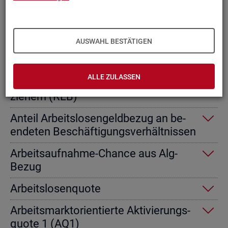
Ab­gangs­ra­te nicht er­werbs­fä­hi­ge
Leis­tungs­be­rech­tig­te
AUSWAHL BESTÄTIGEN
Ab­gangs­ra­te von Ar­beits­lo­sen­geld­
emp­fän­gern
ALLE ZULASSEN
Ab­gangs­ra­te von Re­gel­leis­tungs­be­
zie­hern (RLB)
An­teil Ar­beits­lo­sen­geld­be­zug an be­
en­de­ten Be­schäf­ti­gungs­ver­hält­nis­sen
Ar­beits­auf­nah­me-Chan­ce aus Alg-
Bezug
Ar­beits­lo­sen­quo­te
Ar­beits­markt­ori­en­tier­te Ak­ti­vie­rungs­
quo­te 1 (AQ1)