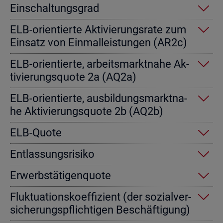
Ein­schal­tungs­grad
ELB-ori­en­tier­te Ak­ti­vie­rungs­ra­te zum
Ein­satz von Einmal­leis­tun­gen (AR2c)
ELB-ori­en­tier­te, ar­beits­markt­na­he Ak­
ti­vie­rungs­quo­te 2a (AQ2a)
ELB-ori­en­tier­te, aus­bil­dungs­markt­na­
he Ak­ti­vie­rungs­quo­te 2b (AQ2b)
ELB-Quote
Ent­las­sungs­ri­si­ko
Er­werbs­tä­ti­gen­quo­te
Fluk­tua­ti­ons­ko­ef­fi­zi­ent (der so­zi­al­ver­
si­che­rungs­pflich­ti­gen Be­schäf­ti­gung)