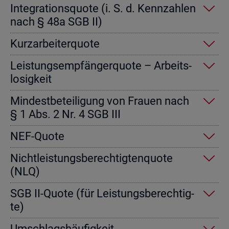
In­te­gra­ti­ons­quo­te (i. S. d. Kenn­zah­len
nach § 48a SGB II)
Kurz­ar­bei­ter­quo­te
Leis­tungs­emp­fän­ger­quo­te – Ar­beits­
lo­sig­keit
Min­dest­be­tei­li­gung von Frau­en nach
§ 1 Abs. 2 Nr. 4 SGB III
NEF-Quote
Nicht­leis­tungs­be­rech­tig­ten­quo­te
(NLQ)
SGB II-Quote (für Leis­tungs­be­rech­tig­
te)
Um­schlags­häu­fig­keit