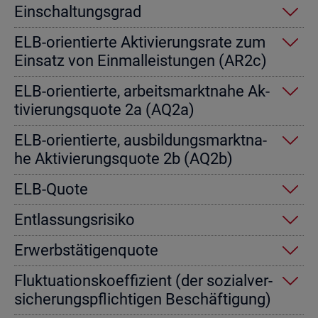
Ein­schal­tungs­grad
ELB-ori­en­tier­te Ak­ti­vie­rungs­ra­te zum
Ein­satz von Einmal­leis­tun­gen (AR2c)
ELB-ori­en­tier­te, ar­beits­markt­na­he Ak­
ti­vie­rungs­quo­te 2a (AQ2a)
ELB-ori­en­tier­te, aus­bil­dungs­markt­na­
he Ak­ti­vie­rungs­quo­te 2b (AQ2b)
ELB-Quote
Ent­las­sungs­ri­si­ko
Er­werbs­tä­ti­gen­quo­te
Fluk­tua­ti­ons­ko­ef­fi­zi­ent (der so­zi­al­ver­
si­che­rungs­pflich­ti­gen Be­schäf­ti­gung)