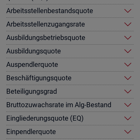
Ar­beits­stel­len­be­stands­quo­te
Ar­beits­stel­len­zu­gangs­ra­te
Aus­bil­dungs­be­triebs­quo­te
Aus­bil­dungs­quo­te
Aus­pend­ler­quo­te
Be­schäf­ti­gungs­quo­te
Be­tei­li­gungs­grad
Brut­to­zu­wachs­ra­te im Alg-Be­stand
Ein­glie­de­rungs­quo­te (EQ)
Ein­pend­ler­quo­te