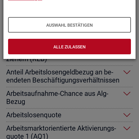
Ab­gangs­ra­te nicht er­werbs­fä­hi­ge
Leis­tungs­be­rech­tig­te
AUSWAHL BESTÄTIGEN
Ab­gangs­ra­te von Ar­beits­lo­sen­geld­
emp­fän­gern
ALLE ZULASSEN
Ab­gangs­ra­te von Re­gel­leis­tungs­be­
zie­hern (RLB)
An­teil Ar­beits­lo­sen­geld­be­zug an be­
en­de­ten Be­schäf­ti­gungs­ver­hält­nis­sen
Ar­beits­auf­nah­me-Chan­ce aus Alg-
Bezug
Ar­beits­lo­sen­quo­te
Ar­beits­markt­ori­en­tier­te Ak­ti­vie­rungs­
quo­te 1 (AQ1)