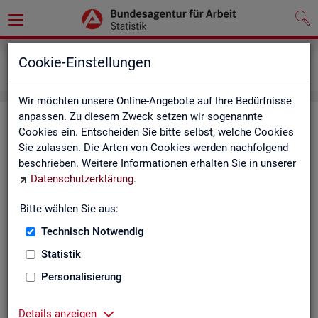
Grundlagen
Definitionen
Cookie-Einstellungen
Kennzahlensteckbriefe
Wir möchten unsere Online-Angebote auf Ihre Bedürfnisse
anpassen. Zu diesem Zweck setzen wir sogenannte
Kenn­zah­len­steck­brie­fe
Cookies ein. Entscheiden Sie bitte selbst, welche Cookies
Sie zulassen. Die Arten von Cookies werden nachfolgend
Die Steck­brie­fe in­for­mie­ren über De­fi­ni­ti­on, Aus­sa­ge­kraft, Be­
beschrieben. Weitere Informationen erhalten Sie in unserer
rech­nung und Da­ten­quel­len der Kenn­zah­len, die in der Sta­tis­
Datenschutzerklärung
.
tik der Bun­des­agen­tur für Ar­beit vor­kom­men.
Bitte wählen Sie aus:
Ab­gangs­ra­te
Technisch Notwendig
Ab­gangs­ra­te Ar­beits­lo­se
Statistik
Personalisierung
Ab­gangs­ra­te er­werbs­fä­hi­ge Leis­
tungs­be­rech­tig­te
Details anzeigen