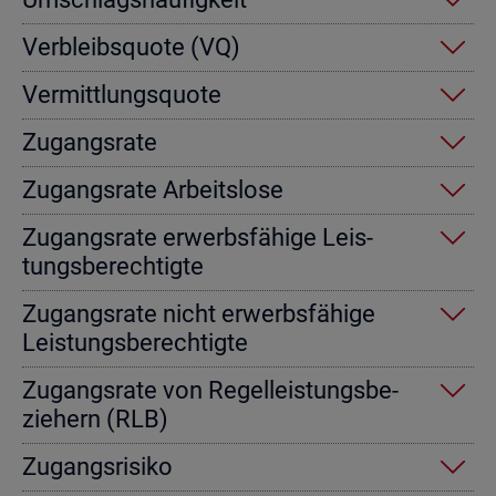
Ver­bleibs­quo­te (VQ)
Ver­mitt­lungs­quo­te
Zu­gangs­ra­te
Zu­gangs­ra­te Ar­beits­lo­se
Zu­gangs­ra­te er­werbs­fä­hi­ge Leis­
tungs­be­rech­tig­te
Zu­gangs­ra­te nicht er­werbs­fä­hi­ge
Leis­tungs­be­rech­tig­te
Zu­gangs­ra­te von Re­gel­leis­tungs­be­
zie­hern (RLB)
Zu­gangs­ri­si­ko