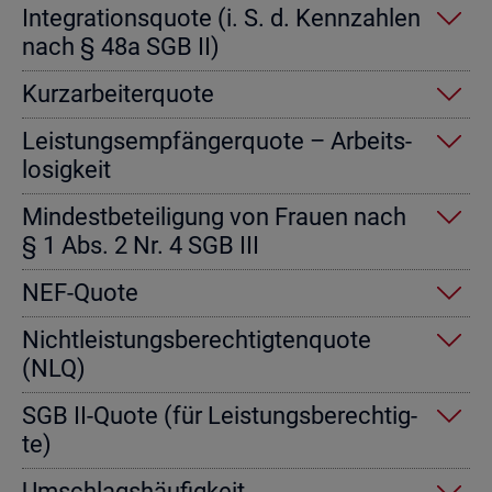
In­te­gra­ti­ons­quo­te (i. S. d. Kenn­zah­len
nach § 48a SGB II)
Kurz­ar­bei­ter­quo­te
Leis­tungs­emp­fän­ger­quo­te – Ar­beits­
lo­sig­keit
Min­dest­be­tei­li­gung von Frau­en nach
§ 1 Abs. 2 Nr. 4 SGB III
NEF-Quote
Nicht­leis­tungs­be­rech­tig­ten­quo­te
(NLQ)
SGB II-Quote (für Leis­tungs­be­rech­tig­
te)
Um­schlags­häu­fig­keit