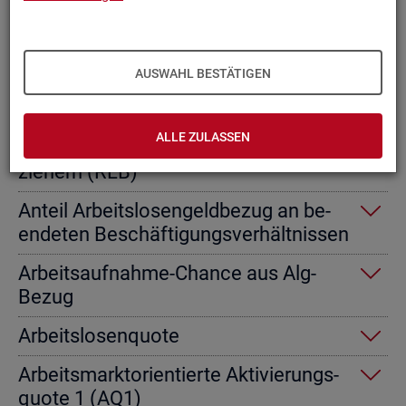
Ab­gangs­ra­te nicht er­werbs­fä­hi­ge
Leis­tungs­be­rech­tig­te
AUSWAHL BESTÄTIGEN
Ab­gangs­ra­te von Ar­beits­lo­sen­geld­
emp­fän­gern
ALLE ZULASSEN
Ab­gangs­ra­te von Re­gel­leis­tungs­be­
zie­hern (RLB)
An­teil Ar­beits­lo­sen­geld­be­zug an be­
en­de­ten Be­schäf­ti­gungs­ver­hält­nis­sen
Ar­beits­auf­nah­me-Chan­ce aus Alg-
Bezug
Ar­beits­lo­sen­quo­te
Ar­beits­markt­ori­en­tier­te Ak­ti­vie­rungs­
quo­te 1 (AQ1)