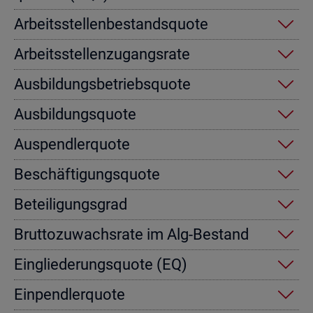
Ar­beits­stel­len­be­stands­quo­te
Ar­beits­stel­len­zu­gangs­ra­te
Aus­bil­dungs­be­triebs­quo­te
Aus­bil­dungs­quo­te
Aus­pend­ler­quo­te
Be­schäf­ti­gungs­quo­te
Be­tei­li­gungs­grad
Brut­to­zu­wachs­ra­te im Alg-Be­stand
Ein­glie­de­rungs­quo­te (EQ)
Ein­pend­ler­quo­te