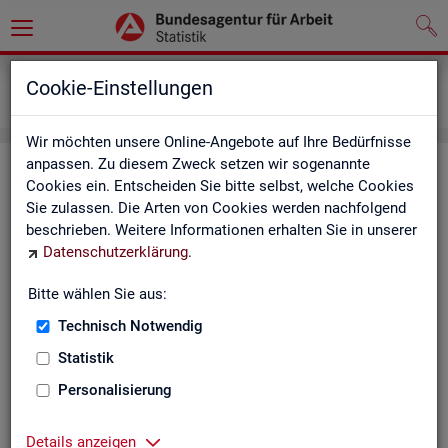
Grundlagen
Definitionen
Cookie-Einstellungen
Kennzahlensteckbriefe
Wir möchten unsere Online-Angebote auf Ihre Bedürfnisse
anpassen. Zu diesem Zweck setzen wir sogenannte
Kenn­zah­len­steck­brie­fe
Cookies ein. Entscheiden Sie bitte selbst, welche Cookies
Sie zulassen. Die Arten von Cookies werden nachfolgend
Die Steck­brie­fe in­for­mie­ren über De­fi­ni­ti­on, Aus­sa­ge­kraft, Be­
beschrieben. Weitere Informationen erhalten Sie in unserer
rech­nung und Da­ten­quel­len der Kenn­zah­len, die in der Sta­tis­
Datenschutzerklärung
.
tik der Bun­des­agen­tur für Ar­beit vor­kom­men.
Bitte wählen Sie aus:
Ab­gangs­ra­te
Technisch Notwendig
Ab­gangs­ra­te Ar­beits­lo­se
Statistik
Personalisierung
Ab­gangs­ra­te er­werbs­fä­hi­ge Leis­
tungs­be­rech­tig­te
Details anzeigen