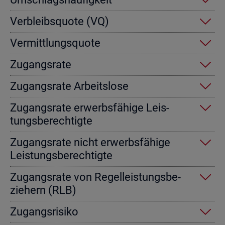
Ver­bleibs­quo­te (VQ)
Ver­mitt­lungs­quo­te
Zu­gangs­ra­te
Zu­gangs­ra­te Ar­beits­lo­se
Zu­gangs­ra­te er­werbs­fä­hi­ge Leis­
tungs­be­rech­tig­te
Zu­gangs­ra­te nicht er­werbs­fä­hi­ge
Leis­tungs­be­rech­tig­te
Zu­gangs­ra­te von Re­gel­leis­tungs­be­
zie­hern (RLB)
Zu­gangs­ri­si­ko