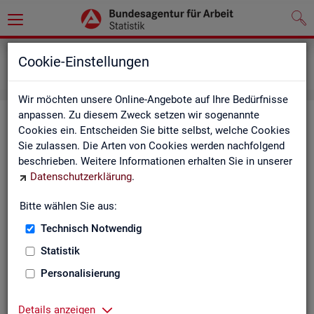
Grundlagen
Definitionen
Cookie-Einstellungen
Kennzahlensteckbriefe
Wir möchten unsere Online-Angebote auf Ihre Bedürfnisse
anpassen. Zu diesem Zweck setzen wir sogenannte
Kenn­zah­len­steck­brie­fe
Cookies ein. Entscheiden Sie bitte selbst, welche Cookies
Sie zulassen. Die Arten von Cookies werden nachfolgend
Die Steck­brie­fe in­for­mie­ren über De­fi­ni­ti­on, Aus­sa­ge­kraft, Be­
beschrieben. Weitere Informationen erhalten Sie in unserer
rech­nung und Da­ten­quel­len der Kenn­zah­len, die in der Sta­tis­
Datenschutzerklärung
.
tik der Bun­des­agen­tur für Ar­beit vor­kom­men.
Bitte wählen Sie aus:
Ab­gangs­ra­te
Technisch Notwendig
Ab­gangs­ra­te Ar­beits­lo­se
Statistik
Personalisierung
Ab­gangs­ra­te er­werbs­fä­hi­ge Leis­
tungs­be­rech­tig­te
Details anzeigen