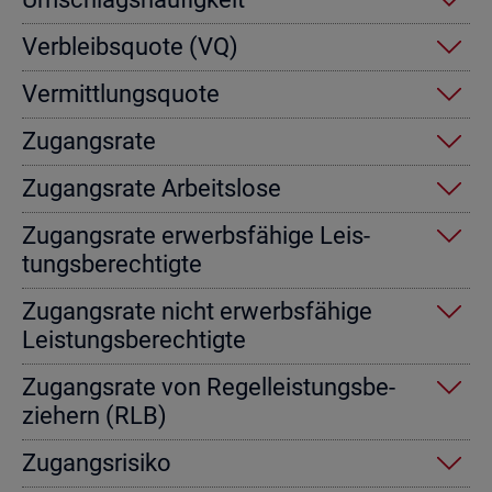
Ver­bleibs­quo­te (VQ)
Ver­mitt­lungs­quo­te
Zu­gangs­ra­te
Zu­gangs­ra­te Ar­beits­lo­se
Zu­gangs­ra­te er­werbs­fä­hi­ge Leis­
tungs­be­rech­tig­te
Zu­gangs­ra­te nicht er­werbs­fä­hi­ge
Leis­tungs­be­rech­tig­te
Zu­gangs­ra­te von Re­gel­leis­tungs­be­
zie­hern (RLB)
Zu­gangs­ri­si­ko