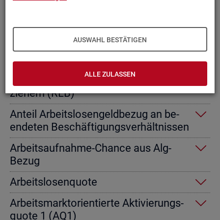
Ab­gangs­ra­te nicht er­werbs­fä­hi­ge
Leis­tungs­be­rech­tig­te
AUSWAHL BESTÄTIGEN
Ab­gangs­ra­te von Ar­beits­lo­sen­geld­
emp­fän­gern
ALLE ZULASSEN
Ab­gangs­ra­te von Re­gel­leis­tungs­be­
zie­hern (RLB)
An­teil Ar­beits­lo­sen­geld­be­zug an be­
en­de­ten Be­schäf­ti­gungs­ver­hält­nis­sen
Ar­beits­auf­nah­me-Chan­ce aus Alg-
Bezug
Ar­beits­lo­sen­quo­te
Ar­beits­markt­ori­en­tier­te Ak­ti­vie­rungs­
quo­te 1 (AQ1)