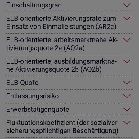
Ein­schal­tungs­grad
ELB-ori­en­tier­te Ak­ti­vie­rungs­ra­te zum
Ein­satz von Einmal­leis­tun­gen (AR2c)
ELB-ori­en­tier­te, ar­beits­markt­na­he Ak­
ti­vie­rungs­quo­te 2a (AQ2a)
ELB-ori­en­tier­te, aus­bil­dungs­markt­na­
he Ak­ti­vie­rungs­quo­te 2b (AQ2b)
ELB-Quote
Ent­las­sungs­ri­si­ko
Er­werbs­tä­ti­gen­quo­te
Fluk­tua­ti­ons­ko­ef­fi­zi­ent (der so­zi­al­ver­
si­che­rungs­pflich­ti­gen Be­schäf­ti­gung)