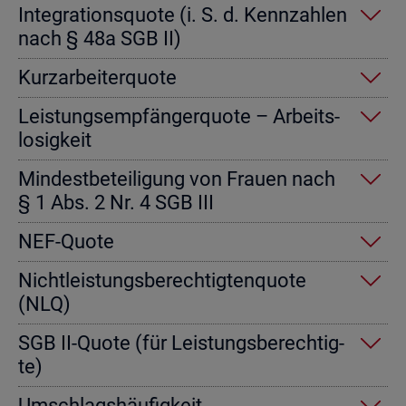
In­te­gra­ti­ons­quo­te (i. S. d. Kenn­zah­len
nach § 48a SGB II)
Kurz­ar­bei­ter­quo­te
Leis­tungs­emp­fän­ger­quo­te – Ar­beits­
lo­sig­keit
Min­dest­be­tei­li­gung von Frau­en nach
§ 1 Abs. 2 Nr. 4 SGB III
NEF-Quote
Nicht­leis­tungs­be­rech­tig­ten­quo­te
(NLQ)
SGB II-Quote (für Leis­tungs­be­rech­tig­
te)
Um­schlags­häu­fig­keit