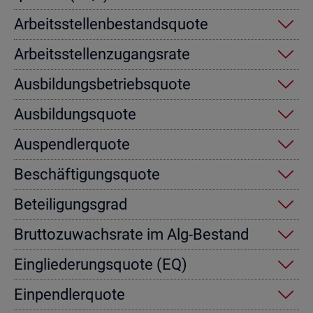
Ar­beits­stel­len­be­stands­quo­te
Ar­beits­stel­len­zu­gangs­ra­te
Aus­bil­dungs­be­triebs­quo­te
Aus­bil­dungs­quo­te
Aus­pend­ler­quo­te
Be­schäf­ti­gungs­quo­te
Be­tei­li­gungs­grad
Brut­to­zu­wachs­ra­te im Alg-Be­stand
Ein­glie­de­rungs­quo­te (EQ)
Ein­pend­ler­quo­te