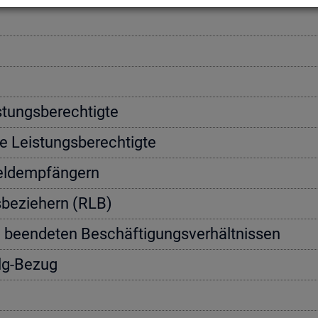
­tungs­be­rech­tig­te
e Leis­tungs­be­rech­tig­te
geld­emp­fän­gern
s­be­zie­hern (RLB)
n be­en­de­ten Be­schäf­ti­gungs­ver­hält­nis­sen
Alg-Bezug