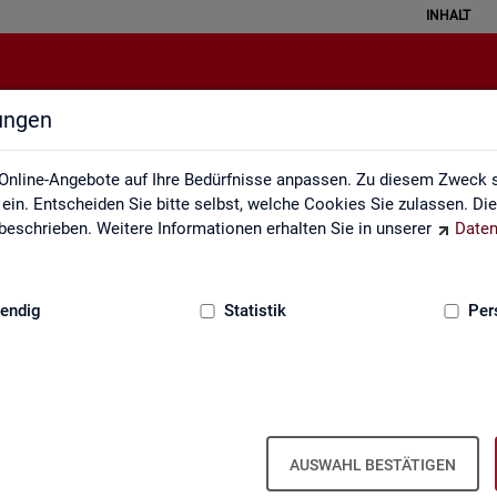
INHALT
lungen
Kennzahlensteckbriefe
Online-Angebote auf Ihre Bedürfnisse anpassen. Zu diesem Zweck s
in. Entscheiden Sie bitte selbst, welche Cookies Sie zulassen. Di
eschrieben. Weitere Informationen erhalten Sie in unserer
Daten
:
GRUNDLAGEN
endig
Statistik
Per
ckbriefe
Kenn­zah­len­steck­brie­fe
AUSWAHL BESTÄTIGEN
Aus­sa­ge­kraft, Be­rech­nung und Da­ten­quel­len der Kenn­zah­len, die in der