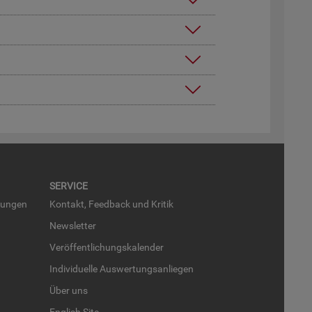
SER­VICE
run­gen
Kon­takt, Feed­back und Kri­tik
News­let­ter
Ver­öf­fent­li­chungs­ka­len­der
In­di­vi­du­el­le Aus­wer­tungs­an­lie­gen
Über uns
English Site