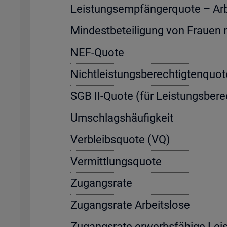
Leis­tungs­emp­fän­ger­quo­te – Ar­be
Min­dest­be­tei­li­gung von Frau­en
NEF-Quote
Nicht­leis­tungs­be­rech­tig­ten­quo
SGB II-Quote (für Leis­tungs­be­rec
Um­schlags­häu­fig­keit
Ver­bleibs­quo­te (VQ)
Ver­mitt­lungs­quo­te
Zu­gangs­ra­te
Zu­gangs­ra­te Ar­beits­lo­se
Zu­gangs­ra­te er­werbs­fä­hi­ge Leis