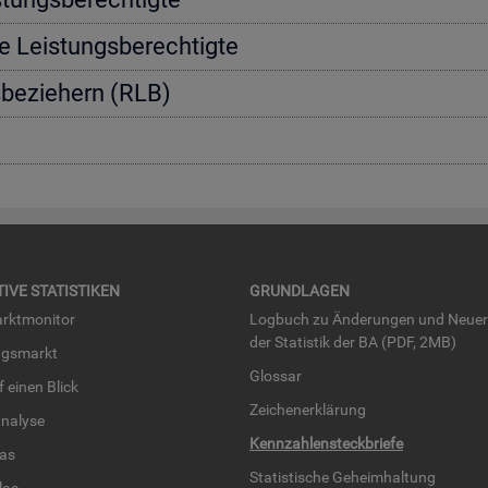
e Leis­tungs­be­rech­tig­te
s­be­zie­hern (RLB)
TI­VE STA­TIS­TI­KEN
GRUND­LA­GEN
rkt­mo­ni­tor
Log­buch zu Än­de­run­gen und Neue­
der Sta­tis­tik der BA (PDF, 2MB)
ngs­markt
Glos­sar
uf einen Blick
Zei­chen­er­klä­rung
na­ly­se
Kenn­zah­len­steck­brie­fe
­las
Sta­tis­ti­sche Ge­heim­hal­tung
­las