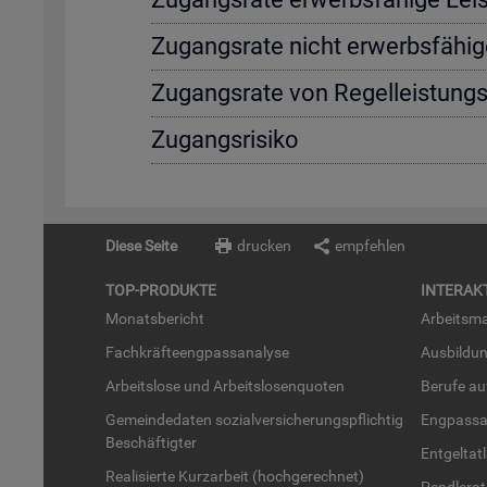
Zu­gangs­ra­te nicht er­werbs­fä­hi­g
Zu­gangs­ra­te von Re­gel­leis­tung
Zu­gangs­ri­si­ko
Diese Seite
drucken
empfehlen
TOP-PRO­DUK­TE
IN­TER­AK­
Mo­nats­be­richt
Ar­beits­ma
Fach­kräf­te­eng­pass­ana­ly­se
Aus­bil­du
Ar­beits­lo­se und Ar­beits­lo­sen­quo­ten
Be­ru­fe a
Ge­mein­de­da­ten so­zi­al­ver­si­che­rungs­pflich­tig
Eng­pass­a
Be­schäf­tig­ter
Ent­gel­t­at
Rea­li­sier­te Kurz­ar­beit (hoch­ge­rech­net)
Pend­ler­at