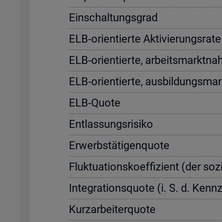
Ein­schal­tungs­grad
ELB-ori­en­tier­te Ak­ti­vie­rungs­r
ELB-ori­en­tier­te, ar­beits­markt­na
ELB-ori­en­tier­te, aus­bil­dungs­ma
ELB-Quote
Ent­las­sungs­ri­si­ko
Er­werbs­tä­ti­gen­quo­te
Fluk­tua­ti­ons­ko­ef­fi­zi­ent (der so­
In­te­gra­ti­ons­quo­te (i. S. d. Ke
Kurz­ar­bei­ter­quo­te