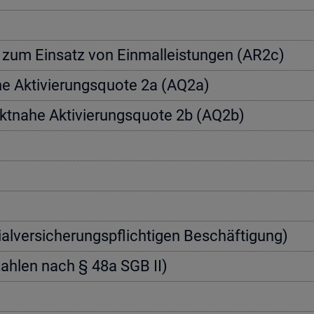
a­te zum Ein­satz von Einmal­leis­tun­gen (AR2c)
­he Ak­ti­vie­rungs­quo­te 2a (AQ2a)
rkt­na­he Ak­ti­vie­rungs­quo­te 2b (AQ2b)
zi­al­ver­si­che­rungs­pflich­ti­gen Be­schäf­ti­gung)
nn­zah­len nach § 48a SGB II)