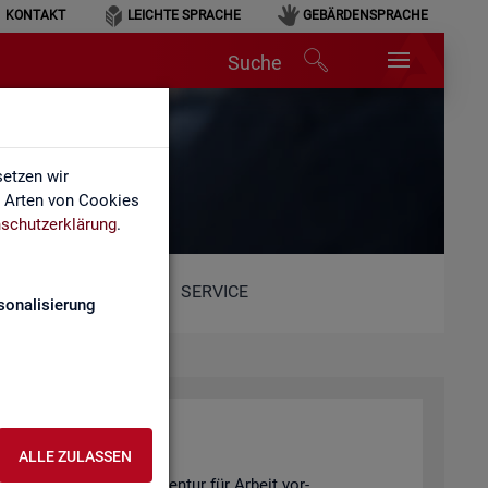
KONTAKT
LEICHTE SPRACHE
GEBÄRDENSPRACHE
Suche
etzen wir
e Arten von Cookies
schutzerklärung
.
SERVICE
sonalisierung
ALLE ZULASSEN
 Sta­tis­tik der Bun­des­agen­tur für Ar­beit vor­