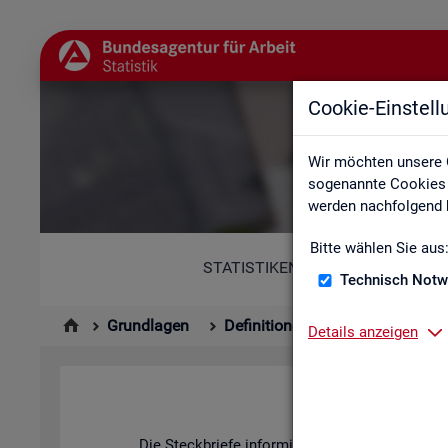
Cookie-Einstel
Wir möchten unsere 
sogenannte Cookies e
werden nachfolgend b
Bitte wählen Sie aus
STATISTIKEN
Technisch Notw
Grundlagen
Definitionen
Kennzahlenste
Details anzeigen
Die Steck­brie­fe in­for­mie­ren über De­fi­ni­ti­on, 