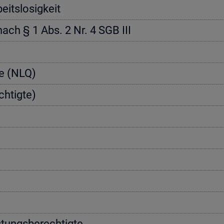
its­lo­sig­keit
 nach § 1 Abs. 2 Nr. 4 SGB III
­te (NLQ)
h­tig­te)
­tungs­be­rech­tig­te