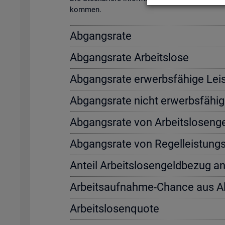
kom­men.
Ab­gangs­ra­te
Ab­gangs­ra­te Ar­beits­lo­se
Ab­gangs­ra­te er­werbs­fä­hi­ge Leis
Ab­gangs­ra­te nicht er­werbs­fä­hi­g
Ab­gangs­ra­te von Ar­beits­lo­sen­
Ab­gangs­ra­te von Re­gel­leis­tung
An­teil Ar­beits­lo­sen­geld­be­zug a
Ar­beits­auf­nah­me-Chan­ce aus 
Ar­beits­lo­sen­quo­te