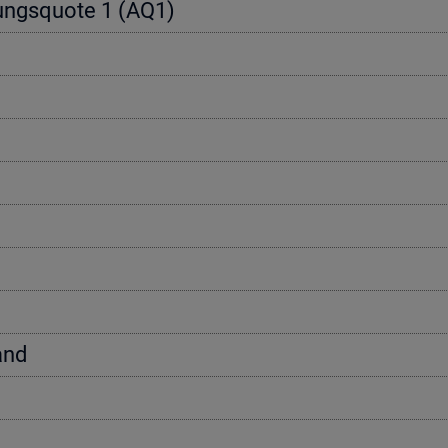
e­rungs­quo­te 1 (AQ1)
tand