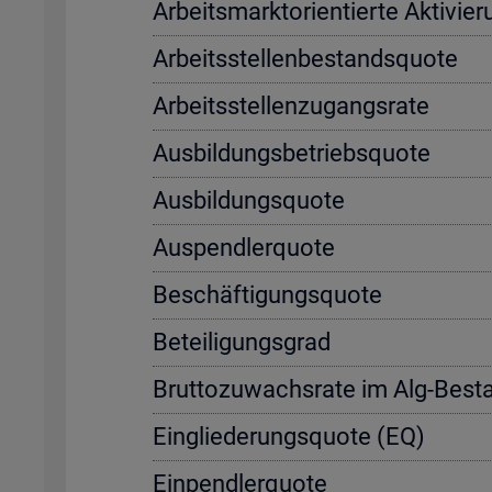
Ar­beits­markt­ori­en­tier­te Ak­ti­vi
Ar­beits­stel­len­be­stands­quo­te
Ar­beits­stel­len­zu­gangs­ra­te
Aus­bil­dungs­be­triebs­quo­te
Aus­bil­dungs­quo­te
Aus­pend­ler­quo­te
Be­schäf­ti­gungs­quo­te
Be­tei­li­gungs­grad
Brut­to­zu­wachs­ra­te im Alg-Be­s
Ein­glie­de­rungs­quo­te (EQ)
Ein­pend­ler­quo­te