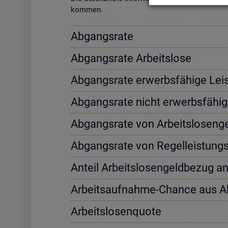
kom­men.
Ab­gangs­ra­te
Ab­gangs­ra­te Ar­beits­lo­se
Ab­gangs­ra­te er­werbs­fä­hi­ge Leis
Ab­gangs­ra­te nicht er­werbs­fä­hi­g
Ab­gangs­ra­te von Ar­beits­lo­sen­
Ab­gangs­ra­te von Re­gel­leis­tung
An­teil Ar­beits­lo­sen­geld­be­zug a
Ar­beits­auf­nah­me-Chan­ce aus 
Ar­beits­lo­sen­quo­te