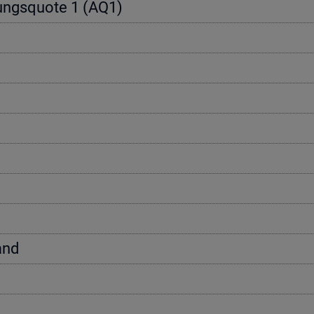
e­rungs­quo­te 1 (AQ1)
tand