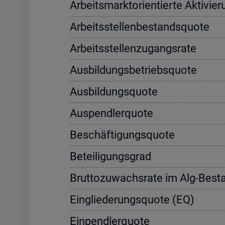
Ar­beits­markt­ori­en­tier­te Ak­ti­vi
Ar­beits­stel­len­be­stands­quo­te
Ar­beits­stel­len­zu­gangs­ra­te
Aus­bil­dungs­be­triebs­quo­te
Aus­bil­dungs­quo­te
Aus­pend­ler­quo­te
Be­schäf­ti­gungs­quo­te
Be­tei­li­gungs­grad
Brut­to­zu­wachs­ra­te im Alg-Be­s
Ein­glie­de­rungs­quo­te (EQ)
Ein­pend­ler­quo­te