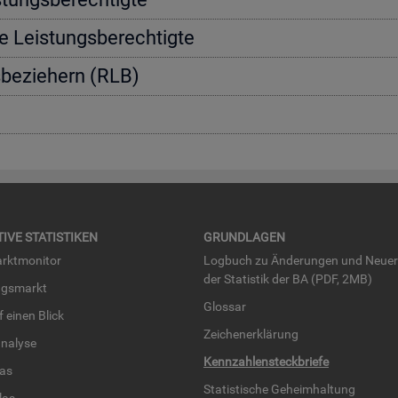
e Leis­tungs­be­rech­tig­te
s­be­zie­hern (RLB)
TI­VE STA­TIS­TI­KEN
GRUND­LA­GEN
rkt­mo­ni­tor
Log­buch zu Än­de­run­gen und Neue­
der Sta­tis­tik der BA (PDF, 2MB)
ngs­markt
Glos­sar
uf einen Blick
Zei­chen­er­klä­rung
na­ly­se
Kenn­zah­len­steck­brie­fe
­las
Sta­tis­ti­sche Ge­heim­hal­tung
­las