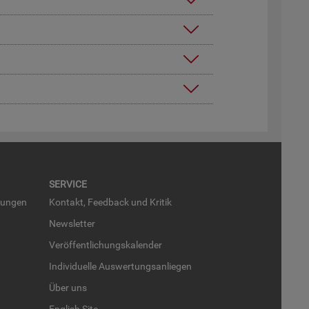
SER­VICE
run­gen
Kon­takt, Feed­back und Kri­tik
News­let­ter
Ver­öf­fent­li­chungs­ka­len­der
In­di­vi­du­el­le Aus­wer­tungs­an­lie­gen
Über uns
English Site