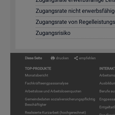
Zu­gangs­ra­te nicht er­werbs­fä­hi­g
Zu­gangs­ra­te von Re­gel­leis­tung
Zu­gangs­ri­si­ko
Diese Seite
drucken
empfehlen
TOP-PRO­DUK­TE
IN­TER­AK­
Mo­nats­be­richt
Ar­beits­ma
Fach­kräf­te­eng­pass­ana­ly­se
Aus­bil­du
Ar­beits­lo­se und Ar­beits­lo­sen­quo­ten
Be­ru­fe a
Ge­mein­de­da­ten so­zi­al­ver­si­che­rungs­pflich­tig
Eng­pass­a
Be­schäf­tig­ter
Ent­gel­t­at
Rea­li­sier­te Kurz­ar­beit (hoch­ge­rech­net)
Pend­ler­at