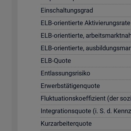
Ein­schal­tungs­grad
ELB-ori­en­tier­te Ak­ti­vie­rungs­r
ELB-ori­en­tier­te, ar­beits­markt­na
ELB-ori­en­tier­te, aus­bil­dungs­ma
ELB-Quote
Ent­las­sungs­ri­si­ko
Er­werbs­tä­ti­gen­quo­te
Fluk­tua­ti­ons­ko­ef­fi­zi­ent (der so­
In­te­gra­ti­ons­quo­te (i. S. d. Ke
Kurz­ar­bei­ter­quo­te