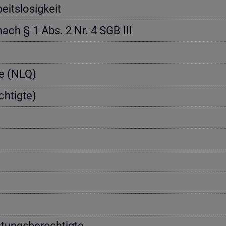
its­lo­sig­keit
 nach § 1 Abs. 2 Nr. 4 SGB III
­te (NLQ)
h­tig­te)
­tungs­be­rech­tig­te