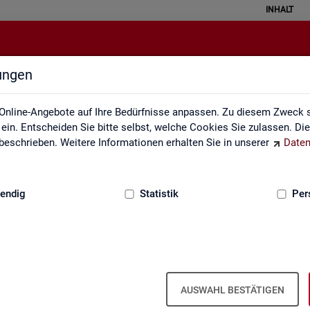
INHALT
lungen
Kennzahlensteckbriefe
Online-Angebote auf Ihre Bedürfnisse anpassen. Zu diesem Zweck s
in. Entscheiden Sie bitte selbst, welche Cookies Sie zulassen. Di
eschrieben. Weitere Informationen erhalten Sie in unserer
Daten
:
GRUNDLAGEN
endig
Statistik
Per
ckbriefe
Kenn­zah­len­steck­brie­fe
AUSWAHL BESTÄTIGEN
Aus­sa­ge­kraft, Be­rech­nung und Da­ten­quel­len der Kenn­zah­len, die in der