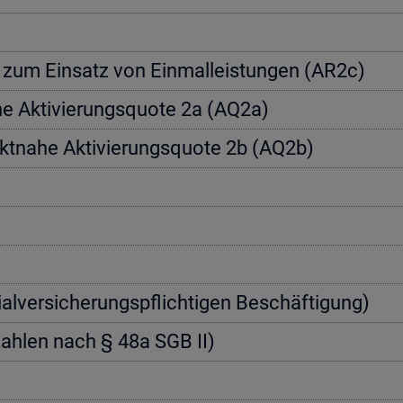
a­te zum Ein­satz von Einmal­leis­tun­gen (AR2c)
­he Ak­ti­vie­rungs­quo­te 2a (AQ2a)
rkt­na­he Ak­ti­vie­rungs­quo­te 2b (AQ2b)
zi­al­ver­si­che­rungs­pflich­ti­gen Be­schäf­ti­gung)
nn­zah­len nach § 48a SGB II)