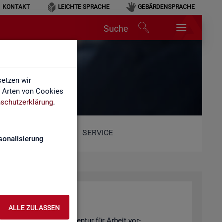
KONTAKT
LEICHTE SPRACHE
GEBÄRDENSPRACHE
Suche
etzen wir
e Arten von Cookies
schutzerklärung
.
SERVICE
sonalisierung
ALLE ZULASSEN
 Sta­tis­tik der Bun­des­agen­tur für Ar­beit vor­