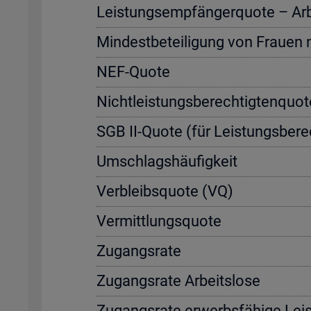
Leis­tungs­emp­fän­ger­quo­te – Ar­be
Min­dest­be­tei­li­gung von Frau­en
NEF-Quote
Nicht­leis­tungs­be­rech­tig­ten­quo
SGB II-Quote (für Leis­tungs­be­rec
Um­schlags­häu­fig­keit
Ver­bleibs­quo­te (VQ)
Ver­mitt­lungs­quo­te
Zu­gangs­ra­te
Zu­gangs­ra­te Ar­beits­lo­se
Zu­gangs­ra­te er­werbs­fä­hi­ge Leis