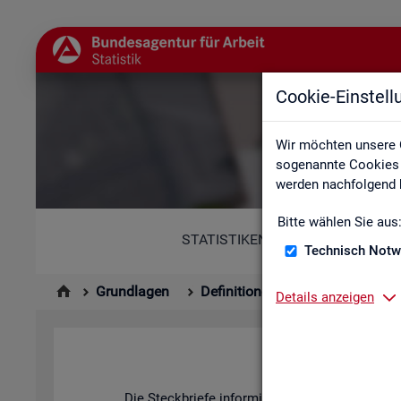
Cookie-Einstel
Wir möchten unsere 
sogenannte Cookies e
werden nachfolgend b
Bitte wählen Sie aus
STATISTIKEN
Technisch Notw
Grundlagen
Definitionen
Kennzahlenste
Details anzeigen
Die Steck­brie­fe in­for­mie­ren über De­fi­ni­ti­on, 