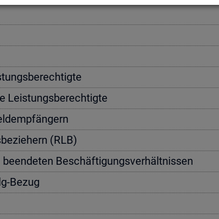
­tungs­be­rech­tig­te
e Leis­tungs­be­rech­tig­te
geld­emp­fän­gern
s­be­zie­hern (RLB)
n be­en­de­ten Be­schäf­ti­gungs­ver­hält­nis­sen
Alg-Bezug