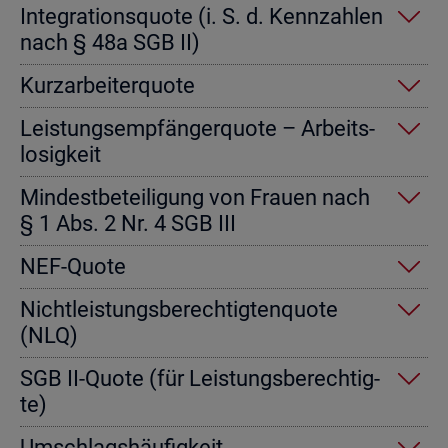
In­te­gra­ti­ons­quo­te (i. S. d. Kenn­zah­len
nach § 48a SGB II)
Kurz­ar­bei­ter­quo­te
Leis­tungs­emp­fän­ger­quo­te – Ar­beits­
lo­sig­keit
Min­dest­be­tei­li­gung von Frau­en nach
§ 1 Abs. 2 Nr. 4 SGB III
NEF-Quote
Nicht­leis­tungs­be­rech­tig­ten­quo­te
(NLQ)
SGB II-Quote (für Leis­tungs­be­rech­tig­
te)
Um­schlags­häu­fig­keit