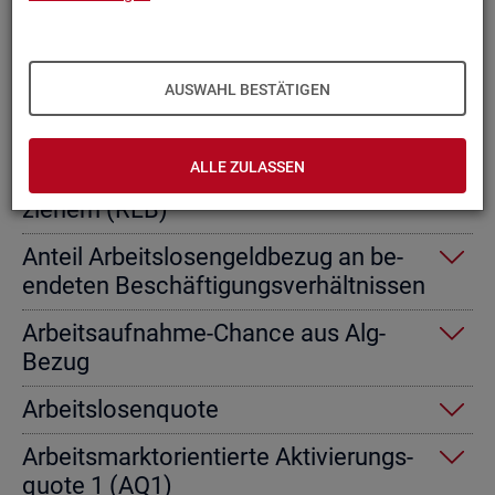
Ab­gangs­ra­te nicht er­werbs­fä­hi­ge
Leis­tungs­be­rech­tig­te
AUSWAHL BESTÄTIGEN
Ab­gangs­ra­te von Ar­beits­lo­sen­geld­
emp­fän­gern
ALLE ZULASSEN
Ab­gangs­ra­te von Re­gel­leis­tungs­be­
zie­hern (RLB)
An­teil Ar­beits­lo­sen­geld­be­zug an be­
en­de­ten Be­schäf­ti­gungs­ver­hält­nis­sen
Ar­beits­auf­nah­me-Chan­ce aus Alg-
Bezug
Ar­beits­lo­sen­quo­te
Ar­beits­markt­ori­en­tier­te Ak­ti­vie­rungs­
quo­te 1 (AQ1)