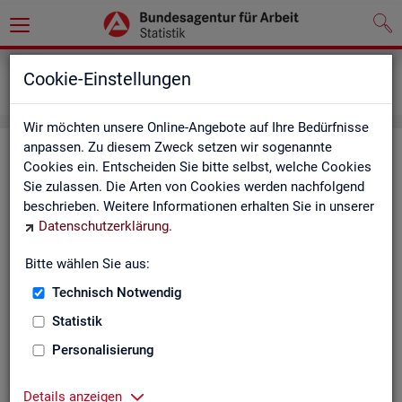
Grundlagen
Definitionen
Cookie-Einstellungen
Kennzahlensteckbriefe
Wir möchten unsere Online-Angebote auf Ihre Bedürfnisse
anpassen. Zu diesem Zweck setzen wir sogenannte
Kenn­zah­len­steck­brie­fe
Cookies ein. Entscheiden Sie bitte selbst, welche Cookies
Sie zulassen. Die Arten von Cookies werden nachfolgend
Die Steck­brie­fe in­for­mie­ren über De­fi­ni­ti­on, Aus­sa­ge­kraft, Be­
beschrieben. Weitere Informationen erhalten Sie in unserer
rech­nung und Da­ten­quel­len der Kenn­zah­len, die in der Sta­tis­
Datenschutzerklärung
.
tik der Bun­des­agen­tur für Ar­beit vor­kom­men.
Bitte wählen Sie aus:
Ab­gangs­ra­te
Technisch Notwendig
Ab­gangs­ra­te Ar­beits­lo­se
Statistik
Personalisierung
Ab­gangs­ra­te er­werbs­fä­hi­ge Leis­
tungs­be­rech­tig­te
Details anzeigen