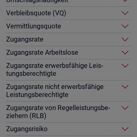
Ver­bleibs­quo­te (VQ)
Ver­mitt­lungs­quo­te
Zu­gangs­ra­te
Zu­gangs­ra­te Ar­beits­lo­se
Zu­gangs­ra­te er­werbs­fä­hi­ge Leis­
tungs­be­rech­tig­te
Zu­gangs­ra­te nicht er­werbs­fä­hi­ge
Leis­tungs­be­rech­tig­te
Zu­gangs­ra­te von Re­gel­leis­tungs­be­
zie­hern (RLB)
Zu­gangs­ri­si­ko