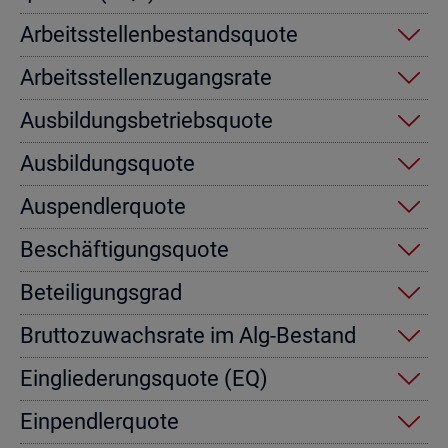
Ar­beits­stel­len­be­stands­quo­te
Ar­beits­stel­len­zu­gangs­ra­te
Aus­bil­dungs­be­triebs­quo­te
Aus­bil­dungs­quo­te
Aus­pend­ler­quo­te
Be­schäf­ti­gungs­quo­te
Be­tei­li­gungs­grad
Brut­to­zu­wachs­ra­te im Alg-Be­stand
Ein­glie­de­rungs­quo­te (EQ)
Ein­pend­ler­quo­te