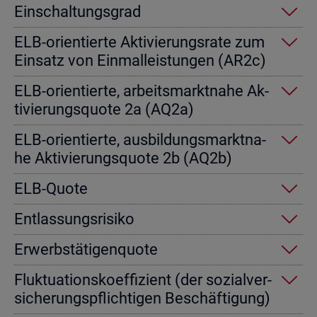
Ein­schal­tungs­grad
ELB-ori­en­tier­te Ak­ti­vie­rungs­ra­te zum
Ein­satz von Einmal­leis­tun­gen (AR2c)
ELB-ori­en­tier­te, ar­beits­markt­na­he Ak­
ti­vie­rungs­quo­te 2a (AQ2a)
ELB-ori­en­tier­te, aus­bil­dungs­markt­na­
he Ak­ti­vie­rungs­quo­te 2b (AQ2b)
ELB-Quote
Ent­las­sungs­ri­si­ko
Er­werbs­tä­ti­gen­quo­te
Fluk­tua­ti­ons­ko­ef­fi­zi­ent (der so­zi­al­ver­
si­che­rungs­pflich­ti­gen Be­schäf­ti­gung)