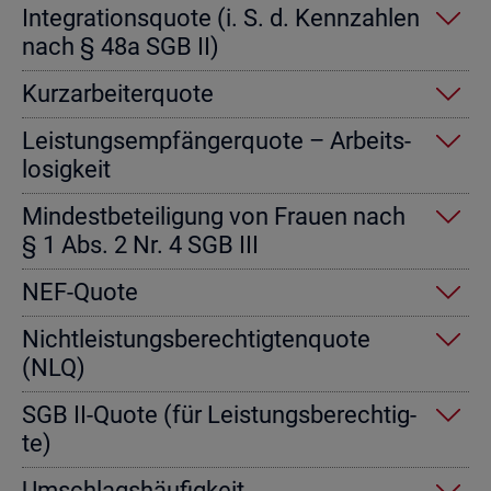
In­te­gra­ti­ons­quo­te (i. S. d. Kenn­zah­len
nach § 48a SGB II)
Kurz­ar­bei­ter­quo­te
Leis­tungs­emp­fän­ger­quo­te – Ar­beits­
lo­sig­keit
Min­dest­be­tei­li­gung von Frau­en nach
§ 1 Abs. 2 Nr. 4 SGB III
NEF-Quote
Nicht­leis­tungs­be­rech­tig­ten­quo­te
(NLQ)
SGB II-Quote (für Leis­tungs­be­rech­tig­
te)
Um­schlags­häu­fig­keit