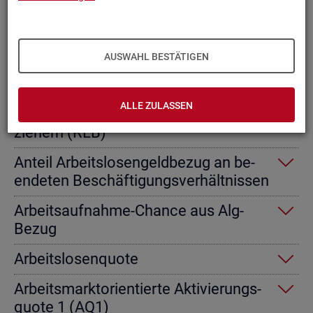
Ab­gangs­ra­te nicht er­werbs­fä­hi­ge
Leis­tungs­be­rech­tig­te
AUSWAHL BESTÄTIGEN
Ab­gangs­ra­te von Ar­beits­lo­sen­geld­
emp­fän­gern
ALLE ZULASSEN
Ab­gangs­ra­te von Re­gel­leis­tungs­be­
zie­hern (RLB)
An­teil Ar­beits­lo­sen­geld­be­zug an be­
en­de­ten Be­schäf­ti­gungs­ver­hält­nis­sen
Ar­beits­auf­nah­me-Chan­ce aus Alg-
Bezug
Ar­beits­lo­sen­quo­te
Ar­beits­markt­ori­en­tier­te Ak­ti­vie­rungs­
quo­te 1 (AQ1)