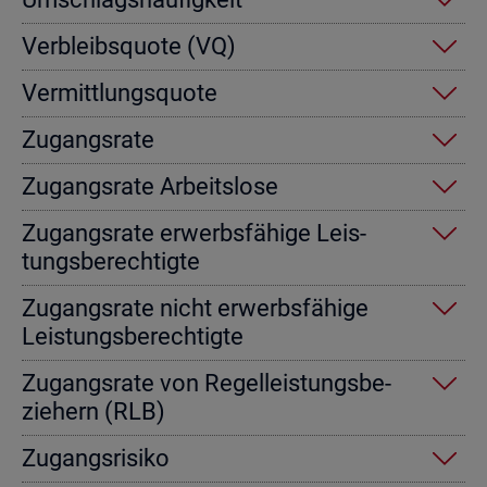
Ver­bleibs­quo­te (VQ)
Ver­mitt­lungs­quo­te
Zu­gangs­ra­te
Zu­gangs­ra­te Ar­beits­lo­se
Zu­gangs­ra­te er­werbs­fä­hi­ge Leis­
tungs­be­rech­tig­te
Zu­gangs­ra­te nicht er­werbs­fä­hi­ge
Leis­tungs­be­rech­tig­te
Zu­gangs­ra­te von Re­gel­leis­tungs­be­
zie­hern (RLB)
Zu­gangs­ri­si­ko