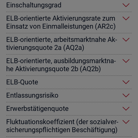
Ein­schal­tungs­grad
ELB-ori­en­tier­te Ak­ti­vie­rungs­ra­te zum
Ein­satz von Einmal­leis­tun­gen (AR2c)
ELB-ori­en­tier­te, ar­beits­markt­na­he Ak­
ti­vie­rungs­quo­te 2a (AQ2a)
ELB-ori­en­tier­te, aus­bil­dungs­markt­na­
he Ak­ti­vie­rungs­quo­te 2b (AQ2b)
ELB-Quote
Ent­las­sungs­ri­si­ko
Er­werbs­tä­ti­gen­quo­te
Fluk­tua­ti­ons­ko­ef­fi­zi­ent (der so­zi­al­ver­
si­che­rungs­pflich­ti­gen Be­schäf­ti­gung)