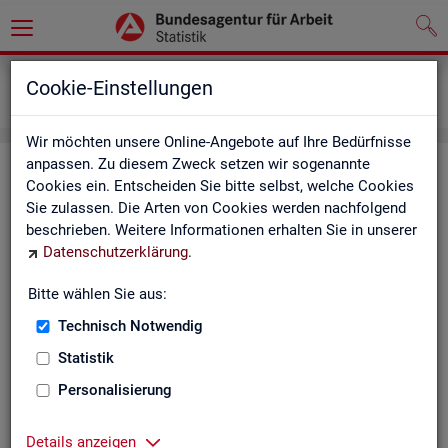
Grundlagen
Definitionen
Cookie-Einstellungen
Kennzahlensteckbriefe
Wir möchten unsere Online-Angebote auf Ihre Bedürfnisse
anpassen. Zu diesem Zweck setzen wir sogenannte
Kenn­zah­len­steck­brie­fe
Cookies ein. Entscheiden Sie bitte selbst, welche Cookies
Sie zulassen. Die Arten von Cookies werden nachfolgend
Die Steck­brie­fe in­for­mie­ren über De­fi­ni­ti­on, Aus­sa­ge­kraft, Be­
beschrieben. Weitere Informationen erhalten Sie in unserer
rech­nung und Da­ten­quel­len der Kenn­zah­len, die in der Sta­tis­
Datenschutzerklärung
.
tik der Bun­des­agen­tur für Ar­beit vor­kom­men.
Bitte wählen Sie aus:
Ab­gangs­ra­te
Technisch Notwendig
Ab­gangs­ra­te Ar­beits­lo­se
Statistik
Personalisierung
Ab­gangs­ra­te er­werbs­fä­hi­ge Leis­
tungs­be­rech­tig­te
Details anzeigen