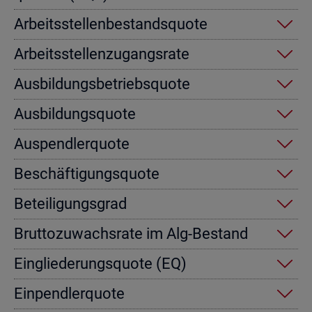
Ar­beits­stel­len­be­stands­quo­te
Ar­beits­stel­len­zu­gangs­ra­te
Aus­bil­dungs­be­triebs­quo­te
Aus­bil­dungs­quo­te
Aus­pend­ler­quo­te
Be­schäf­ti­gungs­quo­te
Be­tei­li­gungs­grad
Brut­to­zu­wachs­ra­te im Alg-Be­stand
Ein­glie­de­rungs­quo­te (EQ)
Ein­pend­ler­quo­te