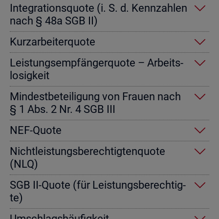
In­te­gra­ti­ons­quo­te (i. S. d. Kenn­zah­len
nach § 48a SGB II)
Kurz­ar­bei­ter­quo­te
Leis­tungs­emp­fän­ger­quo­te – Ar­beits­
lo­sig­keit
Min­dest­be­tei­li­gung von Frau­en nach
§ 1 Abs. 2 Nr. 4 SGB III
NEF-Quote
Nicht­leis­tungs­be­rech­tig­ten­quo­te
(NLQ)
SGB II-Quote (für Leis­tungs­be­rech­tig­
te)
Um­schlags­häu­fig­keit