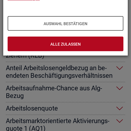
Ab­gangs­ra­te nicht er­werbs­fä­hi­ge
Leis­tungs­be­rech­tig­te
AUSWAHL BESTÄTIGEN
Ab­gangs­ra­te von Ar­beits­lo­sen­geld­
emp­fän­gern
ALLE ZULASSEN
Ab­gangs­ra­te von Re­gel­leis­tungs­be­
zie­hern (RLB)
An­teil Ar­beits­lo­sen­geld­be­zug an be­
en­de­ten Be­schäf­ti­gungs­ver­hält­nis­sen
Ar­beits­auf­nah­me-Chan­ce aus Alg-
Bezug
Ar­beits­lo­sen­quo­te
Ar­beits­markt­ori­en­tier­te Ak­ti­vie­rungs­
quo­te 1 (AQ1)