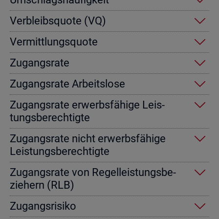
Ver­bleibs­quo­te (VQ)
Ver­mitt­lungs­quo­te
Zu­gangs­ra­te
Zu­gangs­ra­te Ar­beits­lo­se
Zu­gangs­ra­te er­werbs­fä­hi­ge Leis­
tungs­be­rech­tig­te
Zu­gangs­ra­te nicht er­werbs­fä­hi­ge
Leis­tungs­be­rech­tig­te
Zu­gangs­ra­te von Re­gel­leis­tungs­be­
zie­hern (RLB)
Zu­gangs­ri­si­ko