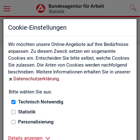
Grundlagen
Definitionen
Cookie-Einstellungen
Kennzahlensteckbriefe
Wir möchten unsere Online-Angebote auf Ihre Bedürfnisse
anpassen. Zu diesem Zweck setzen wir sogenannte
Kenn­zah­len­steck­brie­fe
Cookies ein. Entscheiden Sie bitte selbst, welche Cookies
Sie zulassen. Die Arten von Cookies werden nachfolgend
Die Steck­brie­fe in­for­mie­ren über De­fi­ni­ti­on, Aus­sa­ge­kraft, Be­
beschrieben. Weitere Informationen erhalten Sie in unserer
rech­nung und Da­ten­quel­len der Kenn­zah­len, die in der Sta­tis­
Datenschutzerklärung
.
tik der Bun­des­agen­tur für Ar­beit vor­kom­men.
Bitte wählen Sie aus:
Ab­gangs­ra­te
Technisch Notwendig
Ab­gangs­ra­te Ar­beits­lo­se
Statistik
Personalisierung
Ab­gangs­ra­te er­werbs­fä­hi­ge Leis­
tungs­be­rech­tig­te
Details anzeigen