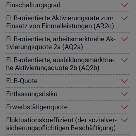
Ein­schal­tungs­grad
ELB-ori­en­tier­te Ak­ti­vie­rungs­ra­te zum
Ein­satz von Einmal­leis­tun­gen (AR2c)
ELB-ori­en­tier­te, ar­beits­markt­na­he Ak­
ti­vie­rungs­quo­te 2a (AQ2a)
ELB-ori­en­tier­te, aus­bil­dungs­markt­na­
he Ak­ti­vie­rungs­quo­te 2b (AQ2b)
ELB-Quote
Ent­las­sungs­ri­si­ko
Er­werbs­tä­ti­gen­quo­te
Fluk­tua­ti­ons­ko­ef­fi­zi­ent (der so­zi­al­ver­
si­che­rungs­pflich­ti­gen Be­schäf­ti­gung)