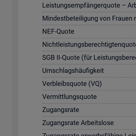
Leis­tungs­emp­fän­ger­quo­te – Ar­be
Min­dest­be­tei­li­gung von Frau­en
NEF-Quote
Nicht­leis­tungs­be­rech­tig­ten­quo
SGB II-Quote (für Leis­tungs­be­rec
Um­schlags­häu­fig­keit
Ver­bleibs­quo­te (VQ)
Ver­mitt­lungs­quo­te
Zu­gangs­ra­te
Zu­gangs­ra­te Ar­beits­lo­se
Zu­gangs­ra­te er­werbs­fä­hi­ge Leis