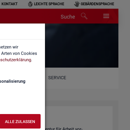
KONTAKT
LEICHTE SPRACHE
GEBÄRDENSPRACHE
Suche
etzen wir
e Arten von Cookies
schutzerklärung
.
SERVICE
sonalisierung
ALLE ZULASSEN
 Sta­tis­tik der Bun­des­agen­tur für Ar­beit vor­