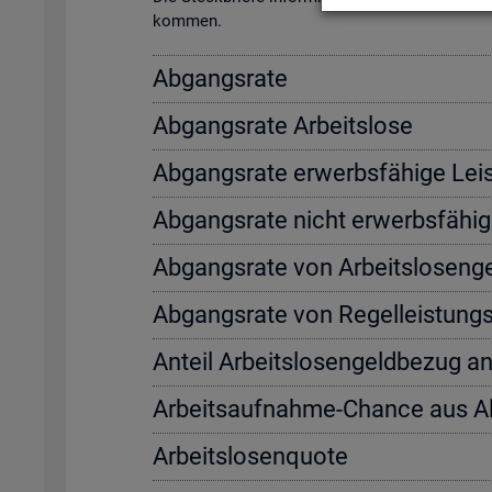
kom­men.
Ab­gangs­ra­te
Ab­gangs­ra­te Ar­beits­lo­se
Ab­gangs­ra­te er­werbs­fä­hi­ge Leis
Ab­gangs­ra­te nicht er­werbs­fä­hi­g
Ab­gangs­ra­te von Ar­beits­lo­sen­
Ab­gangs­ra­te von Re­gel­leis­tung
An­teil Ar­beits­lo­sen­geld­be­zug a
Ar­beits­auf­nah­me-Chan­ce aus 
Ar­beits­lo­sen­quo­te