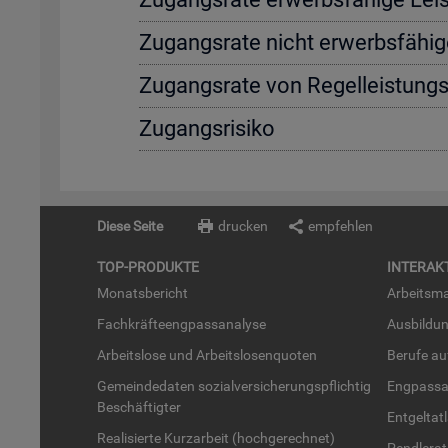
Zu­gangs­ra­te nicht er­werbs­fä­hi­g
Zu­gangs­ra­te von Re­gel­leis­tung
Zu­gangs­ri­si­ko
Diese Seite
drucken
empfehlen
TOP-PRO­DUK­TE
IN­TER­AK­
Mo­nats­be­richt
Ar­beits­ma
Fach­kräf­te­eng­pass­ana­ly­se
Aus­bil­du
Ar­beits­lo­se und Ar­beits­lo­sen­quo­ten
Be­ru­fe a
Ge­mein­de­da­ten so­zi­al­ver­si­che­rungs­pflich­tig
Eng­pass­a
Be­schäf­tig­ter
Ent­gel­t­at
Rea­li­sier­te Kurz­ar­beit (hoch­ge­rech­net)
Pend­ler­at