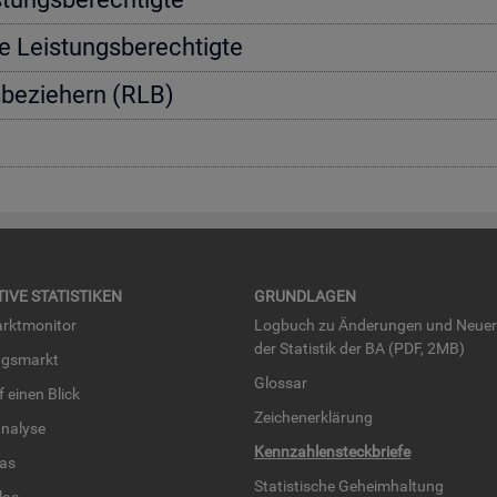
e Leis­tungs­be­rech­tig­te
s­be­zie­hern (RLB)
TI­VE STA­TIS­TI­KEN
GRUND­LA­GEN
rkt­mo­ni­tor
Log­buch zu Än­de­run­gen und Neue­
der Sta­tis­tik der BA (PDF, 2MB)
ngs­markt
Glos­sar
uf einen Blick
Zei­chen­er­klä­rung
na­ly­se
Kenn­zah­len­steck­brie­fe
­las
Sta­tis­ti­sche Ge­heim­hal­tung
­las