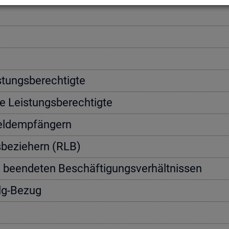
­tungs­be­rech­tig­te
e Leis­tungs­be­rech­tig­te
geld­emp­fän­gern
s­be­zie­hern (RLB)
n be­en­de­ten Be­schäf­ti­gungs­ver­hält­nis­sen
Alg-Bezug