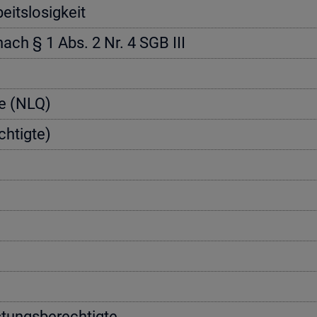
its­lo­sig­keit
 nach § 1 Abs. 2 Nr. 4 SGB III
­te (NLQ)
h­tig­te)
­tungs­be­rech­tig­te