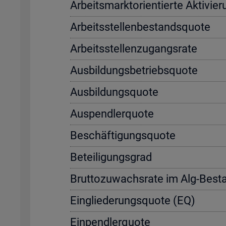
Ar­beits­markt­ori­en­tier­te Ak­ti­vi
Ar­beits­stel­len­be­stands­quo­te
Ar­beits­stel­len­zu­gangs­ra­te
Aus­bil­dungs­be­triebs­quo­te
Aus­bil­dungs­quo­te
Aus­pend­ler­quo­te
Be­schäf­ti­gungs­quo­te
Be­tei­li­gungs­grad
Brut­to­zu­wachs­ra­te im Alg-Be­s
Ein­glie­de­rungs­quo­te (EQ)
Ein­pend­ler­quo­te