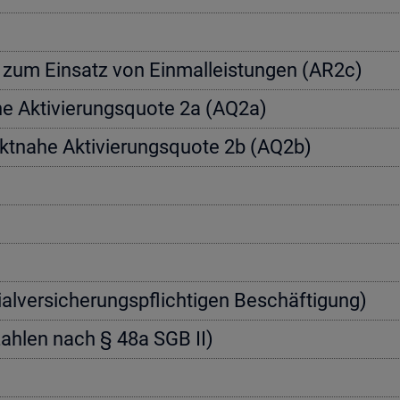
a­te zum Ein­satz von Einmal­leis­tun­gen (AR2c)
­he Ak­ti­vie­rungs­quo­te 2a (AQ2a)
rkt­na­he Ak­ti­vie­rungs­quo­te 2b (AQ2b)
zi­al­ver­si­che­rungs­pflich­ti­gen Be­schäf­ti­gung)
nn­zah­len nach § 48a SGB II)