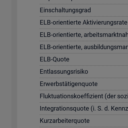
Ein­schal­tungs­grad
ELB-ori­en­tier­te Ak­ti­vie­rungs­r
ELB-ori­en­tier­te, ar­beits­markt­na
ELB-ori­en­tier­te, aus­bil­dungs­ma
ELB-Quote
Ent­las­sungs­ri­si­ko
Er­werbs­tä­ti­gen­quo­te
Fluk­tua­ti­ons­ko­ef­fi­zi­ent (der so­
In­te­gra­ti­ons­quo­te (i. S. d. Ke
Kurz­ar­bei­ter­quo­te