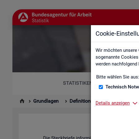
Cookie-Einstel
Wir möchten unsere 
sogenannte Cookies e
werden nachfolgend b
Bitte wählen Sie aus
STATISTIKEN
Technisch Notw
Grundlagen
Definitionen
Kennzahlenste
Details anzeigen
Die Steck­brie­fe in­for­mie­ren über De­fi­ni­ti­on, 