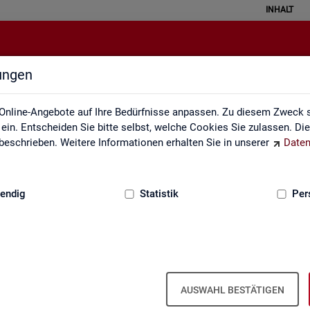
INHALT
lungen
Kennzahlensteckbriefe
Online-Angebote auf Ihre Bedürfnisse anpassen. Zu diesem Zweck s
in. Entscheiden Sie bitte selbst, welche Cookies Sie zulassen. Di
eschrieben. Weitere Informationen erhalten Sie in unserer
Daten
:
GRUNDLAGEN
endig
Statistik
Per
ckbriefe
Kenn­zah­len­steck­brie­fe
AUSWAHL BESTÄTIGEN
Aus­sa­ge­kraft, Be­rech­nung und Da­ten­quel­len der Kenn­zah­len, die in der