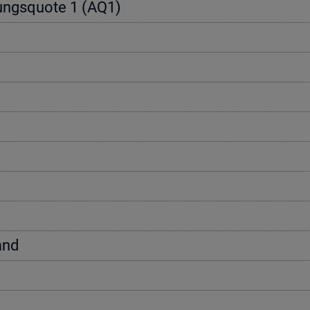
e­rungs­quo­te 1 (AQ1)
tand