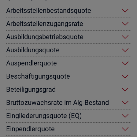
Ar­beits­stel­len­be­stands­quo­te
Ar­beits­stel­len­zu­gangs­ra­te
Aus­bil­dungs­be­triebs­quo­te
Aus­bil­dungs­quo­te
Aus­pend­ler­quo­te
Be­schäf­ti­gungs­quo­te
Be­tei­li­gungs­grad
Brut­to­zu­wachs­ra­te im Alg-Be­stand
Ein­glie­de­rungs­quo­te (EQ)
Ein­pend­ler­quo­te