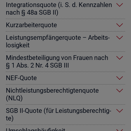
In­te­gra­ti­ons­quo­te (i. S. d. Kenn­zah­len
nach § 48a SGB II)
Kurz­ar­bei­ter­quo­te
Leis­tungs­emp­fän­ger­quo­te – Ar­beits­
lo­sig­keit
Min­dest­be­tei­li­gung von Frau­en nach
§ 1 Abs. 2 Nr. 4 SGB III
NEF-Quote
Nicht­leis­tungs­be­rech­tig­ten­quo­te
(NLQ)
SGB II-Quote (für Leis­tungs­be­rech­tig­
te)
Um­schlags­häu­fig­keit