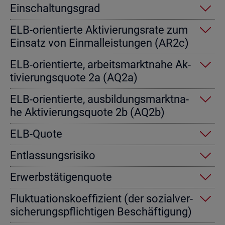
Ein­schal­tungs­grad
ELB-ori­en­tier­te Ak­ti­vie­rungs­ra­te zum
Ein­satz von Einmal­leis­tun­gen (AR2c)
ELB-ori­en­tier­te, ar­beits­markt­na­he Ak­
ti­vie­rungs­quo­te 2a (AQ2a)
ELB-ori­en­tier­te, aus­bil­dungs­markt­na­
he Ak­ti­vie­rungs­quo­te 2b (AQ2b)
ELB-Quote
Ent­las­sungs­ri­si­ko
Er­werbs­tä­ti­gen­quo­te
Fluk­tua­ti­ons­ko­ef­fi­zi­ent (der so­zi­al­ver­
si­che­rungs­pflich­ti­gen Be­schäf­ti­gung)