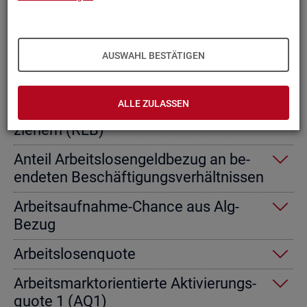
Ab­gangs­ra­te nicht er­werbs­fä­hi­ge
Leis­tungs­be­rech­tig­te
AUSWAHL BESTÄTIGEN
Ab­gangs­ra­te von Ar­beits­lo­sen­geld­
emp­fän­gern
ALLE ZULASSEN
Ab­gangs­ra­te von Re­gel­leis­tungs­be­
zie­hern (RLB)
An­teil Ar­beits­lo­sen­geld­be­zug an be­
en­de­ten Be­schäf­ti­gungs­ver­hält­nis­sen
Ar­beits­auf­nah­me-Chan­ce aus Alg-
Bezug
Ar­beits­lo­sen­quo­te
Ar­beits­markt­ori­en­tier­te Ak­ti­vie­rungs­
quo­te 1 (AQ1)