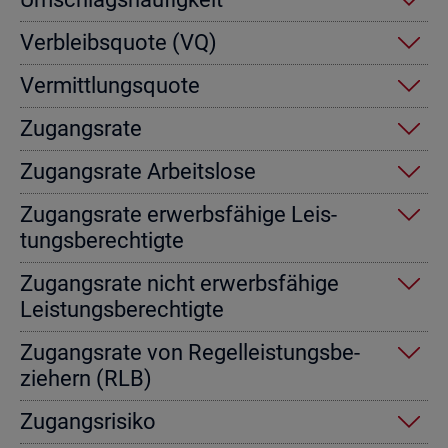
Ver­bleibs­quo­te (VQ)
Ver­mitt­lungs­quo­te
Zu­gangs­ra­te
Zu­gangs­ra­te Ar­beits­lo­se
Zu­gangs­ra­te er­werbs­fä­hi­ge Leis­
tungs­be­rech­tig­te
Zu­gangs­ra­te nicht er­werbs­fä­hi­ge
Leis­tungs­be­rech­tig­te
Zu­gangs­ra­te von Re­gel­leis­tungs­be­
zie­hern (RLB)
Zu­gangs­ri­si­ko