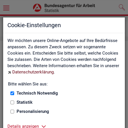
Grundlagen
Definitionen
Cookie-Einstellungen
Kennzahlensteckbriefe
Wir möchten unsere Online-Angebote auf Ihre Bedürfnisse
anpassen. Zu diesem Zweck setzen wir sogenannte
Kenn­zah­len­steck­brie­fe
Cookies ein. Entscheiden Sie bitte selbst, welche Cookies
Sie zulassen. Die Arten von Cookies werden nachfolgend
Die Steck­brie­fe in­for­mie­ren über De­fi­ni­ti­on, Aus­sa­ge­kraft, Be­
beschrieben. Weitere Informationen erhalten Sie in unserer
rech­nung und Da­ten­quel­len der Kenn­zah­len, die in der Sta­tis­
Datenschutzerklärung
.
tik der Bun­des­agen­tur für Ar­beit vor­kom­men.
Bitte wählen Sie aus:
Ab­gangs­ra­te
Technisch Notwendig
Ab­gangs­ra­te Ar­beits­lo­se
Statistik
Personalisierung
Ab­gangs­ra­te er­werbs­fä­hi­ge Leis­
tungs­be­rech­tig­te
Details anzeigen