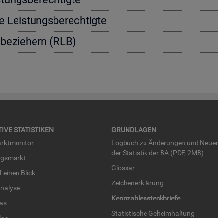
e Leis­tungs­be­rech­tig­te
s­be­zie­hern (RLB)
TI­VE STA­TIS­TI­KEN
GRUND­LA­GEN
rkt­mo­ni­tor
Log­buch zu Än­de­run­gen und Neue­
der Sta­tis­tik der BA (PDF, 2MB)
ngs­markt
Glos­sar
uf einen Blick
Zei­chen­er­klä­rung
na­ly­se
Kenn­zah­len­steck­brie­fe
­las
Sta­tis­ti­sche Ge­heim­hal­tung
­las