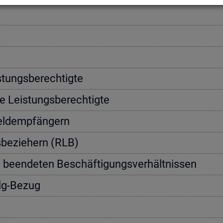
­tungs­be­rech­tig­te
e Leis­tungs­be­rech­tig­te
geld­emp­fän­gern
s­be­zie­hern (RLB)
n be­en­de­ten Be­schäf­ti­gungs­ver­hält­nis­sen
Alg-Bezug