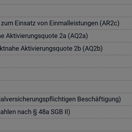
a­te zum Ein­satz von Einmal­leis­tun­gen (AR2c)
­he Ak­ti­vie­rungs­quo­te 2a (AQ2a)
rkt­na­he Ak­ti­vie­rungs­quo­te 2b (AQ2b)
zi­al­ver­si­che­rungs­pflich­ti­gen Be­schäf­ti­gung)
nn­zah­len nach § 48a SGB II)