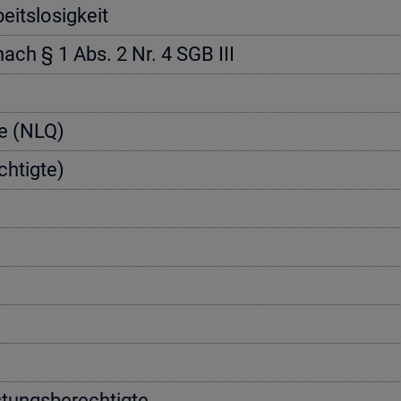
its­lo­sig­keit
 nach § 1 Abs. 2 Nr. 4 SGB III
­te (NLQ)
h­tig­te)
­tungs­be­rech­tig­te