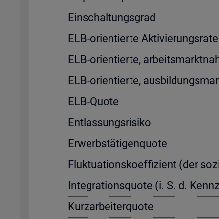
Ein­schal­tungs­grad
ELB-ori­en­tier­te Ak­ti­vie­rungs­r
ELB-ori­en­tier­te, ar­beits­markt­na
ELB-ori­en­tier­te, aus­bil­dungs­ma
ELB-Quote
Ent­las­sungs­ri­si­ko
Er­werbs­tä­ti­gen­quo­te
Fluk­tua­ti­ons­ko­ef­fi­zi­ent (der so­
In­te­gra­ti­ons­quo­te (i. S. d. Ke
Kurz­ar­bei­ter­quo­te