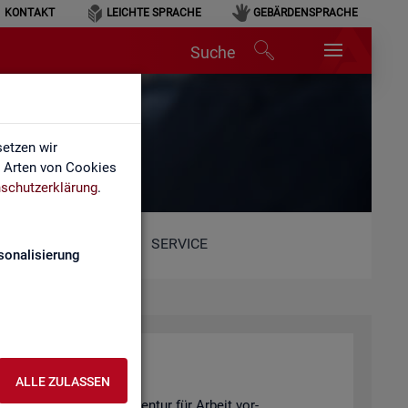
KONTAKT
LEICHTE SPRACHE
GEBÄRDENSPRACHE
Suche
etzen wir
e Arten von Cookies
schutzerklärung
.
SERVICE
sonalisierung
ALLE ZULASSEN
 Sta­tis­tik der Bun­des­agen­tur für Ar­beit vor­