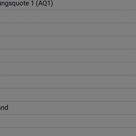
e­rungs­quo­te 1 (AQ1)
tand