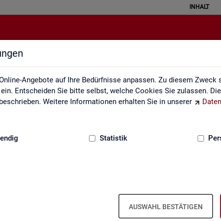
INHALT
lungen
Kennzahlensteckbriefe
Online-Angebote auf Ihre Bedürfnisse anpassen. Zu diesem Zweck s
in. Entscheiden Sie bitte selbst, welche Cookies Sie zulassen. Di
eschrieben. Weitere Informationen erhalten Sie in unserer
Daten
:
GRUNDLAGEN
endig
Statistik
Per
ckbriefe
Kenn­zah­len­steck­brie­fe
AUSWAHL BESTÄTIGEN
Aus­sa­ge­kraft, Be­rech­nung und Da­ten­quel­len der Kenn­zah­len, die in der