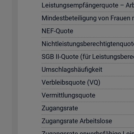
Leis­tungs­emp­fän­ger­quo­te – Ar­be
Min­dest­be­tei­li­gung von Frau­en
NEF-Quote
Nicht­leis­tungs­be­rech­tig­ten­quo
SGB II-Quote (für Leis­tungs­be­rec
Um­schlags­häu­fig­keit
Ver­bleibs­quo­te (VQ)
Ver­mitt­lungs­quo­te
Zu­gangs­ra­te
Zu­gangs­ra­te Ar­beits­lo­se
Zu­gangs­ra­te er­werbs­fä­hi­ge Leis