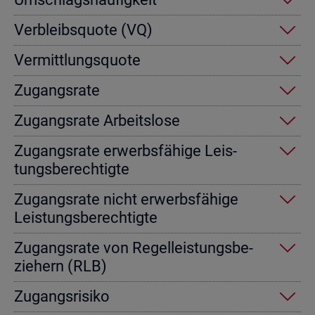
Ver­bleibs­quo­te (VQ)
Ver­mitt­lungs­quo­te
Zu­gangs­ra­te
Zu­gangs­ra­te Ar­beits­lo­se
Zu­gangs­ra­te er­werbs­fä­hi­ge Leis­
tungs­be­rech­tig­te
Zu­gangs­ra­te nicht er­werbs­fä­hi­ge
Leis­tungs­be­rech­tig­te
Zu­gangs­ra­te von Re­gel­leis­tungs­be­
zie­hern (RLB)
Zu­gangs­ri­si­ko