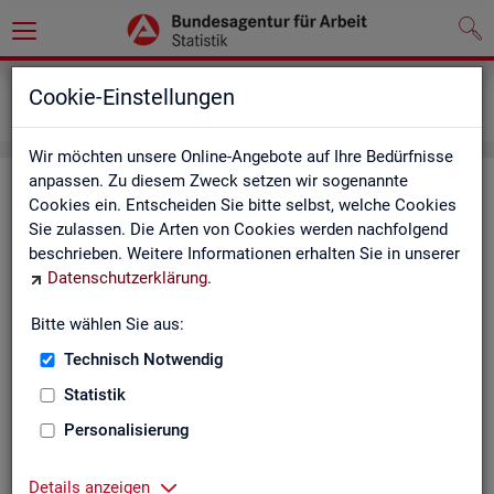
Grundlagen
Definitionen
Cookie-Einstellungen
Kennzahlensteckbriefe
Wir möchten unsere Online-Angebote auf Ihre Bedürfnisse
anpassen. Zu diesem Zweck setzen wir sogenannte
Kenn­zah­len­steck­brie­fe
Cookies ein. Entscheiden Sie bitte selbst, welche Cookies
Sie zulassen. Die Arten von Cookies werden nachfolgend
Die Steck­brie­fe in­for­mie­ren über De­fi­ni­ti­on, Aus­sa­ge­kraft, Be­
beschrieben. Weitere Informationen erhalten Sie in unserer
rech­nung und Da­ten­quel­len der Kenn­zah­len, die in der Sta­tis­
Datenschutzerklärung
.
tik der Bun­des­agen­tur für Ar­beit vor­kom­men.
Bitte wählen Sie aus:
Ab­gangs­ra­te
Technisch Notwendig
Ab­gangs­ra­te Ar­beits­lo­se
Statistik
Personalisierung
Ab­gangs­ra­te er­werbs­fä­hi­ge Leis­
tungs­be­rech­tig­te
Details anzeigen