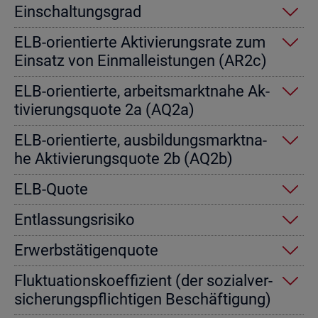
Ein­schal­tungs­grad
ELB-ori­en­tier­te Ak­ti­vie­rungs­ra­te zum
Ein­satz von Einmal­leis­tun­gen (AR2c)
ELB-ori­en­tier­te, ar­beits­markt­na­he Ak­
ti­vie­rungs­quo­te 2a (AQ2a)
ELB-ori­en­tier­te, aus­bil­dungs­markt­na­
he Ak­ti­vie­rungs­quo­te 2b (AQ2b)
ELB-Quote
Ent­las­sungs­ri­si­ko
Er­werbs­tä­ti­gen­quo­te
Fluk­tua­ti­ons­ko­ef­fi­zi­ent (der so­zi­al­ver­
si­che­rungs­pflich­ti­gen Be­schäf­ti­gung)