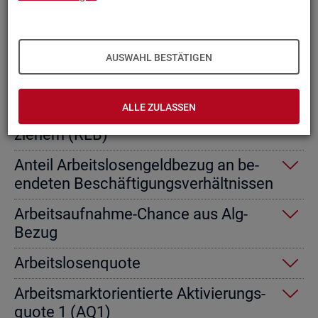
Ab­gangs­ra­te nicht er­werbs­fä­hi­ge
Leis­tungs­be­rech­tig­te
AUSWAHL BESTÄTIGEN
Ab­gangs­ra­te von Ar­beits­lo­sen­geld­
emp­fän­gern
ALLE ZULASSEN
Ab­gangs­ra­te von Re­gel­leis­tungs­be­
zie­hern (RLB)
An­teil Ar­beits­lo­sen­geld­be­zug an be­
en­de­ten Be­schäf­ti­gungs­ver­hält­nis­sen
Ar­beits­auf­nah­me-Chan­ce aus Alg-
Bezug
Ar­beits­lo­sen­quo­te
Ar­beits­markt­ori­en­tier­te Ak­ti­vie­rungs­
quo­te 1 (AQ1)