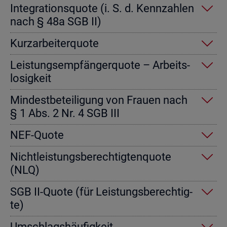
In­te­gra­ti­ons­quo­te (i. S. d. Kenn­zah­len
nach § 48a SGB II)
Kurz­ar­bei­ter­quo­te
Leis­tungs­emp­fän­ger­quo­te – Ar­beits­
lo­sig­keit
Min­dest­be­tei­li­gung von Frau­en nach
§ 1 Abs. 2 Nr. 4 SGB III
NEF-Quote
Nicht­leis­tungs­be­rech­tig­ten­quo­te
(NLQ)
SGB II-Quote (für Leis­tungs­be­rech­tig­
te)
Um­schlags­häu­fig­keit