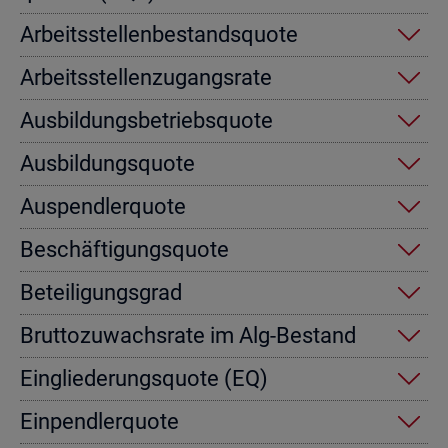
Ar­beits­stel­len­be­stands­quo­te
Ar­beits­stel­len­zu­gangs­ra­te
Aus­bil­dungs­be­triebs­quo­te
Aus­bil­dungs­quo­te
Aus­pend­ler­quo­te
Be­schäf­ti­gungs­quo­te
Be­tei­li­gungs­grad
Brut­to­zu­wachs­ra­te im Alg-Be­stand
Ein­glie­de­rungs­quo­te (EQ)
Ein­pend­ler­quo­te