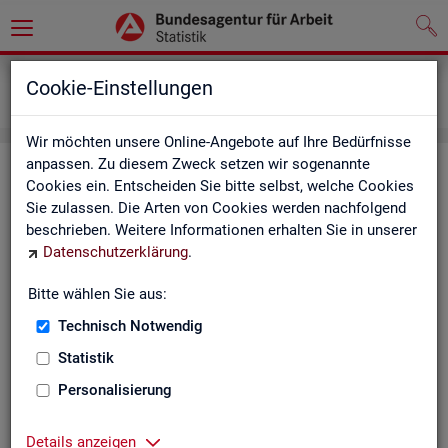
Grundlagen
Definitionen
Cookie-Einstellungen
Kennzahlensteckbriefe
Wir möchten unsere Online-Angebote auf Ihre Bedürfnisse
anpassen. Zu diesem Zweck setzen wir sogenannte
Kenn­zah­len­steck­brie­fe
Cookies ein. Entscheiden Sie bitte selbst, welche Cookies
Sie zulassen. Die Arten von Cookies werden nachfolgend
Die Steck­brie­fe in­for­mie­ren über De­fi­ni­ti­on, Aus­sa­ge­kraft, Be­
beschrieben. Weitere Informationen erhalten Sie in unserer
rech­nung und Da­ten­quel­len der Kenn­zah­len, die in der Sta­tis­
Datenschutzerklärung
.
tik der Bun­des­agen­tur für Ar­beit vor­kom­men.
Bitte wählen Sie aus:
Ab­gangs­ra­te
Technisch Notwendig
Ab­gangs­ra­te Ar­beits­lo­se
Statistik
Personalisierung
Ab­gangs­ra­te er­werbs­fä­hi­ge Leis­
tungs­be­rech­tig­te
Details anzeigen