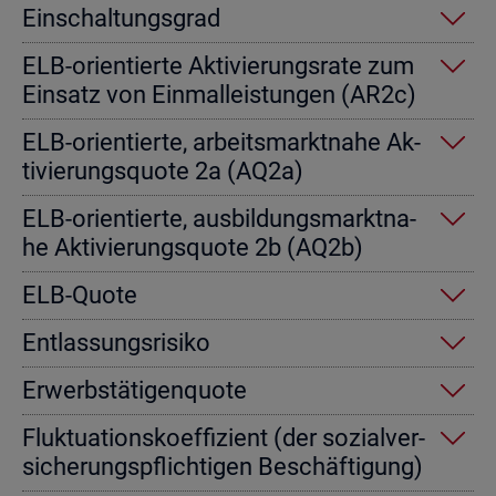
Ein­schal­tungs­grad
ELB-ori­en­tier­te Ak­ti­vie­rungs­ra­te zum
Ein­satz von Einmal­leis­tun­gen (AR2c)
ELB-ori­en­tier­te, ar­beits­markt­na­he Ak­
ti­vie­rungs­quo­te 2a (AQ2a)
ELB-ori­en­tier­te, aus­bil­dungs­markt­na­
he Ak­ti­vie­rungs­quo­te 2b (AQ2b)
ELB-Quote
Ent­las­sungs­ri­si­ko
Er­werbs­tä­ti­gen­quo­te
Fluk­tua­ti­ons­ko­ef­fi­zi­ent (der so­zi­al­ver­
si­che­rungs­pflich­ti­gen Be­schäf­ti­gung)