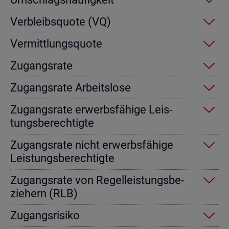
Ver­bleibs­quo­te (VQ)
Ver­mitt­lungs­quo­te
Zu­gangs­ra­te
Zu­gangs­ra­te Ar­beits­lo­se
Zu­gangs­ra­te er­werbs­fä­hi­ge Leis­
tungs­be­rech­tig­te
Zu­gangs­ra­te nicht er­werbs­fä­hi­ge
Leis­tungs­be­rech­tig­te
Zu­gangs­ra­te von Re­gel­leis­tungs­be­
zie­hern (RLB)
Zu­gangs­ri­si­ko