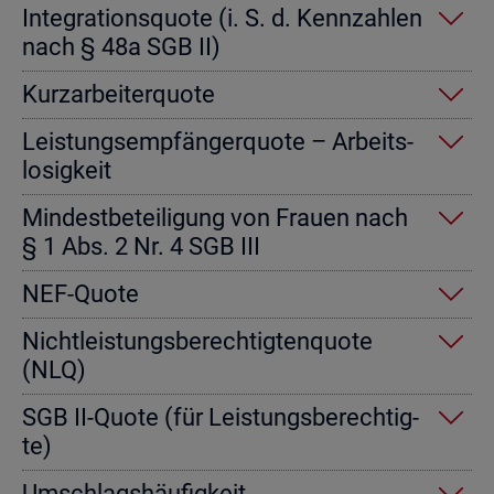
In­te­gra­ti­ons­quo­te (i. S. d. Kenn­zah­len
nach § 48a SGB II)
Kurz­ar­bei­ter­quo­te
Leis­tungs­emp­fän­ger­quo­te – Ar­beits­
lo­sig­keit
Min­dest­be­tei­li­gung von Frau­en nach
§ 1 Abs. 2 Nr. 4 SGB III
NEF-Quote
Nicht­leis­tungs­be­rech­tig­ten­quo­te
(NLQ)
SGB II-Quote (für Leis­tungs­be­rech­tig­
te)
Um­schlags­häu­fig­keit