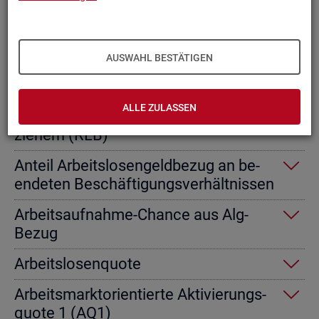
Ab­gangs­ra­te nicht er­werbs­fä­hi­ge
Leis­tungs­be­rech­tig­te
AUSWAHL BESTÄTIGEN
Ab­gangs­ra­te von Ar­beits­lo­sen­geld­
emp­fän­gern
ALLE ZULASSEN
Ab­gangs­ra­te von Re­gel­leis­tungs­be­
zie­hern (RLB)
An­teil Ar­beits­lo­sen­geld­be­zug an be­
en­de­ten Be­schäf­ti­gungs­ver­hält­nis­sen
Ar­beits­auf­nah­me-Chan­ce aus Alg-
Bezug
Ar­beits­lo­sen­quo­te
Ar­beits­markt­ori­en­tier­te Ak­ti­vie­rungs­
quo­te 1 (AQ1)