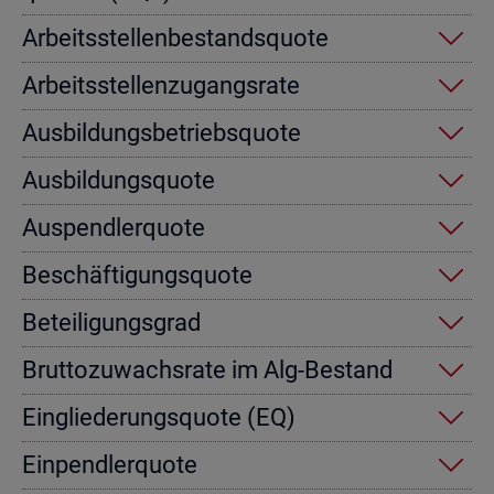
Ar­beits­stel­len­be­stands­quo­te
Ar­beits­stel­len­zu­gangs­ra­te
Aus­bil­dungs­be­triebs­quo­te
Aus­bil­dungs­quo­te
Aus­pend­ler­quo­te
Be­schäf­ti­gungs­quo­te
Be­tei­li­gungs­grad
Brut­to­zu­wachs­ra­te im Alg-Be­stand
Ein­glie­de­rungs­quo­te (EQ)
Ein­pend­ler­quo­te