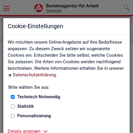
Grundlagen
Definitionen
Cookie-Einstellungen
Kennzahlensteckbriefe
Wir möchten unsere Online-Angebote auf Ihre Bedürfnisse
anpassen. Zu diesem Zweck setzen wir sogenannte
Kenn­zah­len­steck­brie­fe
Cookies ein. Entscheiden Sie bitte selbst, welche Cookies
Sie zulassen. Die Arten von Cookies werden nachfolgend
Die Steck­brie­fe in­for­mie­ren über De­fi­ni­ti­on, Aus­sa­ge­kraft, Be­
beschrieben. Weitere Informationen erhalten Sie in unserer
rech­nung und Da­ten­quel­len der Kenn­zah­len, die in der Sta­tis­
Datenschutzerklärung
.
tik der Bun­des­agen­tur für Ar­beit vor­kom­men.
Bitte wählen Sie aus:
Ab­gangs­ra­te
Technisch Notwendig
Ab­gangs­ra­te Ar­beits­lo­se
Statistik
Personalisierung
Ab­gangs­ra­te er­werbs­fä­hi­ge Leis­
tungs­be­rech­tig­te
Details anzeigen