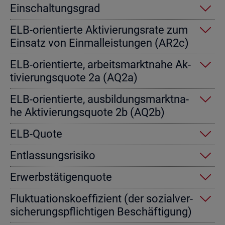
Ein­schal­tungs­grad
ELB-ori­en­tier­te Ak­ti­vie­rungs­ra­te zum
Ein­satz von Einmal­leis­tun­gen (AR2c)
ELB-ori­en­tier­te, ar­beits­markt­na­he Ak­
ti­vie­rungs­quo­te 2a (AQ2a)
ELB-ori­en­tier­te, aus­bil­dungs­markt­na­
he Ak­ti­vie­rungs­quo­te 2b (AQ2b)
ELB-Quote
Ent­las­sungs­ri­si­ko
Er­werbs­tä­ti­gen­quo­te
Fluk­tua­ti­ons­ko­ef­fi­zi­ent (der so­zi­al­ver­
si­che­rungs­pflich­ti­gen Be­schäf­ti­gung)