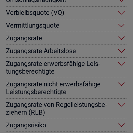
Ver­bleibs­quo­te (VQ)
Ver­mitt­lungs­quo­te
Zu­gangs­ra­te
Zu­gangs­ra­te Ar­beits­lo­se
Zu­gangs­ra­te er­werbs­fä­hi­ge Leis­
tungs­be­rech­tig­te
Zu­gangs­ra­te nicht er­werbs­fä­hi­ge
Leis­tungs­be­rech­tig­te
Zu­gangs­ra­te von Re­gel­leis­tungs­be­
zie­hern (RLB)
Zu­gangs­ri­si­ko