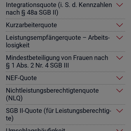
In­te­gra­ti­ons­quo­te (i. S. d. Kenn­zah­len
nach § 48a SGB II)
Kurz­ar­bei­ter­quo­te
Leis­tungs­emp­fän­ger­quo­te – Ar­beits­
lo­sig­keit
Min­dest­be­tei­li­gung von Frau­en nach
§ 1 Abs. 2 Nr. 4 SGB III
NEF-Quote
Nicht­leis­tungs­be­rech­tig­ten­quo­te
(NLQ)
SGB II-Quote (für Leis­tungs­be­rech­tig­
te)
Um­schlags­häu­fig­keit