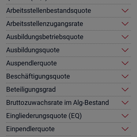
Ar­beits­stel­len­be­stands­quo­te
Ar­beits­stel­len­zu­gangs­ra­te
Aus­bil­dungs­be­triebs­quo­te
Aus­bil­dungs­quo­te
Aus­pend­ler­quo­te
Be­schäf­ti­gungs­quo­te
Be­tei­li­gungs­grad
Brut­to­zu­wachs­ra­te im Alg-Be­stand
Ein­glie­de­rungs­quo­te (EQ)
Ein­pend­ler­quo­te