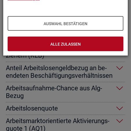
Ab­gangs­ra­te nicht er­werbs­fä­hi­ge
Leis­tungs­be­rech­tig­te
AUSWAHL BESTÄTIGEN
Ab­gangs­ra­te von Ar­beits­lo­sen­geld­
emp­fän­gern
ALLE ZULASSEN
Ab­gangs­ra­te von Re­gel­leis­tungs­be­
zie­hern (RLB)
An­teil Ar­beits­lo­sen­geld­be­zug an be­
en­de­ten Be­schäf­ti­gungs­ver­hält­nis­sen
Ar­beits­auf­nah­me-Chan­ce aus Alg-
Bezug
Ar­beits­lo­sen­quo­te
Ar­beits­markt­ori­en­tier­te Ak­ti­vie­rungs­
quo­te 1 (AQ1)