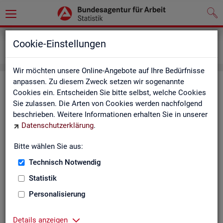
Grundlagen
Definitionen
Cookie-Einstellungen
Kennzahlensteckbriefe
Wir möchten unsere Online-Angebote auf Ihre Bedürfnisse
anpassen. Zu diesem Zweck setzen wir sogenannte
Kenn­zah­len­steck­brie­fe
Cookies ein. Entscheiden Sie bitte selbst, welche Cookies
Sie zulassen. Die Arten von Cookies werden nachfolgend
Die Steck­brie­fe in­for­mie­ren über De­fi­ni­ti­on, Aus­sa­ge­kraft, Be­
beschrieben. Weitere Informationen erhalten Sie in unserer
rech­nung und Da­ten­quel­len der Kenn­zah­len, die in der Sta­tis­
Datenschutzerklärung
.
tik der Bun­des­agen­tur für Ar­beit vor­kom­men.
Bitte wählen Sie aus:
Ab­gangs­ra­te
Technisch Notwendig
Ab­gangs­ra­te Ar­beits­lo­se
Statistik
Personalisierung
Ab­gangs­ra­te er­werbs­fä­hi­ge Leis­
tungs­be­rech­tig­te
Details anzeigen