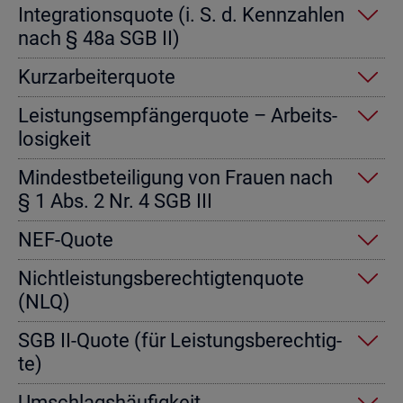
In­te­gra­ti­ons­quo­te (i. S. d. Kenn­zah­len
nach § 48a SGB II)
Kurz­ar­bei­ter­quo­te
Leis­tungs­emp­fän­ger­quo­te – Ar­beits­
lo­sig­keit
Min­dest­be­tei­li­gung von Frau­en nach
§ 1 Abs. 2 Nr. 4 SGB III
NEF-Quote
Nicht­leis­tungs­be­rech­tig­ten­quo­te
(NLQ)
SGB II-Quote (für Leis­tungs­be­rech­tig­
te)
Um­schlags­häu­fig­keit