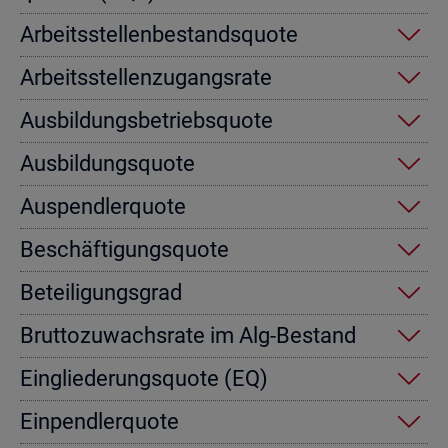
Ar­beits­stel­len­be­stands­quo­te
Ar­beits­stel­len­zu­gangs­ra­te
Aus­bil­dungs­be­triebs­quo­te
Aus­bil­dungs­quo­te
Aus­pend­ler­quo­te
Be­schäf­ti­gungs­quo­te
Be­tei­li­gungs­grad
Brut­to­zu­wachs­ra­te im Alg-Be­stand
Ein­glie­de­rungs­quo­te (EQ)
Ein­pend­ler­quo­te