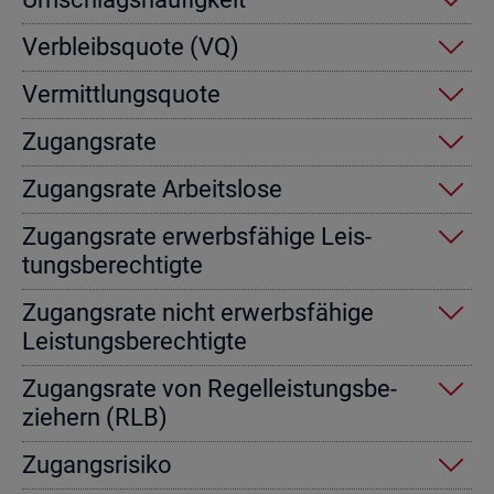
Ver­bleibs­quo­te (VQ)
Ver­mitt­lungs­quo­te
Zu­gangs­ra­te
Zu­gangs­ra­te Ar­beits­lo­se
Zu­gangs­ra­te er­werbs­fä­hi­ge Leis­
tungs­be­rech­tig­te
Zu­gangs­ra­te nicht er­werbs­fä­hi­ge
Leis­tungs­be­rech­tig­te
Zu­gangs­ra­te von Re­gel­leis­tungs­be­
zie­hern (RLB)
Zu­gangs­ri­si­ko