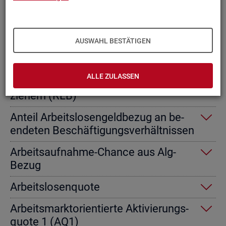
Ab­gangs­ra­te nicht er­werbs­fä­hi­ge
Leis­tungs­be­rech­tig­te
AUSWAHL BESTÄTIGEN
Ab­gangs­ra­te von Ar­beits­lo­sen­geld­
emp­fän­gern
ALLE ZULASSEN
Ab­gangs­ra­te von Re­gel­leis­tungs­be­
zie­hern (RLB)
An­teil Ar­beits­lo­sen­geld­be­zug an be­
en­de­ten Be­schäf­ti­gungs­ver­hält­nis­sen
Ar­beits­auf­nah­me-Chan­ce aus Alg-
Bezug
Ar­beits­lo­sen­quo­te
Ar­beits­markt­ori­en­tier­te Ak­ti­vie­rungs­
quo­te 1 (AQ1)