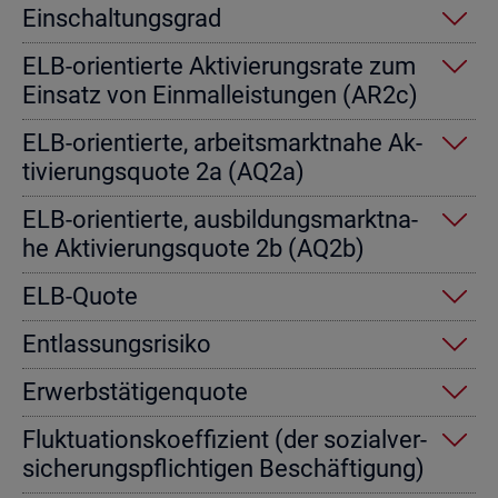
Ein­schal­tungs­grad
ELB-ori­en­tier­te Ak­ti­vie­rungs­ra­te zum
Ein­satz von Einmal­leis­tun­gen (AR2c)
ELB-ori­en­tier­te, ar­beits­markt­na­he Ak­
ti­vie­rungs­quo­te 2a (AQ2a)
ELB-ori­en­tier­te, aus­bil­dungs­markt­na­
he Ak­ti­vie­rungs­quo­te 2b (AQ2b)
ELB-Quote
Ent­las­sungs­ri­si­ko
Er­werbs­tä­ti­gen­quo­te
Fluk­tua­ti­ons­ko­ef­fi­zi­ent (der so­zi­al­ver­
si­che­rungs­pflich­ti­gen Be­schäf­ti­gung)