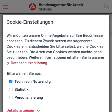
Grundlagen
Definitionen
Cookie-Einstellungen
Kennzahlensteckbriefe
Wir möchten unsere Online-Angebote auf Ihre Bedürfnisse
anpassen. Zu diesem Zweck setzen wir sogenannte
Kenn­zah­len­steck­brie­fe
Cookies ein. Entscheiden Sie bitte selbst, welche Cookies
Sie zulassen. Die Arten von Cookies werden nachfolgend
Die Steck­brie­fe in­for­mie­ren über De­fi­ni­ti­on, Aus­sa­ge­kraft, Be­
beschrieben. Weitere Informationen erhalten Sie in unserer
rech­nung und Da­ten­quel­len der Kenn­zah­len, die in der Sta­tis­
Datenschutzerklärung
.
tik der Bun­des­agen­tur für Ar­beit vor­kom­men.
Bitte wählen Sie aus:
Ab­gangs­ra­te
Technisch Notwendig
Ab­gangs­ra­te Ar­beits­lo­se
Statistik
Personalisierung
Ab­gangs­ra­te er­werbs­fä­hi­ge Leis­
tungs­be­rech­tig­te
Details anzeigen