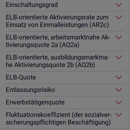
Ein­schal­tungs­grad
ELB-ori­en­tier­te Ak­ti­vie­rungs­ra­te zum
Ein­satz von Einmal­leis­tun­gen (AR2c)
ELB-ori­en­tier­te, ar­beits­markt­na­he Ak­
ti­vie­rungs­quo­te 2a (AQ2a)
ELB-ori­en­tier­te, aus­bil­dungs­markt­na­
he Ak­ti­vie­rungs­quo­te 2b (AQ2b)
ELB-Quote
Ent­las­sungs­ri­si­ko
Er­werbs­tä­ti­gen­quo­te
Fluk­tua­ti­ons­ko­ef­fi­zi­ent (der so­zi­al­ver­
si­che­rungs­pflich­ti­gen Be­schäf­ti­gung)