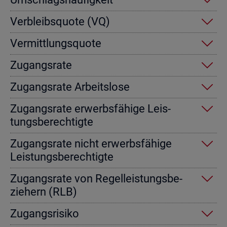
Ver­bleibs­quo­te (VQ)
Ver­mitt­lungs­quo­te
Zu­gangs­ra­te
Zu­gangs­ra­te Ar­beits­lo­se
Zu­gangs­ra­te er­werbs­fä­hi­ge Leis­
tungs­be­rech­tig­te
Zu­gangs­ra­te nicht er­werbs­fä­hi­ge
Leis­tungs­be­rech­tig­te
Zu­gangs­ra­te von Re­gel­leis­tungs­be­
zie­hern (RLB)
Zu­gangs­ri­si­ko