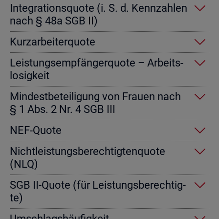
In­te­gra­ti­ons­quo­te (i. S. d. Kenn­zah­len
nach § 48a SGB II)
Kurz­ar­bei­ter­quo­te
Leis­tungs­emp­fän­ger­quo­te – Ar­beits­
lo­sig­keit
Min­dest­be­tei­li­gung von Frau­en nach
§ 1 Abs. 2 Nr. 4 SGB III
NEF-Quote
Nicht­leis­tungs­be­rech­tig­ten­quo­te
(NLQ)
SGB II-Quote (für Leis­tungs­be­rech­tig­
te)
Um­schlags­häu­fig­keit