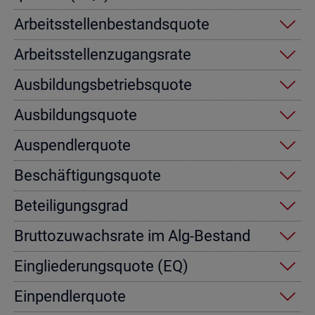
Ar­beits­stel­len­be­stands­quo­te
Ar­beits­stel­len­zu­gangs­ra­te
Aus­bil­dungs­be­triebs­quo­te
Aus­bil­dungs­quo­te
Aus­pend­ler­quo­te
Be­schäf­ti­gungs­quo­te
Be­tei­li­gungs­grad
Brut­to­zu­wachs­ra­te im Alg-Be­stand
Ein­glie­de­rungs­quo­te (EQ)
Ein­pend­ler­quo­te