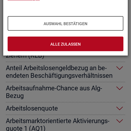
Ab­gangs­ra­te nicht er­werbs­fä­hi­ge
Leis­tungs­be­rech­tig­te
AUSWAHL BESTÄTIGEN
Ab­gangs­ra­te von Ar­beits­lo­sen­geld­
emp­fän­gern
ALLE ZULASSEN
Ab­gangs­ra­te von Re­gel­leis­tungs­be­
zie­hern (RLB)
An­teil Ar­beits­lo­sen­geld­be­zug an be­
en­de­ten Be­schäf­ti­gungs­ver­hält­nis­sen
Ar­beits­auf­nah­me-Chan­ce aus Alg-
Bezug
Ar­beits­lo­sen­quo­te
Ar­beits­markt­ori­en­tier­te Ak­ti­vie­rungs­
quo­te 1 (AQ1)