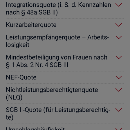
In­te­gra­ti­ons­quo­te (i. S. d. Kenn­zah­len
nach § 48a SGB II)
Kurz­ar­bei­ter­quo­te
Leis­tungs­emp­fän­ger­quo­te – Ar­beits­
lo­sig­keit
Min­dest­be­tei­li­gung von Frau­en nach
§ 1 Abs. 2 Nr. 4 SGB III
NEF-Quote
Nicht­leis­tungs­be­rech­tig­ten­quo­te
(NLQ)
SGB II-Quote (für Leis­tungs­be­rech­tig­
te)
Um­schlags­häu­fig­keit