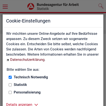
Grundlagen
Definitionen
Cookie-Einstellungen
Kennzahlensteckbriefe
Wir möchten unsere Online-Angebote auf Ihre Bedürfnisse
anpassen. Zu diesem Zweck setzen wir sogenannte
Kenn­zah­len­steck­brie­fe
Cookies ein. Entscheiden Sie bitte selbst, welche Cookies
Sie zulassen. Die Arten von Cookies werden nachfolgend
Die Steck­brie­fe in­for­mie­ren über De­fi­ni­ti­on, Aus­sa­ge­kraft, Be­
beschrieben. Weitere Informationen erhalten Sie in unserer
rech­nung und Da­ten­quel­len der Kenn­zah­len, die in der Sta­tis­
Datenschutzerklärung
.
tik der Bun­des­agen­tur für Ar­beit vor­kom­men.
Bitte wählen Sie aus:
Ab­gangs­ra­te
Technisch Notwendig
Ab­gangs­ra­te Ar­beits­lo­se
Statistik
Personalisierung
Ab­gangs­ra­te er­werbs­fä­hi­ge Leis­
tungs­be­rech­tig­te
Details anzeigen