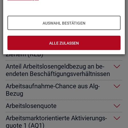
Ab­gangs­ra­te nicht er­werbs­fä­hi­ge
Leis­tungs­be­rech­tig­te
AUSWAHL BESTÄTIGEN
Ab­gangs­ra­te von Ar­beits­lo­sen­geld­
emp­fän­gern
ALLE ZULASSEN
Ab­gangs­ra­te von Re­gel­leis­tungs­be­
zie­hern (RLB)
An­teil Ar­beits­lo­sen­geld­be­zug an be­
en­de­ten Be­schäf­ti­gungs­ver­hält­nis­sen
Ar­beits­auf­nah­me-Chan­ce aus Alg-
Bezug
Ar­beits­lo­sen­quo­te
Ar­beits­markt­ori­en­tier­te Ak­ti­vie­rungs­
quo­te 1 (AQ1)