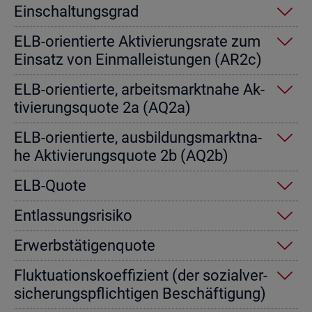
Ein­schal­tungs­grad
ELB-ori­en­tier­te Ak­ti­vie­rungs­ra­te zum
Ein­satz von Einmal­leis­tun­gen (AR2c)
ELB-ori­en­tier­te, ar­beits­markt­na­he Ak­
ti­vie­rungs­quo­te 2a (AQ2a)
ELB-ori­en­tier­te, aus­bil­dungs­markt­na­
he Ak­ti­vie­rungs­quo­te 2b (AQ2b)
ELB-Quote
Ent­las­sungs­ri­si­ko
Er­werbs­tä­ti­gen­quo­te
Fluk­tua­ti­ons­ko­ef­fi­zi­ent (der so­zi­al­ver­
si­che­rungs­pflich­ti­gen Be­schäf­ti­gung)