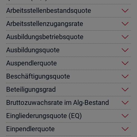
Ar­beits­stel­len­be­stands­quo­te
Ar­beits­stel­len­zu­gangs­ra­te
Aus­bil­dungs­be­triebs­quo­te
Aus­bil­dungs­quo­te
Aus­pend­ler­quo­te
Be­schäf­ti­gungs­quo­te
Be­tei­li­gungs­grad
Brut­to­zu­wachs­ra­te im Alg-Be­stand
Ein­glie­de­rungs­quo­te (EQ)
Ein­pend­ler­quo­te