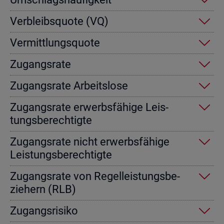
Ver­bleibs­quo­te (VQ)
Ver­mitt­lungs­quo­te
Zu­gangs­ra­te
Zu­gangs­ra­te Ar­beits­lo­se
Zu­gangs­ra­te er­werbs­fä­hi­ge Leis­
tungs­be­rech­tig­te
Zu­gangs­ra­te nicht er­werbs­fä­hi­ge
Leis­tungs­be­rech­tig­te
Zu­gangs­ra­te von Re­gel­leis­tungs­be­
zie­hern (RLB)
Zu­gangs­ri­si­ko