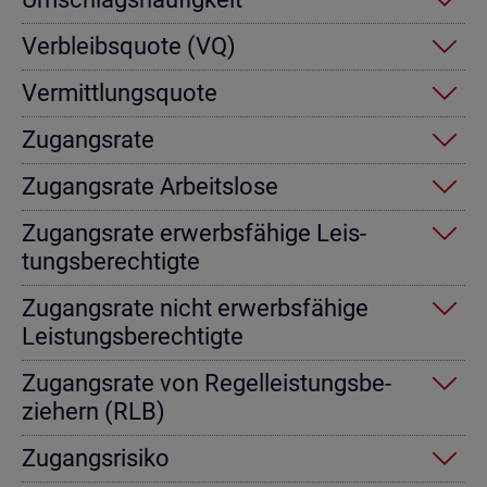
Ver­bleibs­quo­te (VQ)
Ver­mitt­lungs­quo­te
Zu­gangs­ra­te
Zu­gangs­ra­te Ar­beits­lo­se
Zu­gangs­ra­te er­werbs­fä­hi­ge Leis­
tungs­be­rech­tig­te
Zu­gangs­ra­te nicht er­werbs­fä­hi­ge
Leis­tungs­be­rech­tig­te
Zu­gangs­ra­te von Re­gel­leis­tungs­be­
zie­hern (RLB)
Zu­gangs­ri­si­ko