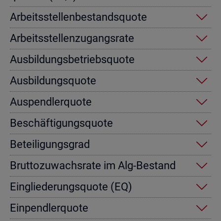
Ar­beits­stel­len­be­stands­quo­te
Ar­beits­stel­len­zu­gangs­ra­te
Aus­bil­dungs­be­triebs­quo­te
Aus­bil­dungs­quo­te
Aus­pend­ler­quo­te
Be­schäf­ti­gungs­quo­te
Be­tei­li­gungs­grad
Brut­to­zu­wachs­ra­te im Alg-Be­stand
Ein­glie­de­rungs­quo­te (EQ)
Ein­pend­ler­quo­te