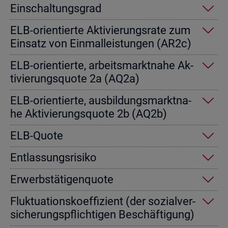
Ein­schal­tungs­grad
ELB-ori­en­tier­te Ak­ti­vie­rungs­ra­te zum
Ein­satz von Einmal­leis­tun­gen (AR2c)
ELB-ori­en­tier­te, ar­beits­markt­na­he Ak­
ti­vie­rungs­quo­te 2a (AQ2a)
ELB-ori­en­tier­te, aus­bil­dungs­markt­na­
he Ak­ti­vie­rungs­quo­te 2b (AQ2b)
ELB-Quote
Ent­las­sungs­ri­si­ko
Er­werbs­tä­ti­gen­quo­te
Fluk­tua­ti­ons­ko­ef­fi­zi­ent (der so­zi­al­ver­
si­che­rungs­pflich­ti­gen Be­schäf­ti­gung)