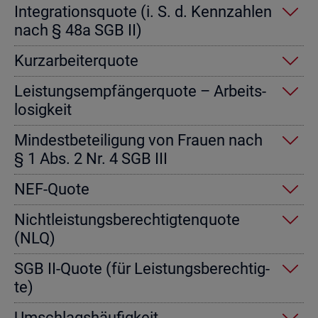
In­te­gra­ti­ons­quo­te (i. S. d. Kenn­zah­len
nach § 48a SGB II)
Kurz­ar­bei­ter­quo­te
Leis­tungs­emp­fän­ger­quo­te – Ar­beits­
lo­sig­keit
Min­dest­be­tei­li­gung von Frau­en nach
§ 1 Abs. 2 Nr. 4 SGB III
NEF-Quote
Nicht­leis­tungs­be­rech­tig­ten­quo­te
(NLQ)
SGB II-Quote (für Leis­tungs­be­rech­tig­
te)
Um­schlags­häu­fig­keit