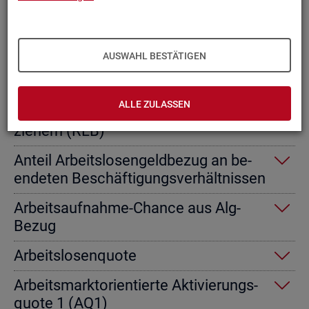
Ab­gangs­ra­te nicht er­werbs­fä­hi­ge
Leis­tungs­be­rech­tig­te
AUSWAHL BESTÄTIGEN
Ab­gangs­ra­te von Ar­beits­lo­sen­geld­
emp­fän­gern
ALLE ZULASSEN
Ab­gangs­ra­te von Re­gel­leis­tungs­be­
zie­hern (RLB)
An­teil Ar­beits­lo­sen­geld­be­zug an be­
en­de­ten Be­schäf­ti­gungs­ver­hält­nis­sen
Ar­beits­auf­nah­me-Chan­ce aus Alg-
Bezug
Ar­beits­lo­sen­quo­te
Ar­beits­markt­ori­en­tier­te Ak­ti­vie­rungs­
quo­te 1 (AQ1)