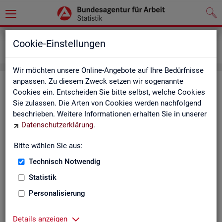
Grundlagen
Definitionen
Cookie-Einstellungen
Kennzahlensteckbriefe
Wir möchten unsere Online-Angebote auf Ihre Bedürfnisse
anpassen. Zu diesem Zweck setzen wir sogenannte
Kenn­zah­len­steck­brie­fe
Cookies ein. Entscheiden Sie bitte selbst, welche Cookies
Sie zulassen. Die Arten von Cookies werden nachfolgend
Die Steck­brie­fe in­for­mie­ren über De­fi­ni­ti­on, Aus­sa­ge­kraft, Be­
beschrieben. Weitere Informationen erhalten Sie in unserer
rech­nung und Da­ten­quel­len der Kenn­zah­len, die in der Sta­tis­
Datenschutzerklärung
.
tik der Bun­des­agen­tur für Ar­beit vor­kom­men.
Bitte wählen Sie aus:
Ab­gangs­ra­te
Technisch Notwendig
Ab­gangs­ra­te Ar­beits­lo­se
Statistik
Personalisierung
Ab­gangs­ra­te er­werbs­fä­hi­ge Leis­
tungs­be­rech­tig­te
Details anzeigen