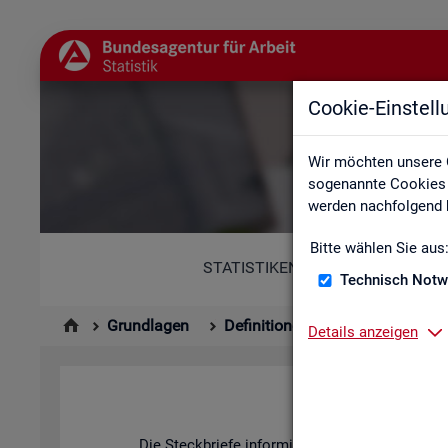
Cookie-Einstel
Wir möchten unsere 
sogenannte Cookies e
werden nachfolgend b
Bitte wählen Sie aus
STATISTIKEN
Technisch Notw
Grundlagen
Definitionen
Kennzahlenste
Details anzeigen
Die Steck­brie­fe in­for­mie­ren über De­fi­ni­ti­on, 