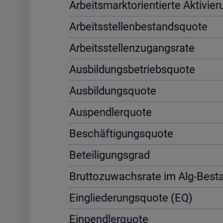
Ar­beits­markt­ori­en­tier­te Ak­ti­vi
Ar­beits­stel­len­be­stands­quo­te
Ar­beits­stel­len­zu­gangs­ra­te
Aus­bil­dungs­be­triebs­quo­te
Aus­bil­dungs­quo­te
Aus­pend­ler­quo­te
Be­schäf­ti­gungs­quo­te
Be­tei­li­gungs­grad
Brut­to­zu­wachs­ra­te im Alg-Be­s
Ein­glie­de­rungs­quo­te (EQ)
Ein­pend­ler­quo­te