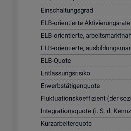
Ein­schal­tungs­grad
ELB-ori­en­tier­te Ak­ti­vie­rungs­r
ELB-ori­en­tier­te, ar­beits­markt­na
ELB-ori­en­tier­te, aus­bil­dungs­ma
ELB-Quote
Ent­las­sungs­ri­si­ko
Er­werbs­tä­ti­gen­quo­te
Fluk­tua­ti­ons­ko­ef­fi­zi­ent (der so­
In­te­gra­ti­ons­quo­te (i. S. d. Ke
Kurz­ar­bei­ter­quo­te