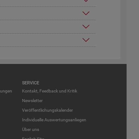
SER­VICE
run­gen
Kon­takt, Feed­back und Kri­tik
News­let­ter
Ver­öf­fent­li­chungs­ka­len­der
In­di­vi­du­el­le Aus­wer­tungs­an­lie­gen
Über uns
English Site