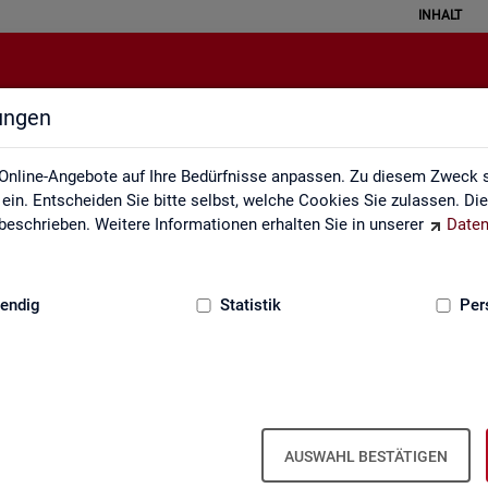
INHALT
lungen
Kennzahlensteckbriefe
Online-Angebote auf Ihre Bedürfnisse anpassen. Zu diesem Zweck s
in. Entscheiden Sie bitte selbst, welche Cookies Sie zulassen. Di
eschrieben. Weitere Informationen erhalten Sie in unserer
Daten
:
GRUNDLAGEN
endig
Statistik
Per
ckbriefe
Kenn­zah­len­steck­brie­fe
AUSWAHL BESTÄTIGEN
Aus­sa­ge­kraft, Be­rech­nung und Da­ten­quel­len der Kenn­zah­len, die in der