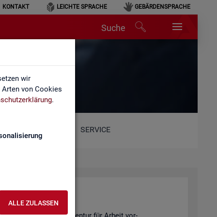
KONTAKT
LEICHTE SPRACHE
GEBÄRDENSPRACHE
Suche
etzen wir
e Arten von Cookies
schutzerklärung
.
SERVICE
sonalisierung
ALLE ZULASSEN
 Sta­tis­tik der Bun­des­agen­tur für Ar­beit vor­