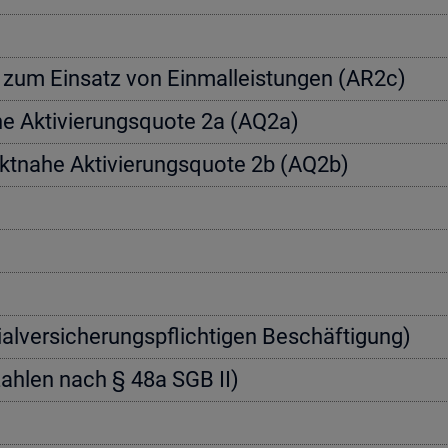
a­te zum Ein­satz von Einmal­leis­tun­gen (AR2c)
­he Ak­ti­vie­rungs­quo­te 2a (AQ2a)
rkt­na­he Ak­ti­vie­rungs­quo­te 2b (AQ2b)
zi­al­ver­si­che­rungs­pflich­ti­gen Be­schäf­ti­gung)
nn­zah­len nach § 48a SGB II)