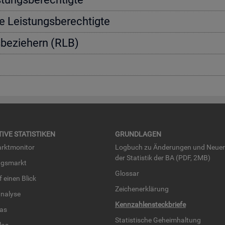
e Leis­tungs­be­rech­tig­te
s­be­zie­hern (RLB)
TI­VE STA­TIS­TI­KEN
GRUND­LA­GEN
rkt­mo­ni­tor
Log­buch zu Än­de­run­gen und Neue­
der Sta­tis­tik der BA (PDF, 2MB)
ngs­markt
Glos­sar
uf einen Blick
Zei­chen­er­klä­rung
na­ly­se
Kenn­zah­len­steck­brie­fe
­las
Sta­tis­ti­sche Ge­heim­hal­tung
­las