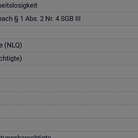
its­lo­sig­keit
 nach § 1 Abs. 2 Nr. 4 SGB III
­te (NLQ)
h­tig­te)
­tungs­be­rech­tig­te