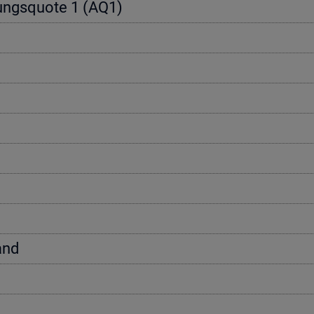
e­rungs­quo­te 1 (AQ1)
tand