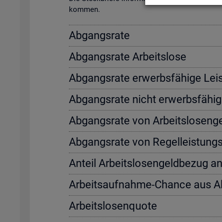
kom­men.
Ab­gangs­ra­te
Ab­gangs­ra­te Ar­beits­lo­se
Ab­gangs­ra­te er­werbs­fä­hi­ge Leis
Ab­gangs­ra­te nicht er­werbs­fä­hi­g
Ab­gangs­ra­te von Ar­beits­lo­sen­
Ab­gangs­ra­te von Re­gel­leis­tung
An­teil Ar­beits­lo­sen­geld­be­zug a
Ar­beits­auf­nah­me-Chan­ce aus 
Ar­beits­lo­sen­quo­te