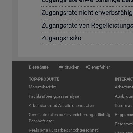
Zu­gangs­ra­te nicht er­werbs­fä­hi­g
Zu­gangs­ra­te von Re­gel­leis­tung
Zu­gangs­ri­si­ko
Diese Seite
drucken
empfehlen
TOP-PRO­DUK­TE
IN­TER­AK­
Mo­nats­be­richt
Ar­beits­ma
Fach­kräf­te­eng­pass­ana­ly­se
Aus­bil­du
Ar­beits­lo­se und Ar­beits­lo­sen­quo­ten
Be­ru­fe a
Ge­mein­de­da­ten so­zi­al­ver­si­che­rungs­pflich­tig
Eng­pass­a
Be­schäf­tig­ter
Ent­gel­t­at
Rea­li­sier­te Kurz­ar­beit (hoch­ge­rech­net)
Pend­ler­at