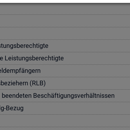
­tungs­be­rech­tig­te
e Leis­tungs­be­rech­tig­te
geld­emp­fän­gern
s­be­zie­hern (RLB)
n be­en­de­ten Be­schäf­ti­gungs­ver­hält­nis­sen
Alg-Bezug