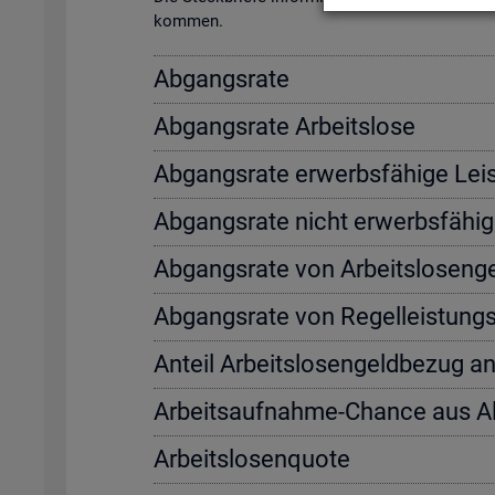
kom­men.
Ab­gangs­ra­te
Ab­gangs­ra­te Ar­beits­lo­se
Ab­gangs­ra­te er­werbs­fä­hi­ge Leis
Ab­gangs­ra­te nicht er­werbs­fä­hi­g
Ab­gangs­ra­te von Ar­beits­lo­sen­
Ab­gangs­ra­te von Re­gel­leis­tung
An­teil Ar­beits­lo­sen­geld­be­zug a
Ar­beits­auf­nah­me-Chan­ce aus 
Ar­beits­lo­sen­quo­te