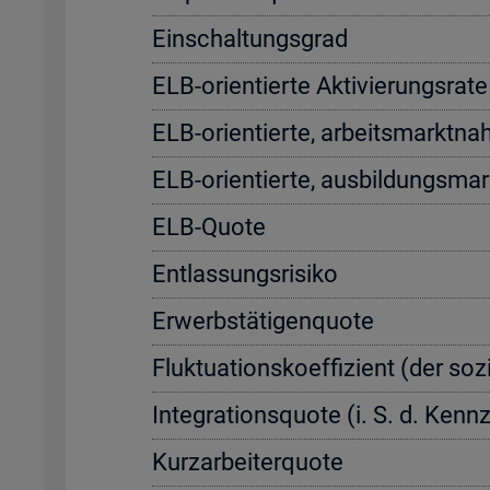
Ein­schal­tungs­grad
ELB-ori­en­tier­te Ak­ti­vie­rungs­r
ELB-ori­en­tier­te, ar­beits­markt­na
ELB-ori­en­tier­te, aus­bil­dungs­ma
ELB-Quote
Ent­las­sungs­ri­si­ko
Er­werbs­tä­ti­gen­quo­te
Fluk­tua­ti­ons­ko­ef­fi­zi­ent (der so­
In­te­gra­ti­ons­quo­te (i. S. d. Ke
Kurz­ar­bei­ter­quo­te