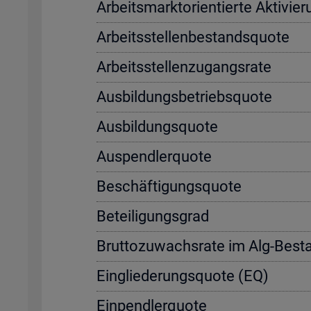
Ar­beits­markt­ori­en­tier­te Ak­ti­vi
Ar­beits­stel­len­be­stands­quo­te
Ar­beits­stel­len­zu­gangs­ra­te
Aus­bil­dungs­be­triebs­quo­te
Aus­bil­dungs­quo­te
Aus­pend­ler­quo­te
Be­schäf­ti­gungs­quo­te
Be­tei­li­gungs­grad
Brut­to­zu­wachs­ra­te im Alg-Be­s
Ein­glie­de­rungs­quo­te (EQ)
Ein­pend­ler­quo­te