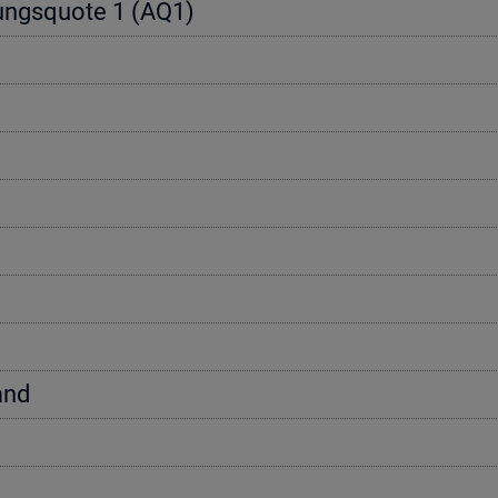
e­rungs­quo­te 1 (AQ1)
tand