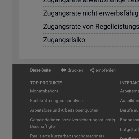
Zu­gangs­ra­te nicht er­werbs­fä­hi­g
Zu­gangs­ra­te von Re­gel­leis­tung
Zu­gangs­ri­si­ko
Diese Seite
drucken
empfehlen
TOP-PRO­DUK­TE
IN­TER­AK­
Mo­nats­be­richt
Ar­beits­ma
Fach­kräf­te­eng­pass­ana­ly­se
Aus­bil­du
Ar­beits­lo­se und Ar­beits­lo­sen­quo­ten
Be­ru­fe a
Ge­mein­de­da­ten so­zi­al­ver­si­che­rungs­pflich­tig
Eng­pass­a
Be­schäf­tig­ter
Ent­gel­t­at
Rea­li­sier­te Kurz­ar­beit (hoch­ge­rech­net)
Pend­ler­at