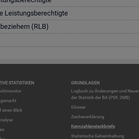
e Leis­tungs­be­rech­tig­te
s­be­zie­hern (RLB)
TI­VE STA­TIS­TI­KEN
GRUND­LA­GEN
rkt­mo­ni­tor
Log­buch zu Än­de­run­gen und Neue­
der Sta­tis­tik der BA (PDF, 2MB)
ngs­markt
Glos­sar
uf einen Blick
Zei­chen­er­klä­rung
na­ly­se
Kenn­zah­len­steck­brie­fe
­las
Sta­tis­ti­sche Ge­heim­hal­tung
­las