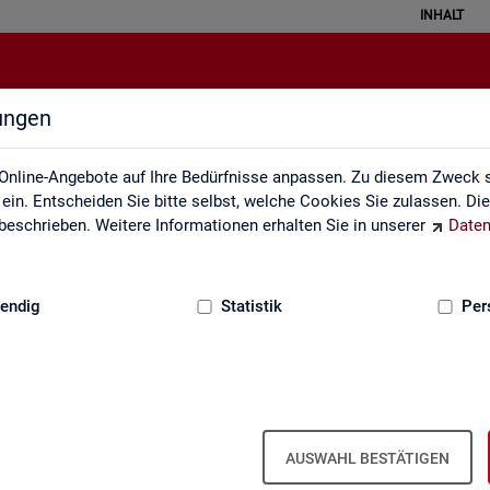
INHALT
lungen
Kennzahlensteckbriefe
Online-Angebote auf Ihre Bedürfnisse anpassen. Zu diesem Zweck s
in. Entscheiden Sie bitte selbst, welche Cookies Sie zulassen. Di
eschrieben. Weitere Informationen erhalten Sie in unserer
Daten
:
GRUNDLAGEN
endig
Statistik
Per
ckbriefe
Kenn­zah­len­steck­brie­fe
AUSWAHL BESTÄTIGEN
Aus­sa­ge­kraft, Be­rech­nung und Da­ten­quel­len der Kenn­zah­len, die in der