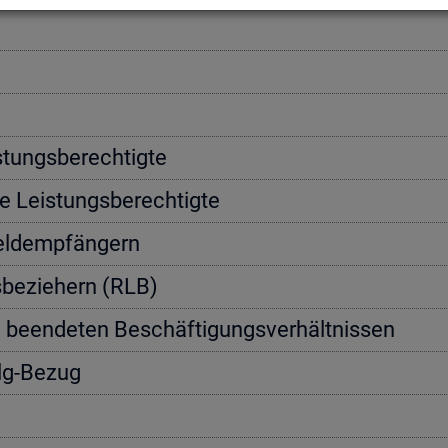
­tungs­be­rech­tig­te
e Leis­tungs­be­rech­tig­te
geld­emp­fän­gern
s­be­zie­hern (RLB)
n be­en­de­ten Be­schäf­ti­gungs­ver­hält­nis­sen
Alg-Bezug