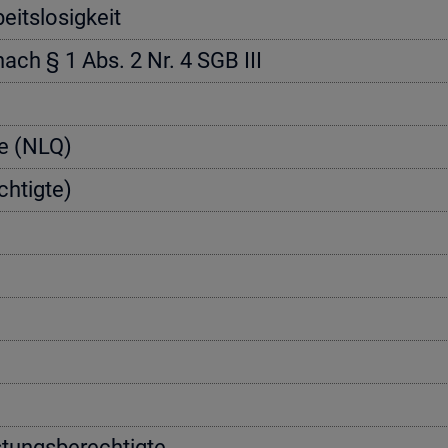
its­lo­sig­keit
 nach § 1 Abs. 2 Nr. 4 SGB III
­te (NLQ)
h­tig­te)
­tungs­be­rech­tig­te