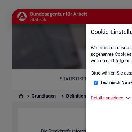
Cookie-Einstel
Wir möchten unsere 
sogenannte Cookies e
werden nachfolgend b
Bitte wählen Sie aus
STATISTIKEN
Technisch Notw
Grundlagen
Definitionen
Kennzahlenste
Details anzeigen
Die Steck­brie­fe in­for­mie­ren über De­fi­ni­ti­on, 