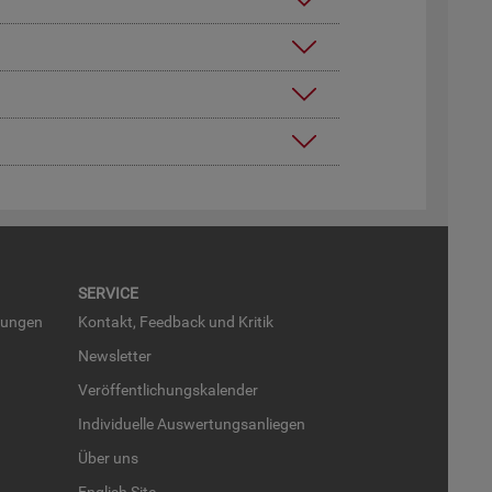
SER­VICE
run­gen
Kon­takt, Feed­back und Kri­tik
News­let­ter
Ver­öf­fent­li­chungs­ka­len­der
In­di­vi­du­el­le Aus­wer­tungs­an­lie­gen
Über uns
English Site