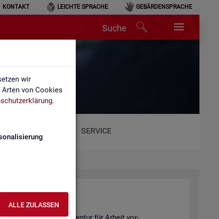
KONTAKT
LEICHTE SPRACHE
GEBÄRDENSPRACHE
Suche
etzen wir
e Arten von Cookies
schutzerklärung
.
SERVICE
sonalisierung
ALLE ZULASSEN
 Sta­tis­tik der Bun­des­agen­tur für Ar­beit vor­