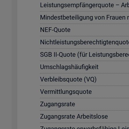
Leis­tungs­emp­fän­ger­quo­te – Ar­be
Min­dest­be­tei­li­gung von Frau­en
NEF-Quote
Nicht­leis­tungs­be­rech­tig­ten­quo
SGB II-Quote (für Leis­tungs­be­rec
Um­schlags­häu­fig­keit
Ver­bleibs­quo­te (VQ)
Ver­mitt­lungs­quo­te
Zu­gangs­ra­te
Zu­gangs­ra­te Ar­beits­lo­se
Zu­gangs­ra­te er­werbs­fä­hi­ge Leis