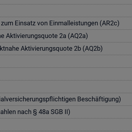
a­te zum Ein­satz von Einmal­leis­tun­gen (AR2c)
­he Ak­ti­vie­rungs­quo­te 2a (AQ2a)
rkt­na­he Ak­ti­vie­rungs­quo­te 2b (AQ2b)
zi­al­ver­si­che­rungs­pflich­ti­gen Be­schäf­ti­gung)
nn­zah­len nach § 48a SGB II)