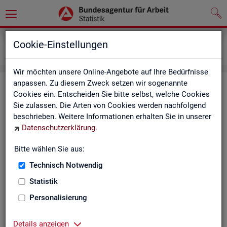
Grundlagen
Definitionen
Cookie-Einstellungen
Kennzahlensteckbriefe
Wir möchten unsere Online-Angebote auf Ihre Bedürfnisse
anpassen. Zu diesem Zweck setzen wir sogenannte
Kenn­zah­len­steck­brie­fe
Cookies ein. Entscheiden Sie bitte selbst, welche Cookies
Sie zulassen. Die Arten von Cookies werden nachfolgend
Die Steck­brie­fe in­for­mie­ren über De­fi­ni­ti­on, Aus­sa­ge­kraft, Be­
beschrieben. Weitere Informationen erhalten Sie in unserer
rech­nung und Da­ten­quel­len der Kenn­zah­len, die in der Sta­tis­
Datenschutzerklärung
.
tik der Bun­des­agen­tur für Ar­beit vor­kom­men.
Bitte wählen Sie aus:
Ab­gangs­ra­te
Technisch Notwendig
Ab­gangs­ra­te Ar­beits­lo­se
Statistik
Personalisierung
Ab­gangs­ra­te er­werbs­fä­hi­ge Leis­
tungs­be­rech­tig­te
Details anzeigen