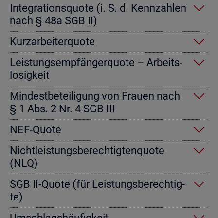
In­te­gra­ti­ons­quo­te (i. S. d. Kenn­zah­len
nach § 48a SGB II)
Kurz­ar­bei­ter­quo­te
Leis­tungs­emp­fän­ger­quo­te – Ar­beits­
lo­sig­keit
Min­dest­be­tei­li­gung von Frau­en nach
§ 1 Abs. 2 Nr. 4 SGB III
NEF-Quote
Nicht­leis­tungs­be­rech­tig­ten­quo­te
(NLQ)
SGB II-Quote (für Leis­tungs­be­rech­tig­
te)
Um­schlags­häu­fig­keit