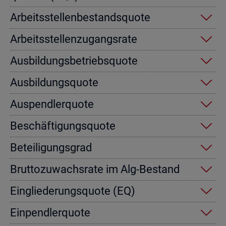
Ar­beits­stel­len­be­stands­quo­te
Ar­beits­stel­len­zu­gangs­ra­te
Aus­bil­dungs­be­triebs­quo­te
Aus­bil­dungs­quo­te
Aus­pend­ler­quo­te
Be­schäf­ti­gungs­quo­te
Be­tei­li­gungs­grad
Brut­to­zu­wachs­ra­te im Alg-Be­stand
Ein­glie­de­rungs­quo­te (EQ)
Ein­pend­ler­quo­te