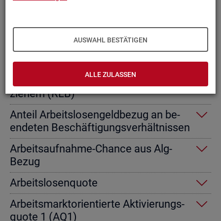
Ab­gangs­ra­te nicht er­werbs­fä­hi­ge
Leis­tungs­be­rech­tig­te
AUSWAHL BESTÄTIGEN
Ab­gangs­ra­te von Ar­beits­lo­sen­geld­
emp­fän­gern
ALLE ZULASSEN
Ab­gangs­ra­te von Re­gel­leis­tungs­be­
zie­hern (RLB)
An­teil Ar­beits­lo­sen­geld­be­zug an be­
en­de­ten Be­schäf­ti­gungs­ver­hält­nis­sen
Ar­beits­auf­nah­me-Chan­ce aus Alg-
Bezug
Ar­beits­lo­sen­quo­te
Ar­beits­markt­ori­en­tier­te Ak­ti­vie­rungs­
quo­te 1 (AQ1)