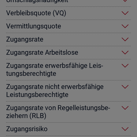
Ver­bleibs­quo­te (VQ)
Ver­mitt­lungs­quo­te
Zu­gangs­ra­te
Zu­gangs­ra­te Ar­beits­lo­se
Zu­gangs­ra­te er­werbs­fä­hi­ge Leis­
tungs­be­rech­tig­te
Zu­gangs­ra­te nicht er­werbs­fä­hi­ge
Leis­tungs­be­rech­tig­te
Zu­gangs­ra­te von Re­gel­leis­tungs­be­
zie­hern (RLB)
Zu­gangs­ri­si­ko