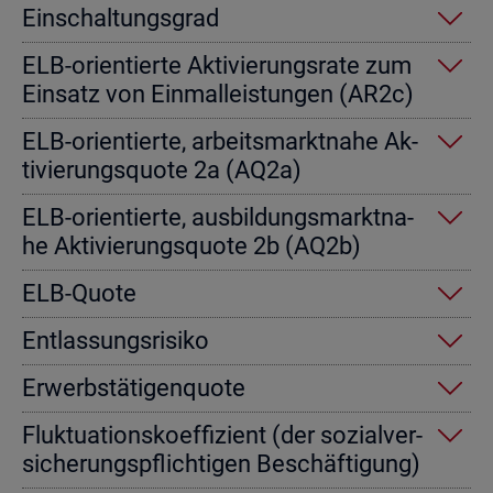
Ein­schal­tungs­grad
ELB-ori­en­tier­te Ak­ti­vie­rungs­ra­te zum
Ein­satz von Einmal­leis­tun­gen (AR2c)
ELB-ori­en­tier­te, ar­beits­markt­na­he Ak­
ti­vie­rungs­quo­te 2a (AQ2a)
ELB-ori­en­tier­te, aus­bil­dungs­markt­na­
he Ak­ti­vie­rungs­quo­te 2b (AQ2b)
ELB-Quote
Ent­las­sungs­ri­si­ko
Er­werbs­tä­ti­gen­quo­te
Fluk­tua­ti­ons­ko­ef­fi­zi­ent (der so­zi­al­ver­
si­che­rungs­pflich­ti­gen Be­schäf­ti­gung)