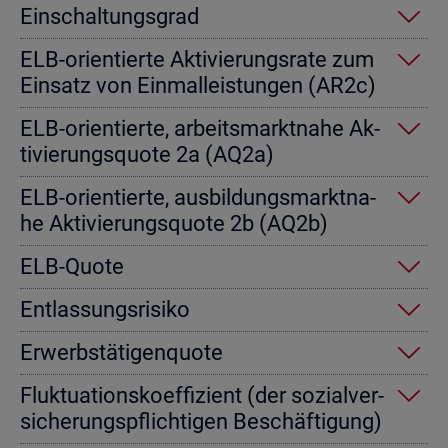
Ein­schal­tungs­grad
ELB-ori­en­tier­te Ak­ti­vie­rungs­ra­te zum
Ein­satz von Einmal­leis­tun­gen (AR2c)
ELB-ori­en­tier­te, ar­beits­markt­na­he Ak­
ti­vie­rungs­quo­te 2a (AQ2a)
ELB-ori­en­tier­te, aus­bil­dungs­markt­na­
he Ak­ti­vie­rungs­quo­te 2b (AQ2b)
ELB-Quote
Ent­las­sungs­ri­si­ko
Er­werbs­tä­ti­gen­quo­te
Fluk­tua­ti­ons­ko­ef­fi­zi­ent (der so­zi­al­ver­
si­che­rungs­pflich­ti­gen Be­schäf­ti­gung)