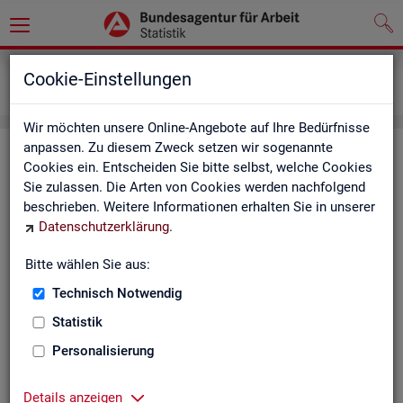
Grundlagen
Definitionen
Cookie-Einstellungen
Kennzahlensteckbriefe
Wir möchten unsere Online-Angebote auf Ihre Bedürfnisse
anpassen. Zu diesem Zweck setzen wir sogenannte
Kenn­zah­len­steck­brie­fe
Cookies ein. Entscheiden Sie bitte selbst, welche Cookies
Sie zulassen. Die Arten von Cookies werden nachfolgend
Die Steck­brie­fe in­for­mie­ren über De­fi­ni­ti­on, Aus­sa­ge­kraft, Be­
beschrieben. Weitere Informationen erhalten Sie in unserer
rech­nung und Da­ten­quel­len der Kenn­zah­len, die in der Sta­tis­
Datenschutzerklärung
.
tik der Bun­des­agen­tur für Ar­beit vor­kom­men.
Bitte wählen Sie aus:
Ab­gangs­ra­te
Technisch Notwendig
Ab­gangs­ra­te Ar­beits­lo­se
Statistik
Personalisierung
Ab­gangs­ra­te er­werbs­fä­hi­ge Leis­
tungs­be­rech­tig­te
Details anzeigen