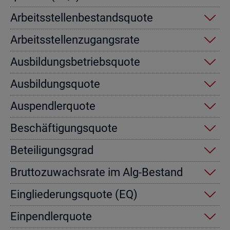
Ar­beits­stel­len­be­stands­quo­te
Ar­beits­stel­len­zu­gangs­ra­te
Aus­bil­dungs­be­triebs­quo­te
Aus­bil­dungs­quo­te
Aus­pend­ler­quo­te
Be­schäf­ti­gungs­quo­te
Be­tei­li­gungs­grad
Brut­to­zu­wachs­ra­te im Alg-Be­stand
Ein­glie­de­rungs­quo­te (EQ)
Ein­pend­ler­quo­te