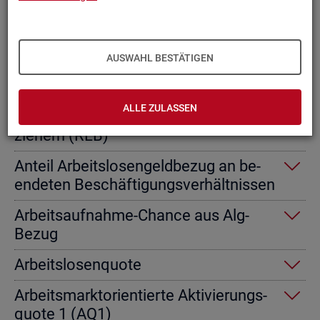
Ab­gangs­ra­te nicht er­werbs­fä­hi­ge
Leis­tungs­be­rech­tig­te
AUSWAHL BESTÄTIGEN
Ab­gangs­ra­te von Ar­beits­lo­sen­geld­
emp­fän­gern
ALLE ZULASSEN
Ab­gangs­ra­te von Re­gel­leis­tungs­be­
zie­hern (RLB)
An­teil Ar­beits­lo­sen­geld­be­zug an be­
en­de­ten Be­schäf­ti­gungs­ver­hält­nis­sen
Ar­beits­auf­nah­me-Chan­ce aus Alg-
Bezug
Ar­beits­lo­sen­quo­te
Ar­beits­markt­ori­en­tier­te Ak­ti­vie­rungs­
quo­te 1 (AQ1)