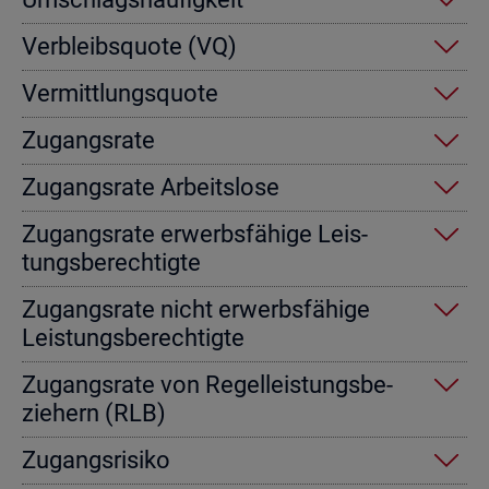
Ver­bleibs­quo­te (VQ)
Ver­mitt­lungs­quo­te
Zu­gangs­ra­te
Zu­gangs­ra­te Ar­beits­lo­se
Zu­gangs­ra­te er­werbs­fä­hi­ge Leis­
tungs­be­rech­tig­te
Zu­gangs­ra­te nicht er­werbs­fä­hi­ge
Leis­tungs­be­rech­tig­te
Zu­gangs­ra­te von Re­gel­leis­tungs­be­
zie­hern (RLB)
Zu­gangs­ri­si­ko