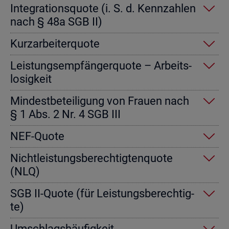
In­te­gra­ti­ons­quo­te (i. S. d. Kenn­zah­len
nach § 48a SGB II)
Kurz­ar­bei­ter­quo­te
Leis­tungs­emp­fän­ger­quo­te – Ar­beits­
lo­sig­keit
Min­dest­be­tei­li­gung von Frau­en nach
§ 1 Abs. 2 Nr. 4 SGB III
NEF-Quote
Nicht­leis­tungs­be­rech­tig­ten­quo­te
(NLQ)
SGB II-Quote (für Leis­tungs­be­rech­tig­
te)
Um­schlags­häu­fig­keit