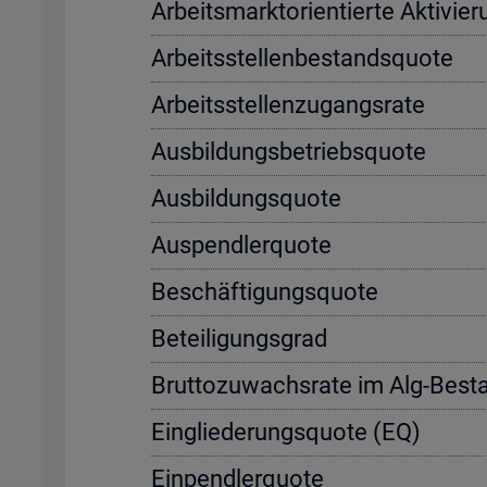
Ar­beits­markt­ori­en­tier­te Ak­ti­vi
Ar­beits­stel­len­be­stands­quo­te
Ar­beits­stel­len­zu­gangs­ra­te
Aus­bil­dungs­be­triebs­quo­te
Aus­bil­dungs­quo­te
Aus­pend­ler­quo­te
Be­schäf­ti­gungs­quo­te
Be­tei­li­gungs­grad
Brut­to­zu­wachs­ra­te im Alg-Be­s
Ein­glie­de­rungs­quo­te (EQ)
Ein­pend­ler­quo­te