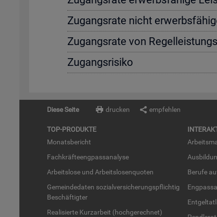
Zu­gangs­ra­te nicht er­werbs­fä­hi­g
Zu­gangs­ra­te von Re­gel­leis­tung
Zu­gangs­ri­si­ko
Diese Seite
drucken
empfehlen
TOP-PRO­DUK­TE
IN­TER­AK­
Mo­nats­be­richt
Ar­beits­ma
Fach­kräf­te­eng­pass­ana­ly­se
Aus­bil­du
Ar­beits­lo­se und Ar­beits­lo­sen­quo­ten
Be­ru­fe a
Ge­mein­de­da­ten so­zi­al­ver­si­che­rungs­pflich­tig
Eng­pass­a
Be­schäf­tig­ter
Ent­gel­t­at
Rea­li­sier­te Kurz­ar­beit (hoch­ge­rech­net)
Pend­ler­at