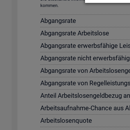
kom­men.
Ab­gangs­ra­te
Ab­gangs­ra­te Ar­beits­lo­se
Ab­gangs­ra­te er­werbs­fä­hi­ge Leis
Ab­gangs­ra­te nicht er­werbs­fä­hi­g
Ab­gangs­ra­te von Ar­beits­lo­sen­
Ab­gangs­ra­te von Re­gel­leis­tung
An­teil Ar­beits­lo­sen­geld­be­zug a
Ar­beits­auf­nah­me-Chan­ce aus 
Ar­beits­lo­sen­quo­te