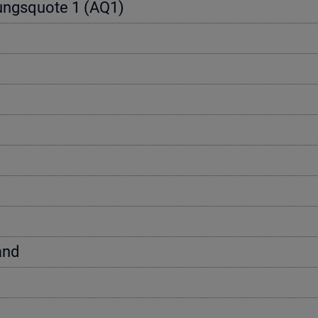
e­rungs­quo­te 1 (AQ1)
tand