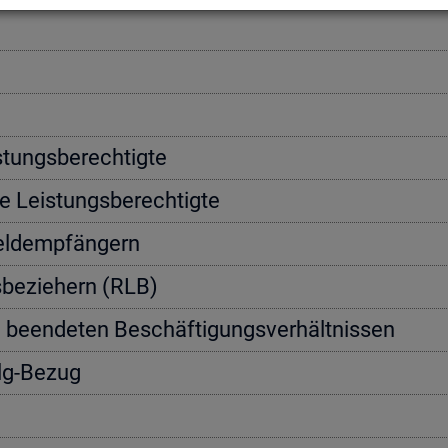
­tungs­be­rech­tig­te
e Leis­tungs­be­rech­tig­te
geld­emp­fän­gern
s­be­zie­hern (RLB)
n be­en­de­ten Be­schäf­ti­gungs­ver­hält­nis­sen
Alg-Bezug