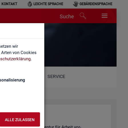
KONTAKT
LEICHTE SPRACHE
GEBÄRDENSPRACHE
Suche
etzen wir
e Arten von Cookies
schutzerklärung
.
SERVICE
sonalisierung
ALLE ZULASSEN
 Sta­tis­tik der Bun­des­agen­tur für Ar­beit vor­