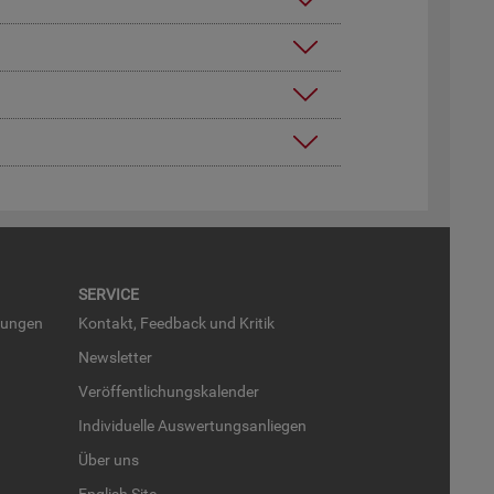
SER­VICE
run­gen
Kon­takt, Feed­back und Kri­tik
News­let­ter
Ver­öf­fent­li­chungs­ka­len­der
In­di­vi­du­el­le Aus­wer­tungs­an­lie­gen
Über uns
English Site