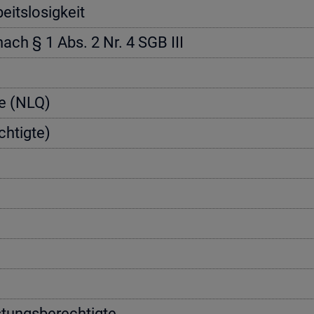
its­lo­sig­keit
 nach § 1 Abs. 2 Nr. 4 SGB III
­te (NLQ)
h­tig­te)
­tungs­be­rech­tig­te