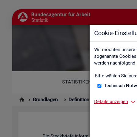
Cookie-Einstel
Wir möchten unsere 
sogenannte Cookies e
werden nachfolgend b
Bitte wählen Sie aus
STATISTIKEN
Technisch Notw
Grundlagen
Definitionen
Kennzahlenste
Details anzeigen
Die Steck­brie­fe in­for­mie­ren über De­fi­ni­ti­on, 