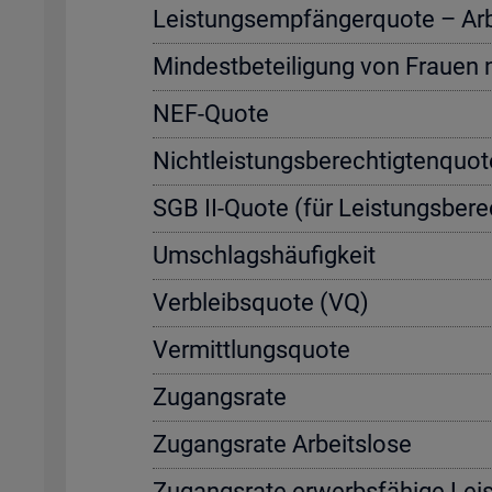
Leis­tungs­emp­fän­ger­quo­te – Ar­be
Min­dest­be­tei­li­gung von Frau­en
NEF-Quote
Nicht­leis­tungs­be­rech­tig­ten­quo
SGB II-Quote (für Leis­tungs­be­rec
Um­schlags­häu­fig­keit
Ver­bleibs­quo­te (VQ)
Ver­mitt­lungs­quo­te
Zu­gangs­ra­te
Zu­gangs­ra­te Ar­beits­lo­se
Zu­gangs­ra­te er­werbs­fä­hi­ge Leis