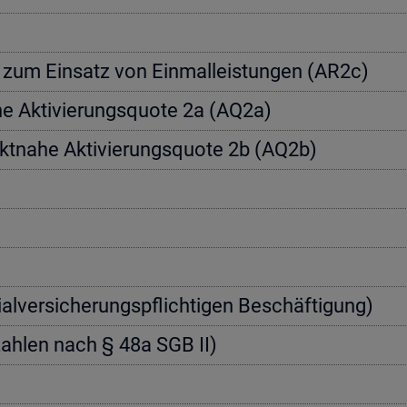
a­te zum Ein­satz von Einmal­leis­tun­gen (AR2c)
­he Ak­ti­vie­rungs­quo­te 2a (AQ2a)
rkt­na­he Ak­ti­vie­rungs­quo­te 2b (AQ2b)
zi­al­ver­si­che­rungs­pflich­ti­gen Be­schäf­ti­gung)
nn­zah­len nach § 48a SGB II)