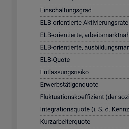
Ein­schal­tungs­grad
ELB-ori­en­tier­te Ak­ti­vie­rungs­r
ELB-ori­en­tier­te, ar­beits­markt­na
ELB-ori­en­tier­te, aus­bil­dungs­ma
ELB-Quote
Ent­las­sungs­ri­si­ko
Er­werbs­tä­ti­gen­quo­te
Fluk­tua­ti­ons­ko­ef­fi­zi­ent (der so­
In­te­gra­ti­ons­quo­te (i. S. d. Ke
Kurz­ar­bei­ter­quo­te