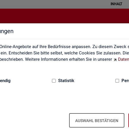
INHALT
lungen
Kennzahlensteckbriefe
Online-Angebote auf Ihre Bedürfnisse anpassen. Zu diesem Zweck s
in. Entscheiden Sie bitte selbst, welche Cookies Sie zulassen. Di
eschrieben. Weitere Informationen erhalten Sie in unserer
Daten
:
GRUNDLAGEN
endig
Statistik
Per
ckbriefe
Kenn­zah­len­steck­brie­fe
AUSWAHL BESTÄTIGEN
Aus­sa­ge­kraft, Be­rech­nung und Da­ten­quel­len der Kenn­zah­len, die in der