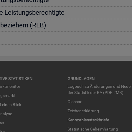
e Leis­tungs­be­rech­tig­te
s­be­zie­hern (RLB)
TI­VE STA­TIS­TI­KEN
GRUND­LA­GEN
rkt­mo­ni­tor
Log­buch zu Än­de­run­gen und Neue­
der Sta­tis­tik der BA (PDF, 2MB)
ngs­markt
Glos­sar
uf einen Blick
Zei­chen­er­klä­rung
na­ly­se
Kenn­zah­len­steck­brie­fe
­las
Sta­tis­ti­sche Ge­heim­hal­tung
­las