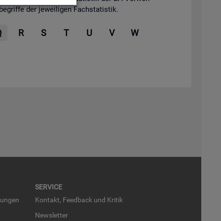
grif­fe der je­wei­li­gen Fach­sta­tis­tik.
Q
R
S
T
U
V
W
SER­VICE
run­gen
Kon­takt, Feed­back und Kri­tik
News­let­ter