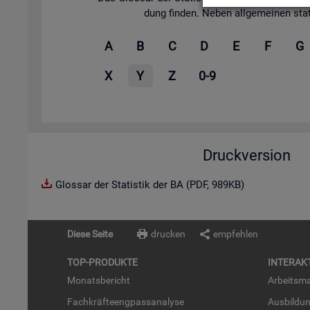
dung fin­den. Neben all­ge­mei­nen sta­tis
A
B
C
D
E
F
G
X
Y
Z
0-9
Druckversion
Glossar der Statistik der BA (PDF, 989KB)
Diese Seite
drucken
empfehlen
TOP-PRO­DUK­TE
IN­TER­AK­
Mo­nats­be­richt
Ar­beits­ma
Fach­kräf­te­eng­pass­ana­ly­se
Aus­bil­du