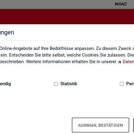
INHALT
lungen
Glossar
Online-Angebote auf Ihre Bedürfnisse anpassen. Zu diesem Zweck s
in. Entscheiden Sie bitte selbst, welche Cookies Sie zulassen. Di
eschrieben. Weitere Informationen erhalten Sie in unserer
Daten
:
GRUNDLAGEN
endig
Statistik
Per
Glos­sar
AUSWAHL BESTÄTIGEN
e­run­gen zu allen sta­tis­tisch re­le­van­ten Be­grif­fen, die in den ver­sc