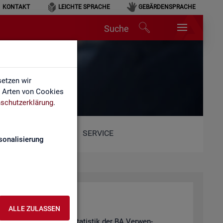
KONTAKT
LEICHTE SPRACHE
GEBÄRDENSPRACHE
Suche
etzen wir
e Arten von Cookies
schutzerklärung
.
SERVICE
sonalisierung
ALLE ZULASSEN
hie­de­nen Pro­duk­ten der Sta­tis­tik der BA Ver­wen­