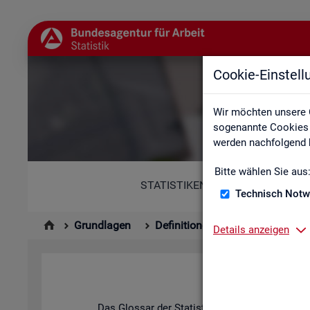
Cookie-Einstel
Wir möchten unsere 
sogenannte Cookies e
werden nachfolgend b
Bitte wählen Sie aus
STATISTIKEN
Technisch Notw
Grundlagen
Definitionen
Glossar
Details anzeigen
Das Glos­sar der Sta­tis­tik der BA ent­hält Er­läu­t