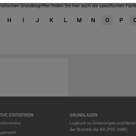
­ti­schen Grund­be­grif­fen fin­den Sie hier auch die spe­zi­fi­schen Fach­be­
H
I
J
K
L
M
N
O
P
TI­VE STA­TIS­TI­KEN
GRUND­LA­GEN
rkt­mo­ni­tor
Log­buch zu Än­de­run­gen und Neue­
der Sta­tis­tik der BA (PDF, 2MB)
ngs­markt