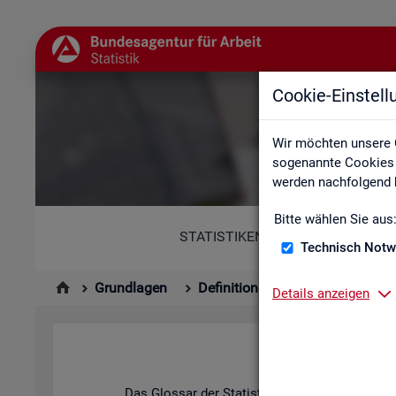
Cookie-Einstel
Wir möchten unsere 
sogenannte Cookies e
werden nachfolgend b
Bitte wählen Sie aus
STATISTIKEN
Technisch Notw
Grundlagen
Definitionen
Glossar
Details anzeigen
Das Glos­sar der Sta­tis­tik der BA ent­hält Er­läu­t