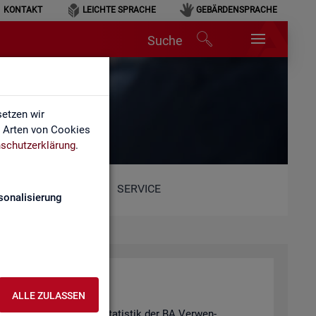
KONTAKT
LEICHTE SPRACHE
GEBÄRDENSPRACHE
Suche
etzen wir
e Arten von Cookies
schutzerklärung
.
SERVICE
sonalisierung
ALLE ZULASSEN
hie­de­nen Pro­duk­ten der Sta­tis­tik der BA Ver­wen­