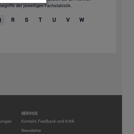
grif­fe der je­wei­li­gen Fach­sta­tis­tik.
Q
R
S
T
U
V
W
SER­VICE
run­gen
Kon­takt, Feed­back und Kri­tik
News­let­ter