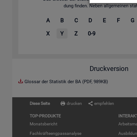
dung fin­den. Neben all­ge­mei­nen sta­tis
A
B
C
D
E
F
G
X
Y
Z
0-9
Druckversion
Glossar der Statistik der BA (PDF, 989KB)
Diese Seite
drucken
empfehlen
TOP-PRO­DUK­TE
IN­TER­AK­
Mo­nats­be­richt
Ar­beits­ma
Fach­kräf­te­eng­pass­ana­ly­se
Aus­bil­du