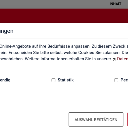
INHALT
lungen
Glossar
Online-Angebote auf Ihre Bedürfnisse anpassen. Zu diesem Zweck s
in. Entscheiden Sie bitte selbst, welche Cookies Sie zulassen. Di
eschrieben. Weitere Informationen erhalten Sie in unserer
Daten
:
GRUNDLAGEN
endig
Statistik
Per
Glos­sar
AUSWAHL BESTÄTIGEN
e­run­gen zu allen sta­tis­tisch re­le­van­ten Be­grif­fen, die in den ver­sc