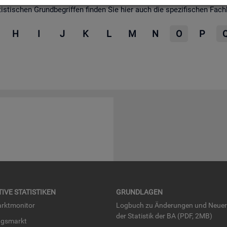
­ti­schen Grund­be­grif­fen fin­den Sie hier auch die spe­zi­fi­schen Fach­be­
H
I
J
K
L
M
N
O
P
TI­VE STA­TIS­TI­KEN
GRUND­LA­GEN
rkt­mo­ni­tor
Log­buch zu Än­de­run­gen und Neue­
der Sta­tis­tik der BA (PDF, 2MB)
ngs­markt