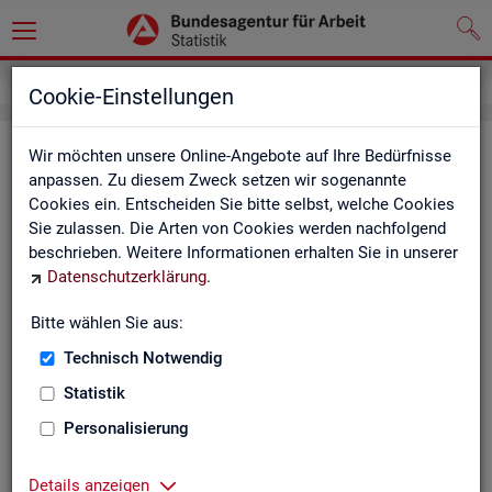
Grundlagen
Definitionen
Glossar
Cookie-Einstellungen
Glos­sar
Wir möchten unsere Online-Angebote auf Ihre Bedürfnisse
anpassen. Zu diesem Zweck setzen wir sogenannte
Cookies ein. Entscheiden Sie bitte selbst, welche Cookies
Das Glos­sar der Sta­tis­tik der BA ent­hält Er­läu­te­run­gen zu
Sie zulassen. Die Arten von Cookies werden nachfolgend
allen sta­tis­tisch re­le­van­ten Be­grif­fen, die in den ver­schie­de­
beschrieben. Weitere Informationen erhalten Sie in unserer
nen Pro­duk­ten der Sta­tis­tik der BA Ver­wen­dung fin­den.
Datenschutzerklärung
.
Neben all­ge­mei­nen sta­tis­ti­schen Grund­be­grif­fen fin­den Sie
hier auch die spe­zi­fi­schen Fach­be­grif­fe der je­wei­li­gen Fach­
Bitte wählen Sie aus:
sta­tis­tik.
Technisch Notwendig
A
B
C
D
E
F
G
H
Statistik
I
J
K
L
M
N
O
P
Personalisierung
Q
R
S
T
U
V
W
X
Details anzeigen