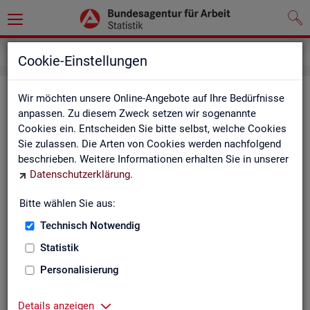
Grundlagen
Definitionen
Glossar
Cookie-Einstellungen
Glos­sar
Wir möchten unsere Online-Angebote auf Ihre Bedürfnisse
anpassen. Zu diesem Zweck setzen wir sogenannte
Cookies ein. Entscheiden Sie bitte selbst, welche Cookies
Das Glos­sar der Sta­tis­tik der BA ent­hält Er­läu­te­run­gen zu
Sie zulassen. Die Arten von Cookies werden nachfolgend
allen sta­tis­tisch re­le­van­ten Be­grif­fen, die in den ver­schie­de­
beschrieben. Weitere Informationen erhalten Sie in unserer
nen Pro­duk­ten der Sta­tis­tik der BA Ver­wen­dung fin­den.
Datenschutzerklärung
.
Neben all­ge­mei­nen sta­tis­ti­schen Grund­be­grif­fen fin­den Sie
hier auch die spe­zi­fi­schen Fach­be­grif­fe der je­wei­li­gen Fach­
Bitte wählen Sie aus:
sta­tis­tik.
Technisch Notwendig
A
B
C
D
E
F
G
H
Statistik
I
J
K
L
M
N
O
P
Personalisierung
Q
R
S
T
U
V
W
X
Details anzeigen