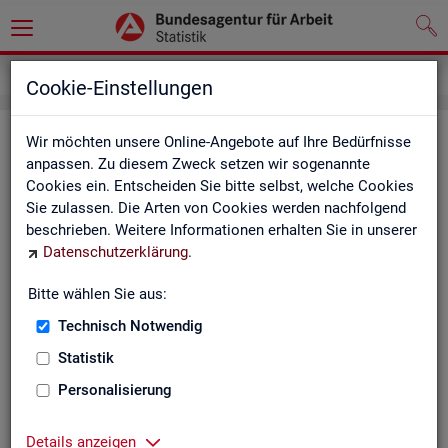
Grundlagen
Definitionen
Glossar
Cookie-Einstellungen
Glos­sar
Wir möchten unsere Online-Angebote auf Ihre Bedürfnisse
anpassen. Zu diesem Zweck setzen wir sogenannte
Cookies ein. Entscheiden Sie bitte selbst, welche Cookies
Das Glos­sar der Sta­tis­tik der BA ent­hält Er­läu­te­run­gen zu
Sie zulassen. Die Arten von Cookies werden nachfolgend
allen sta­tis­tisch re­le­van­ten Be­grif­fen, die in den ver­schie­de­
beschrieben. Weitere Informationen erhalten Sie in unserer
nen Pro­duk­ten der Sta­tis­tik der BA Ver­wen­dung fin­den.
Datenschutzerklärung
.
Neben all­ge­mei­nen sta­tis­ti­schen Grund­be­grif­fen fin­den Sie
hier auch die spe­zi­fi­schen Fach­be­grif­fe der je­wei­li­gen Fach­
Bitte wählen Sie aus:
sta­tis­tik.
Technisch Notwendig
A
B
C
D
E
F
G
H
Statistik
I
J
K
L
M
N
O
P
Personalisierung
Q
R
S
T
U
V
W
X
Details anzeigen