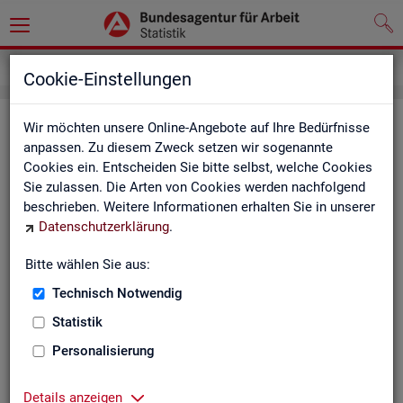
Grundlagen
Definitionen
Glossar
Cookie-Einstellungen
Glos­sar
Wir möchten unsere Online-Angebote auf Ihre Bedürfnisse
anpassen. Zu diesem Zweck setzen wir sogenannte
Cookies ein. Entscheiden Sie bitte selbst, welche Cookies
Das Glos­sar der Sta­tis­tik der BA ent­hält Er­läu­te­run­gen zu
Sie zulassen. Die Arten von Cookies werden nachfolgend
allen sta­tis­tisch re­le­van­ten Be­grif­fen, die in den ver­schie­de­
beschrieben. Weitere Informationen erhalten Sie in unserer
nen Pro­duk­ten der Sta­tis­tik der BA Ver­wen­dung fin­den.
Datenschutzerklärung
.
Neben all­ge­mei­nen sta­tis­ti­schen Grund­be­grif­fen fin­den Sie
hier auch die spe­zi­fi­schen Fach­be­grif­fe der je­wei­li­gen Fach­
Bitte wählen Sie aus:
sta­tis­tik.
Technisch Notwendig
A
B
C
D
E
F
G
H
Statistik
I
J
K
L
M
N
O
P
Personalisierung
Q
R
S
T
U
V
W
X
Details anzeigen