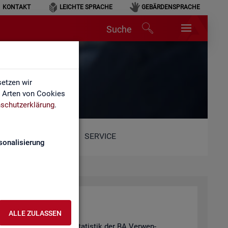
KONTAKT
LEICHTE SPRACHE
GEBÄRDENSPRACHE
Suche
etzen wir
e Arten von Cookies
schutzerklärung
.
SERVICE
sonalisierung
ALLE ZULASSEN
hie­de­nen Pro­duk­ten der Sta­tis­tik der BA Ver­wen­