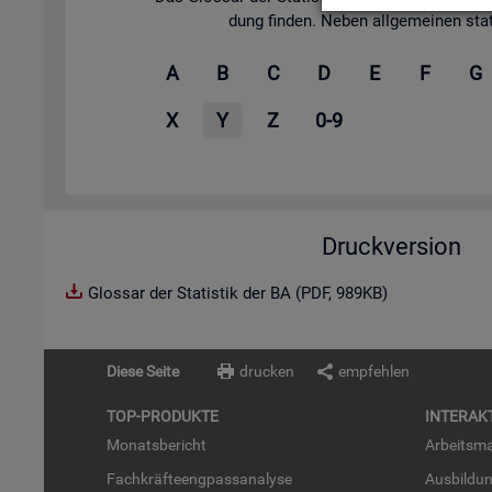
dung fin­den. Neben all­ge­mei­nen sta­tis
A
B
C
D
E
F
G
X
Y
Z
0-9
Druckversion
Glossar der Statistik der BA (PDF, 989KB)
Diese Seite
drucken
empfehlen
TOP-PRO­DUK­TE
IN­TER­AK­
Mo­nats­be­richt
Ar­beits­ma
Fach­kräf­te­eng­pass­ana­ly­se
Aus­bil­du