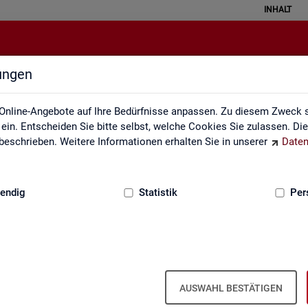
INHALT
lungen
Glossar
Online-Angebote auf Ihre Bedürfnisse anpassen. Zu diesem Zweck s
in. Entscheiden Sie bitte selbst, welche Cookies Sie zulassen. Di
eschrieben. Weitere Informationen erhalten Sie in unserer
Daten
:
GRUNDLAGEN
endig
Statistik
Per
Glos­sar
AUSWAHL BESTÄTIGEN
e­run­gen zu allen sta­tis­tisch re­le­van­ten Be­grif­fen, die in den ver­sc