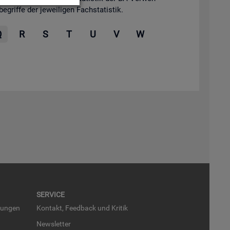
grif­fe der je­wei­li­gen Fach­sta­tis­tik.
Q
R
S
T
U
V
W
SER­VICE
run­gen
Kon­takt, Feed­back und Kri­tik
News­let­ter