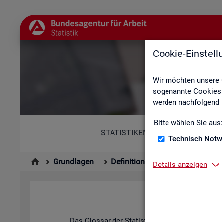
Cookie-Einstel
Wir möchten unsere 
sogenannte Cookies e
werden nachfolgend b
Bitte wählen Sie aus
STATISTIKEN
Technisch Notw
Grundlagen
Definitionen
Glossar
Details anzeigen
Das Glos­sar der Sta­tis­tik der BA ent­hält Er­läu­t