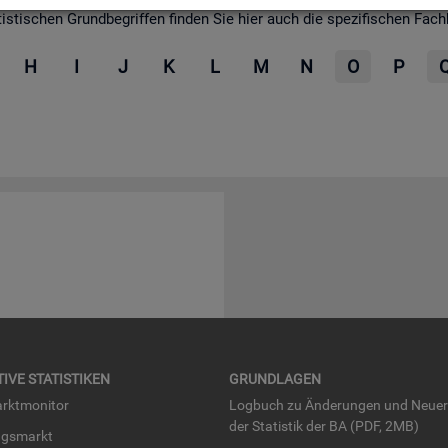
­ti­schen Grund­be­grif­fen fin­den Sie hier auch die spe­zi­fi­schen Fach­be­
H
I
J
K
L
M
N
O
P
TI­VE STA­TIS­TI­KEN
GRUND­LA­GEN
rkt­mo­ni­tor
Log­buch zu Än­de­run­gen und Neue­
der Sta­tis­tik der BA (PDF, 2MB)
ngs­markt