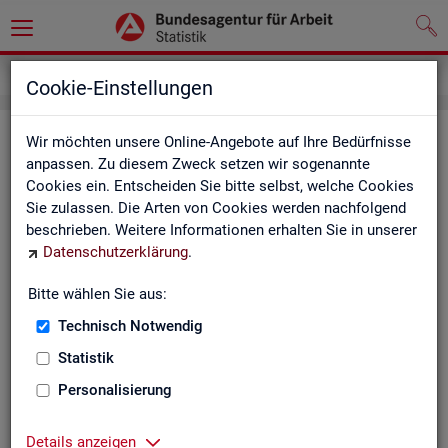
Grundlagen
Definitionen
Glossar
Cookie-Einstellungen
Glos­sar
Wir möchten unsere Online-Angebote auf Ihre Bedürfnisse
anpassen. Zu diesem Zweck setzen wir sogenannte
Cookies ein. Entscheiden Sie bitte selbst, welche Cookies
Das Glos­sar der Sta­tis­tik der BA ent­hält Er­läu­te­run­gen zu
Sie zulassen. Die Arten von Cookies werden nachfolgend
allen sta­tis­tisch re­le­van­ten Be­grif­fen, die in den ver­schie­de­
beschrieben. Weitere Informationen erhalten Sie in unserer
nen Pro­duk­ten der Sta­tis­tik der BA Ver­wen­dung fin­den.
Datenschutzerklärung
.
Neben all­ge­mei­nen sta­tis­ti­schen Grund­be­grif­fen fin­den Sie
hier auch die spe­zi­fi­schen Fach­be­grif­fe der je­wei­li­gen Fach­
Bitte wählen Sie aus:
sta­tis­tik.
Technisch Notwendig
A
B
C
D
E
F
G
H
Statistik
I
J
K
L
M
N
O
P
Personalisierung
Q
R
S
T
U
V
W
X
Details anzeigen