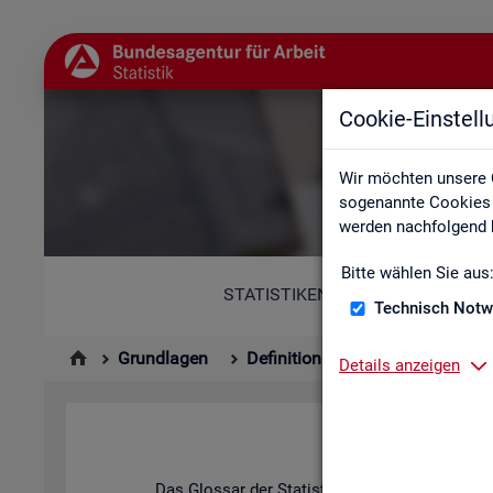
Cookie-Einstel
Wir möchten unsere 
sogenannte Cookies e
werden nachfolgend b
Bitte wählen Sie aus
STATISTIKEN
Technisch Notw
Grundlagen
Definitionen
Glossar
Details anzeigen
Das Glos­sar der Sta­tis­tik der BA ent­hält Er­läu­t