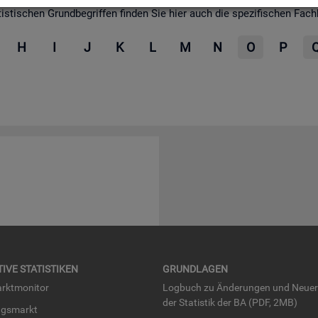
­ti­schen Grund­be­grif­fen fin­den Sie hier auch die spe­zi­fi­schen Fach­be­
H
I
J
K
L
M
N
O
P
TI­VE STA­TIS­TI­KEN
GRUND­LA­GEN
rkt­mo­ni­tor
Log­buch zu Än­de­run­gen und Neue­
der Sta­tis­tik der BA (PDF, 2MB)
ngs­markt