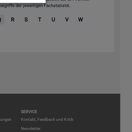
grif­fe der je­wei­li­gen Fach­sta­tis­tik.
Q
R
S
T
U
V
W
SER­VICE
run­gen
Kon­takt, Feed­back und Kri­tik
News­let­ter