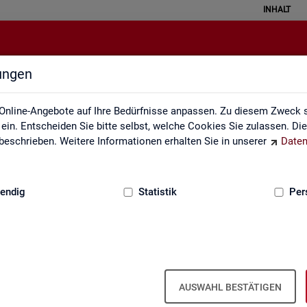
INHALT
lungen
Glossar
Online-Angebote auf Ihre Bedürfnisse anpassen. Zu diesem Zweck s
in. Entscheiden Sie bitte selbst, welche Cookies Sie zulassen. Di
eschrieben. Weitere Informationen erhalten Sie in unserer
Daten
:
GRUNDLAGEN
endig
Statistik
Per
Glos­sar
AUSWAHL BESTÄTIGEN
e­run­gen zu allen sta­tis­tisch re­le­van­ten Be­grif­fen, die in den ver­sc