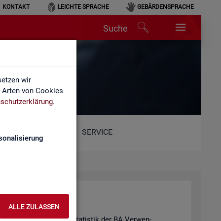
KONTAKT
LEICHTE SPRACHE
GEBÄRDENSPRACHE
Suche
etzen wir
e Arten von Cookies
schutzerklärung
.
SERVICE
sonalisierung
ALLE ZULASSEN
hie­de­nen Pro­duk­ten der Sta­tis­tik der BA Ver­wen­