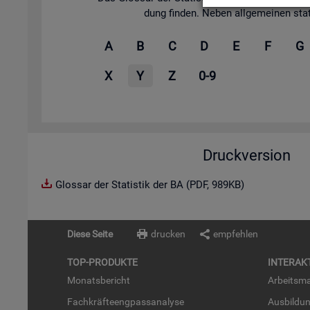
dung fin­den. Neben all­ge­mei­nen sta­tis
A
B
C
D
E
F
G
X
Y
Z
0-9
Druckversion
Glossar der Statistik der BA (PDF, 989KB)
Diese Seite
drucken
empfehlen
TOP-PRO­DUK­TE
IN­TER­AK­
Mo­nats­be­richt
Ar­beits­ma
Fach­kräf­te­eng­pass­ana­ly­se
Aus­bil­du