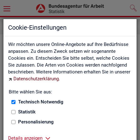
Grundlagen
Definitionen
Glossar
Cookie-Einstellungen
Glos­sar
Wir möchten unsere Online-Angebote auf Ihre Bedürfnisse
anpassen. Zu diesem Zweck setzen wir sogenannte
Cookies ein. Entscheiden Sie bitte selbst, welche Cookies
Das Glos­sar der Sta­tis­tik der BA ent­hält Er­läu­te­run­gen zu
Sie zulassen. Die Arten von Cookies werden nachfolgend
allen sta­tis­tisch re­le­van­ten Be­grif­fen, die in den ver­schie­de­
beschrieben. Weitere Informationen erhalten Sie in unserer
nen Pro­duk­ten der Sta­tis­tik der BA Ver­wen­dung fin­den.
Datenschutzerklärung
.
Neben all­ge­mei­nen sta­tis­ti­schen Grund­be­grif­fen fin­den Sie
hier auch die spe­zi­fi­schen Fach­be­grif­fe der je­wei­li­gen Fach­
Bitte wählen Sie aus:
sta­tis­tik.
Technisch Notwendig
A
B
C
D
E
F
G
H
Statistik
I
J
K
L
M
N
O
P
Personalisierung
Q
R
S
T
U
V
W
X
Details anzeigen