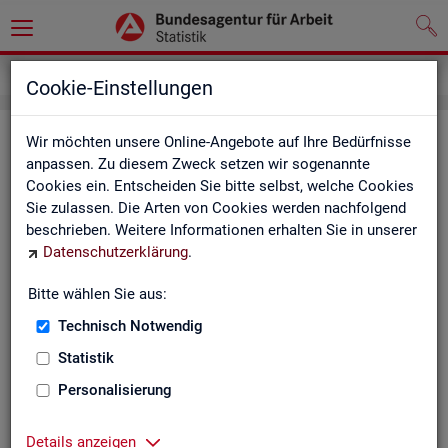
Grundlagen
Definitionen
Glossar
Cookie-Einstellungen
Glos­sar
Wir möchten unsere Online-Angebote auf Ihre Bedürfnisse
anpassen. Zu diesem Zweck setzen wir sogenannte
Cookies ein. Entscheiden Sie bitte selbst, welche Cookies
Das Glos­sar der Sta­tis­tik der BA ent­hält Er­läu­te­run­gen zu
Sie zulassen. Die Arten von Cookies werden nachfolgend
allen sta­tis­tisch re­le­van­ten Be­grif­fen, die in den ver­schie­de­
beschrieben. Weitere Informationen erhalten Sie in unserer
nen Pro­duk­ten der Sta­tis­tik der BA Ver­wen­dung fin­den.
Datenschutzerklärung
.
Neben all­ge­mei­nen sta­tis­ti­schen Grund­be­grif­fen fin­den Sie
hier auch die spe­zi­fi­schen Fach­be­grif­fe der je­wei­li­gen Fach­
Bitte wählen Sie aus:
sta­tis­tik.
Technisch Notwendig
A
B
C
D
E
F
G
H
Statistik
I
J
K
L
M
N
O
P
Personalisierung
Q
R
S
T
U
V
W
X
Details anzeigen