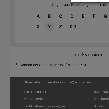
dung fin­den. Neben all­ge­mei­nen sta­tis
A
B
C
D
E
F
G
X
Y
Z
0-9
Druckversion
Glossar der Statistik der BA (PDF, 989KB)
Diese Seite
drucken
empfehlen
TOP-PRO­DUK­TE
IN­TER­AK­
Mo­nats­be­richt
Ar­beits­ma
Fach­kräf­te­eng­pass­ana­ly­se
Aus­bil­du