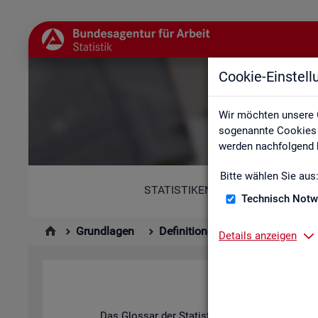
Cookie-Einstel
Wir möchten unsere 
sogenannte Cookies e
werden nachfolgend b
Bitte wählen Sie aus
STATISTIKEN
Technisch Notw
Grundlagen
Definitionen
Glossar
Details anzeigen
Das Glos­sar der Sta­tis­tik der BA ent­hält Er­läu­t