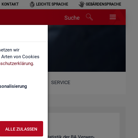
KONTAKT
LEICHTE SPRACHE
GEBÄRDENSPRACHE
Suche
etzen wir
e Arten von Cookies
schutzerklärung
.
SERVICE
sonalisierung
ALLE ZULASSEN
hie­de­nen Pro­duk­ten der Sta­tis­tik der BA Ver­wen­