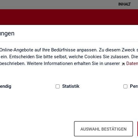
INHALT
lungen
Glossar
Online-Angebote auf Ihre Bedürfnisse anpassen. Zu diesem Zweck s
in. Entscheiden Sie bitte selbst, welche Cookies Sie zulassen. Di
eschrieben. Weitere Informationen erhalten Sie in unserer
Daten
:
GRUNDLAGEN
endig
Statistik
Per
Glos­sar
AUSWAHL BESTÄTIGEN
e­run­gen zu allen sta­tis­tisch re­le­van­ten Be­grif­fen, die in den ver­sc