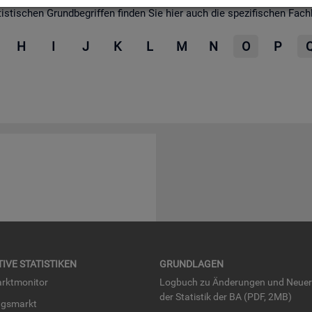
­ti­schen Grund­be­grif­fen fin­den Sie hier auch die spe­zi­fi­schen Fach­be­
H
I
J
K
L
M
N
O
P
TI­VE STA­TIS­TI­KEN
GRUND­LA­GEN
rkt­mo­ni­tor
Log­buch zu Än­de­run­gen und Neue­
der Sta­tis­tik der BA (PDF, 2MB)
ngs­markt