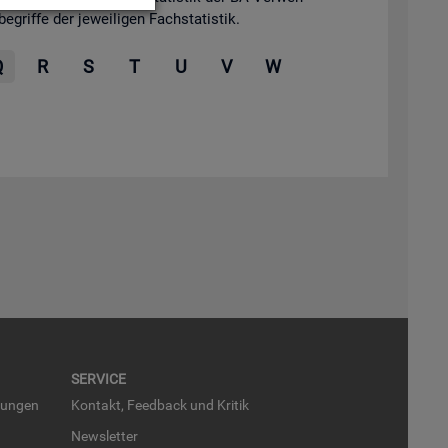
grif­fe der je­wei­li­gen Fach­sta­tis­tik.
Q
R
S
T
U
V
W
SER­VICE
run­gen
Kon­takt, Feed­back und Kri­tik
News­let­ter